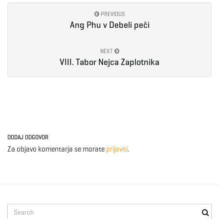
PREVIOUS
e
Ang Phu v Debeli peči
NEXT
n
VIII. Tabor Nejca Zaplotnika
a
DODAJ ODGOVOR
v
Za objavo komentarja se morate
prijaviti
.
i
S