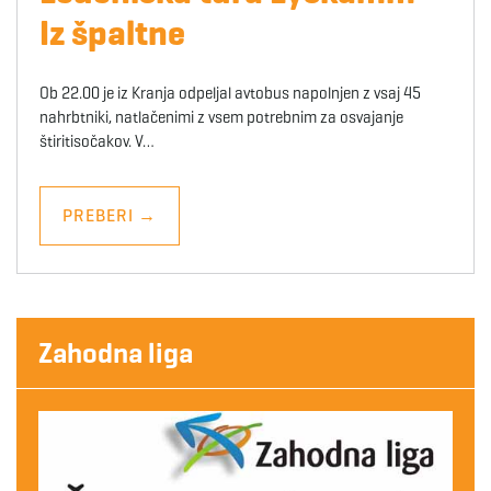
Iz špaltne
Ob 22.00 je iz Kranja odpeljal avtobus napolnjen z vsaj 45
nahrbtniki, natlačenimi z vsem potrebnim za osvajanje
štiritisočakov. V…
PREBERI
→
Zahodna liga