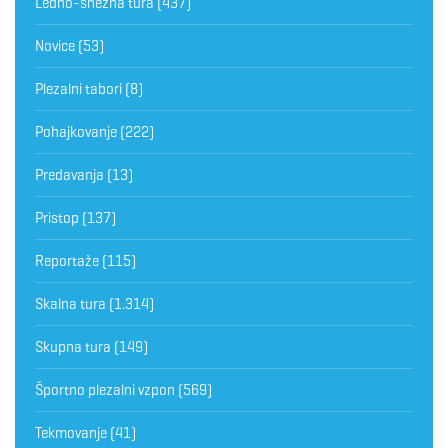
Ledno-snežna tura
(437)
Novice
(53)
Plezalni tabori
(8)
Pohajkovanje
(222)
Predavanja
(13)
Pristop
(137)
Reportaže
(115)
Skalna tura
(1.314)
Skupna tura
(149)
Športno plezalni vzpon
(569)
Tekmovanje
(41)