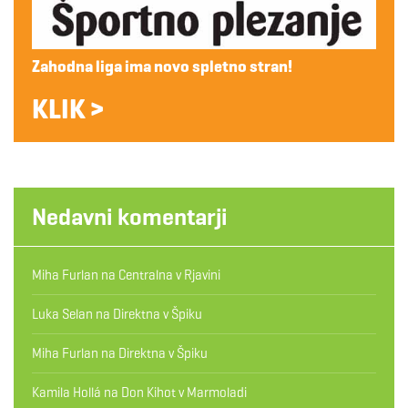
Zahodna liga ima novo spletno stran!
KLIK >
Nedavni komentarji
Miha Furlan
na
Centralna v Rjavini
Luka Selan
na
Direktna v Špiku
Miha Furlan
na
Direktna v Špiku
Kamila Hollá
na
Don Kihot v Marmoladi