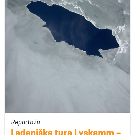
Ledeniška tura Lyskamm –