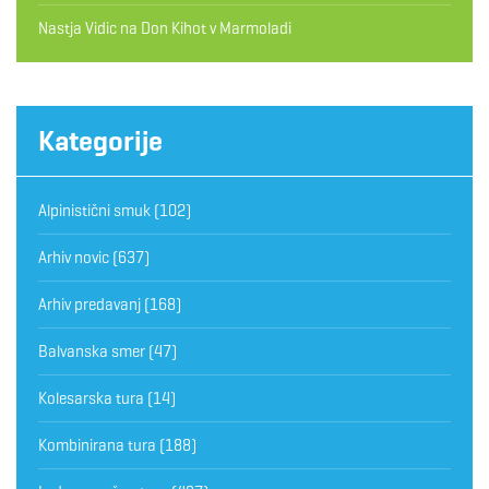
Nastja Vidic
na
Don Kihot v Marmoladi
Kategorije
Alpinistični smuk
(102)
Arhiv novic
(637)
Arhiv predavanj
(168)
Balvanska smer
(47)
Kolesarska tura
(14)
Kombinirana tura
(188)