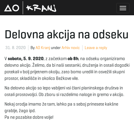
T
Delovna akcija na odseku
o
31. 8. 2020
By
AO Kranj
under
Arhiv novic
Leave a reply
V
soboto, 5. 9. 2020
, z začetkom
ob 8h
, na odseku organiziramo
delovno akcijo. Želimo, da bi naši sestanki, druženja in ostali dogodki
g
potekali v bolj prijetnem okolju, zato bomo uredili in osvežili skupni
prostor, skladišče in okolico Bežkove vile.
Na delovno akcijo so lepo vabljeni vsi člani planinskega društva in
ostali prostovoljci. Ob zboru si razdelimo naloge in gremo v akcijo.
g
Nekaj orodja imamo že tam, lahko pa s seboj prinesete kakšne
grablje, žago ipd.
Pa ne pozabite dobre volje!
l