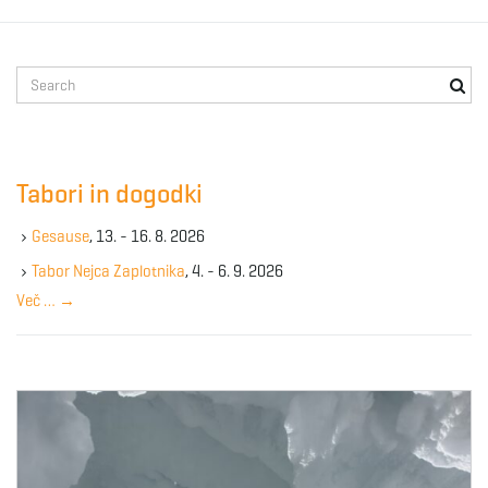
g
S
e
a
a
r
c
Tabori in dogodki
h
t
k
Gesause
, 13. - 16. 8. 2026
e
y
Tabor Nejca Zaplotnika
, 4. - 6. 9. 2026
w
i
Več …
→
o
r
d
o
n