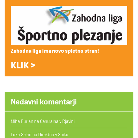
Zahodna liga ima novo spletno stran!
KLIK >
Nedavni komentarji
Miha Furlan
na
Centralna v Rjavini
Luka Selan
na
Direktna v Špiku