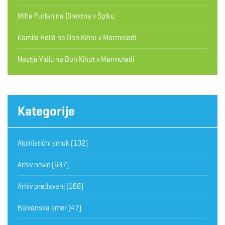
Miha Furlan
na
Direktna v Špiku
Kamila Hollá
na
Don Kihot v Marmoladi
Nastja Vidic
na
Don Kihot v Marmoladi
Kategorije
Alpinistični smuk
(102)
Arhiv novic
(637)
Arhiv predavanj
(168)
Balvanska smer
(47)