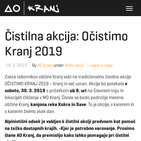
T
Čistilna akcija: Očistimo
Kranj 2019
o
19. 3. 2019
By
AO Kranj
under
Arhiv novic
Leave a reply
g
Zveza tabornikov občine Kranj vabi na tradicionalno čistilno akcijo
OČISTIMO KRANJ 2019 – Kranj ni več usran. Akcija bo potekala
v
soboto, 30. 3. 2019
s pričetkom
ob 9. uri
na Glavnem trgu in
lokacijah čiščenja v MO Kranj. Čistila se bodo področja mestne
g
občine Kranj,
kanjona reke Kokre in Save
. To je okolje, v katerem in
s katerim živimo vsak dan.
Alpinistični odsek je vabljen k čistilni akciji predvsem kot pomoč
l
na težko dostopnih krajih. -Kjer je potrebno varovanje. Prosimo
člane AO Kranj, da premislijo kako lahko pomagajo pri čistilni