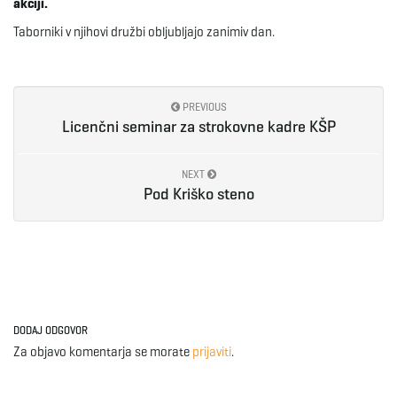
akciji.
Taborniki v njihovi družbi obljubljajo zanimiv dan.
e
PREVIOUS
n
Licenčni seminar za strokovne kadre KŠP
NEXT
a
Pod Kriško steno
v
DODAJ ODGOVOR
i
Za objavo komentarja se morate
prijaviti
.