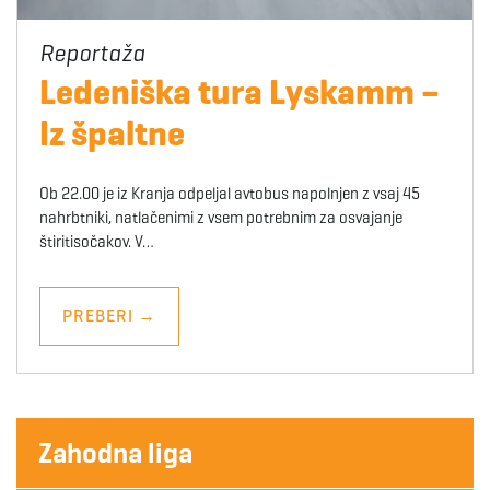
Ledeniška tura Lyskamm –
Iz špaltne
Ob 22.00 je iz Kranja odpeljal avtobus napolnjen z vsaj 45
nahrbtniki, natlačenimi z vsem potrebnim za osvajanje
štiritisočakov. V…
PREBERI
→
Zahodna liga