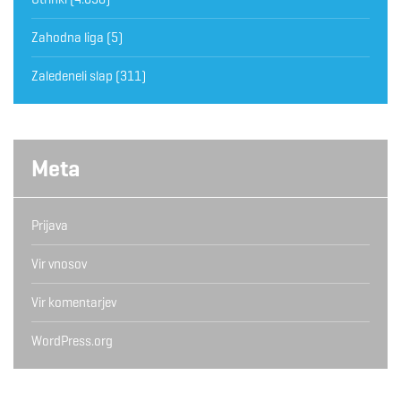
Zahodna liga
(5)
Zaledeneli slap
(311)
Meta
Prijava
Vir vnosov
Vir komentarjev
WordPress.org