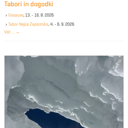
Tabori in dogodki
g
h
k
Gesause
, 13. - 16. 8. 2026
e
y
Tabor Nejca Zaplotnika
, 4. - 6. 9. 2026
a
w
Več …
→
o
r
d
t
i
o
n