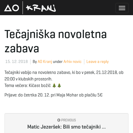
T
Tečajniška novoletna
zabava
o
15. 12. 2018
By
AO Kranj
under
Arhiv novic
Leave a reply
g
Tečajniki vabijo na novoletno zabavo, ki bo v petek, 21.12.2018, ob
20:00 v klubskih prostorih.
Tema večera: Kičast božič
g
Prijave: do četrtka 20. 12. pri Maja Mohar ob plačilu 5€
l
PREVIOUS
Matic Jezeršek: Bili smo tečajniki …