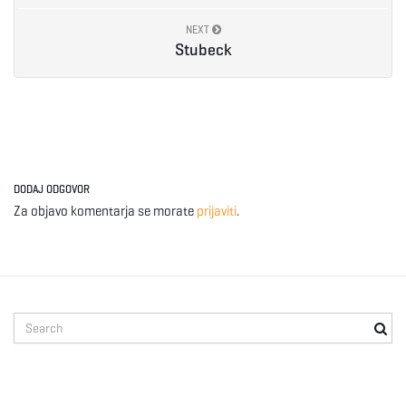
NEXT
e
Stubeck
n
a
DODAJ ODGOVOR
Za objavo komentarja se morate
prijaviti
.
v
S
e
i
a
r
c