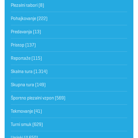
Plezalni tabori
(8)
Pohajkovanje
(222)
Predavanja
(13)
Pristop
(137)
Reportaže
(115)
Skalna tura
(1.314)
Skupna tura
(149)
Športno plezalni vzpon
(569)
Tekmovanje
(41)
Turni smuk
(629)
Utrinki
(4.650)