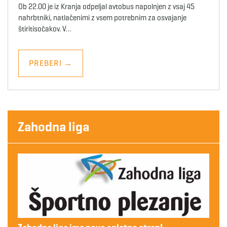
Ob 22.00 je iz Kranja odpeljal avtobus napolnjen z vsaj 45
nahrbtniki, natlačenimi z vsem potrebnim za osvajanje
štiritisočakov. V…
PREBERI
→
Zahodna liga