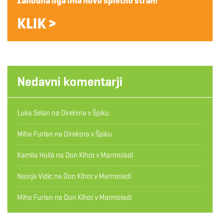
Zahodna liga ima novo spletno stran!
KLIK >
Nedavni komentarji
Luka Selan
na
Direktna v Špiku
Miha Furlan
na
Direktna v Špiku
Kamila Hollá
na
Don Kihot v Marmoladi
Nastja Vidic
na
Don Kihot v Marmoladi
Miha Furlan
na
Don Kihot v Marmoladi