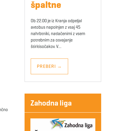
špaltne
Ob 22.00 je iz Kranja odpeljal
avtobus napolnjen z vsaj 45
nahrbtniki, natlačenimi z vsem
potrebnim za osvajanje
štiritisočakov. V…
PREBERI
→
Zahodna liga
ončno