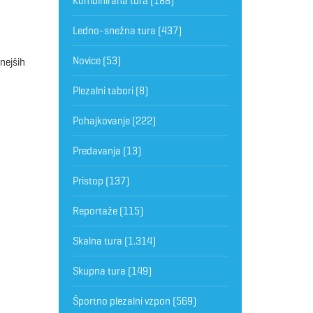
Kombinirana tura
(188)
Ledno-snežna tura
(437)
Novice
(53)
nejših
Plezalni tabori
(8)
Pohajkovanje
(222)
Predavanja
(13)
Pristop
(137)
Reportaže
(115)
Skalna tura
(1.314)
Skupna tura
(149)
Športno plezalni vzpon
(569)