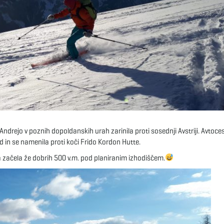
 Andrejo v poznih dopoldanskih urah zarinila proti sosednji Avstriji. Avtoce
 in se namenila proti koči Frido Kordon Hutte.
ra začela že dobrih 500 v.m. pod planiranim izhodiščem.