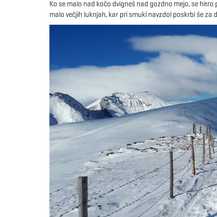
Ko se malo nad kočo dvigneš nad gozdno mejo, se hitro poka
malo večjih luknjah, kar pri smuki navzdol poskrbi še za