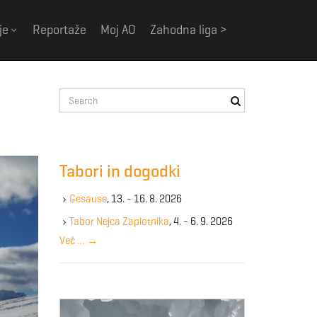
je
Reportaže
Moj AO
Zahodna liga >
S
e
a
r
c
Tabori in dogodki
h
k
Gesause
, 13. - 16. 8. 2026
e
y
Tabor Nejca Zaplotnika
, 4. - 6. 9. 2026
w
Več …
→
o
r
d