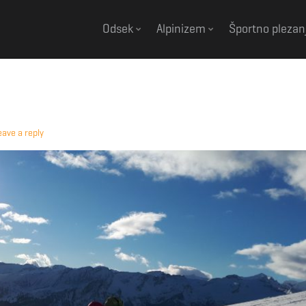
Odsek
Alpinizem
Športno plezan
eave a reply