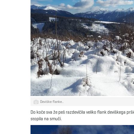
Deviške flanke..
Do koče sva že peš razdevičila veliko flank deviškega prš
stopila na smuči.