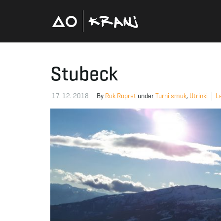
Stubeck
17. 12. 2018
By
Rok Ropret
under
Turni smuk
,
Utrinki
L