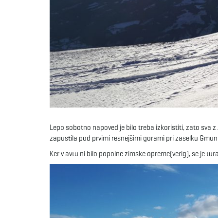
Lepo sobotno napoved je bilo treba izkoristiti, zato sva z
zapustila pod prvimi resnejšimi gorami pri zaselku Gmund
Ker v avtu ni bilo popolne zimske opreme(verig), se je tu