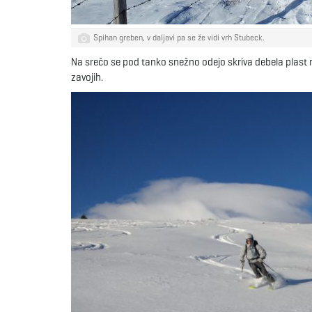
Spihan greben, v daljavi pa se že vidi vrh Stubeck.
Na srečo se pod tanko snežno odejo skriva debela plast m
zavojih.