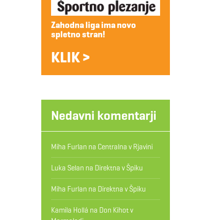
Zahodna liga ima novo
spletno stran!
KLIK >
Nedavni komentarji
Miha Furlan
na
Centralna v Rjavini
Luka Selan
na
Direktna v Špiku
Miha Furlan
na
Direktna v Špiku
Kamila Hollá
na
Don Kihot v