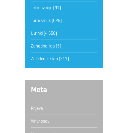
Tekmovanje
(41)
Turni smuk
(629)
Utrinki
(4.650)
Zahodna liga
(5)
Zaledeneli slap
(311)
Meta
Prijava
Vir vnosov