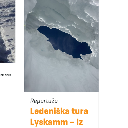
sto sva
Ledeniška tura
Lyskamm – Iz