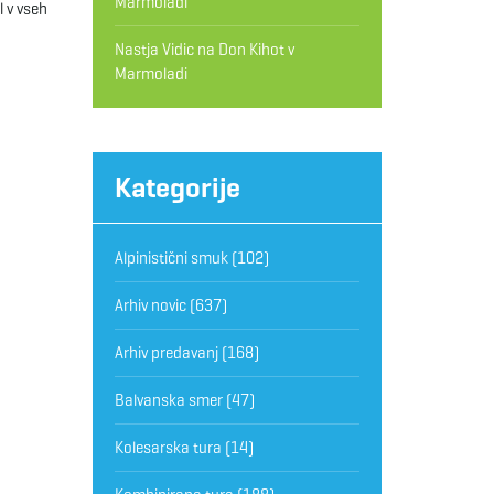
Marmoladi
l v vseh
Nastja Vidic
na
Don Kihot v
Marmoladi
Kategorije
Alpinistični smuk
(102)
Arhiv novic
(637)
Arhiv predavanj
(168)
Balvanska smer
(47)
Kolesarska tura
(14)