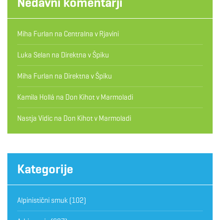
Nedavni komentarji
Miha Furlan
na
Centralna v Rjavini
Luka Selan
na
Direktna v Špiku
Miha Furlan
na
Direktna v Špiku
Kamila Hollá
na
Don Kihot v Marmoladi
Nastja Vidic
na
Don Kihot v Marmoladi
Kategorije
Alpinistični smuk
(102)