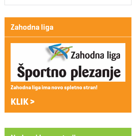
Zahodna liga
Zahodna liga ima novo spletno stran!
KLIK >