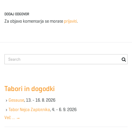
DODAJ ODGOVOR
Za objavo komentarja se morate
prijaviti
.
S
e
a
r
c
Tabori in dogodki
h
k
Gesause
, 13. - 16. 8. 2026
e
y
Tabor Nejca Zaplotnika
, 4. - 6. 9. 2026
w
Več …
→
o
r