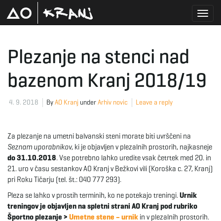
T
Plezanje na stenci nad
bazenom Kranj 2018/19
o
4. 9. 2018
By
AO Kranj
under
Arhiv novic
Leave a reply
g
Za plezanje na umetni balvanski steni morate biti uvrščeni na
Seznam uporabnikov
, ki je objavljen v plezalnih prostorih, najkasneje
g
do 31.10.2018
. Vse potrebno lahko uredite vsak četrtek med 20. in
21. uro v času sestankov AO Kranj v Bežkovi vili (Koroška c. 27, Kranj)
pri Roku Tičarju (tel. št.: 040 777 293).
Pleza se lahko v prostih terminih, ko ne potekajo treningi.
Urnik
l
treningov je objavljen na spletni strani AO Kranj pod rubriko
Športno plezanje >
Umetne stene – urnik
in v plezalnih prostorih.