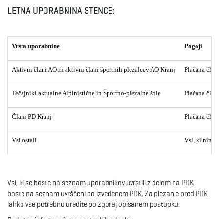
LETNA UPORABNINA STENCE:
e
Vrsta uporabnine
Pogoji
n
Aktivni člani AO in aktivni člani športnih plezalcev AO Kranj
Plačana člana
Tečajniki aktualne Alpinistične in Športno-plezalne šole
Plačana član
a
Člani PD Kranj
Plačana člana
Vsi ostali
Vsi, ki nima
v
Vsi, ki se boste na seznam uporabnikov uvrstili z delom na PDK
i
boste na seznam uvrščeni po izvedenem PDK. Za plezanje pred PDK
lahko vse potrebno uredite po zgoraj opisanem postopku.