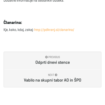
Dodatne informacije na sestankih odseka.
g
Članarina:
a
Kje, kako, kdaj, zakaj:
http://pdkranj.si/clanarina/
t
PREVIOUS
Odprti dnevi stence
i
NEXT
Vabilo na skupni tabor AO in ŠPO
o
n