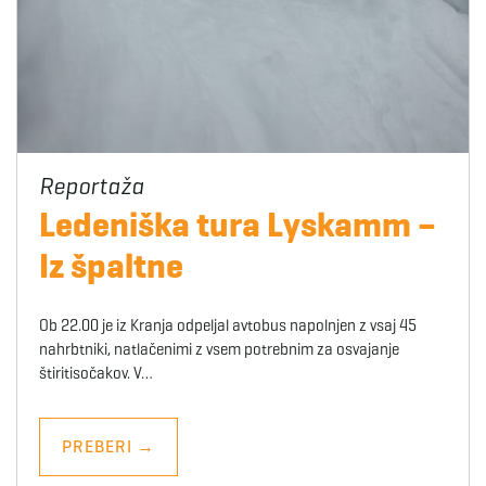
Ledeniška tura Lyskamm –
Iz špaltne
Ob 22.00 je iz Kranja odpeljal avtobus napolnjen z vsaj 45
nahrbtniki, natlačenimi z vsem potrebnim za osvajanje
štiritisočakov. V…
PREBERI
→