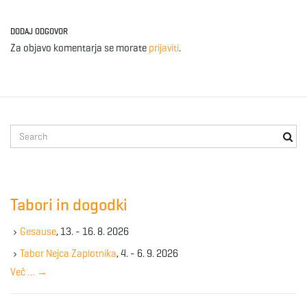
DODAJ ODGOVOR
Za objavo komentarja se morate
prijaviti
.
S
e
a
r
c
Tabori in dogodki
h
k
Gesause
, 13. - 16. 8. 2026
e
y
Tabor Nejca Zaplotnika
, 4. - 6. 9. 2026
w
Več …
→
o
r