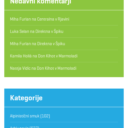
Nedavni komentarji
Miha Furlan
na
Centralna v Rjavini
Luka Selan
na
Direktna v Špiku
Miha Furlan
na
Direktna v Špiku
Kamila Hollá
na
Don Kihot v Marmoladi
Nastja Vidic
na
Don Kihot v Marmoladi
Kategorije
Alpinistični smuk
(102)