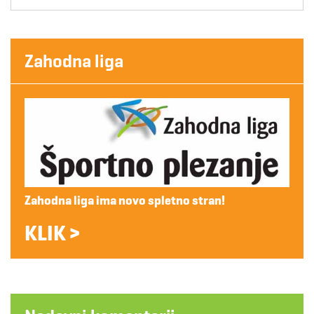
Zahodna liga
Zahodna liga ima novo spletno stran!
KLIK >