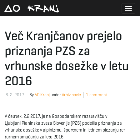
T
Več Kranjčanov prejelo
priznanja PZS za
o
vrhunske dosežke v letu
g
2016
6. 2. 2017
By
AO Kranj
under
Arhiv novic
1 comment
g
V četrtek, 2.2.2017, je na Gospodarskem razstavišču v
Ljubljani Planinska zveza Slovenije (PZS) podelila priznanja za
l
vrhunske dosežke v alpinizmu, športnem in lednem plezanju ter
turnem smučanju za leto 2016.