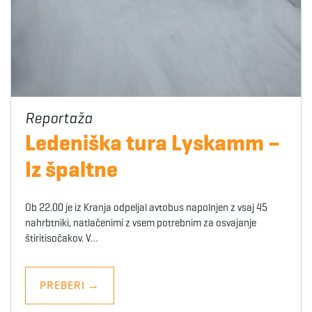
Ledeniška tura Lyskamm –
Iz špaltne
Ob 22.00 je iz Kranja odpeljal avtobus napolnjen z vsaj 45
nahrbtniki, natlačenimi z vsem potrebnim za osvajanje
štiritisočakov. V…
PREBERI
→