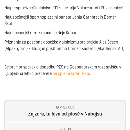
Najperspektivnejši alpinist 2016 je Matija Volontar (AO PD Jesenice).
Najuspešnejši športnoplezalni par sta Janja Garnbret in Domen
Škofic,
Najuspešnejši turni smučar je Nejc Kuhar.
Priznanje za posebne dosežke v alpinizmu sta prejela Aleš Česen
(Alpski gorniški klub) in posthumno Domen Kastelic (Akademski AO).
Celoten prispevek o dogodku PZS na Gospodarskem razstavišču v
Ljubljani si lahko preberete
na spletni strani PZS
.
PREVIOUS
Zajzera, ta leva od plošč v Nabojsu
NEXT