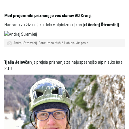
e
Med prejemniki priznanj je več članov AO Kranj
.
Nagrado za življenjsko delo v alpinizmu je prejel
Andrej Štremfelj
.
n
Andrej Štremfelj. Foto: Irena Mušič Habjan, vir: pzs.si
a
Tjaša Jelovčan
je prejela priznanje za najuspešnejšo alpinistko leta
2016.
v
i