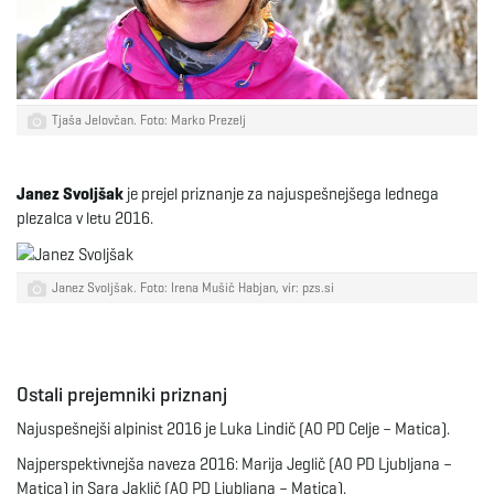
g
a
Tjaša Jelovčan. Foto: Marko Prezelj
Janez Svoljšak
je prejel priznanje za najuspešnejšega lednega
t
plezalca v letu 2016.
Janez Svoljšak. Foto: Irena Mušič Habjan, vir: pzs.si
i
o
Ostali prejemniki priznanj
Najuspešnejši alpinist 2016 je Luka Lindič (AO PD Celje – Matica).
Najperspektivnejša naveza 2016: Marija Jeglič (AO PD Ljubljana –
n
Matica) in Sara Jaklič (AO PD Ljubljana – Matica).