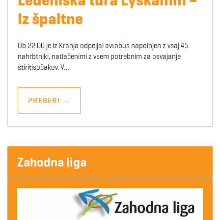
Iz špaltne
Ob 22.00 je iz Kranja odpeljal avtobus napolnjen z vsaj 45
nahrbtniki, natlačenimi z vsem potrebnim za osvajanje
štiritisočakov. V…
PREBERI
→
Zahodna liga