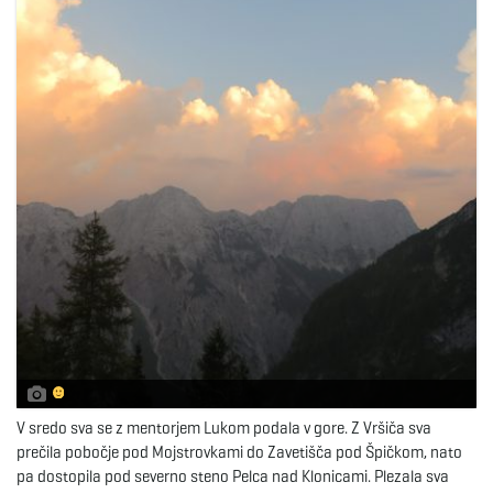
V sredo sva se z mentorjem Lukom podala v gore. Z Vršiča sva
prečila pobočje pod Mojstrovkami do Zavetišča pod Špičkom, nato
pa dostopila pod severno steno Pelca nad Klonicami. Plezala sva