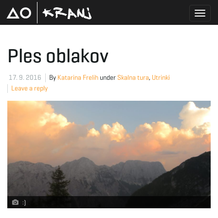
T
Ples oblakov
o
17. 9. 2016
By
Katarina Frelih
under
Skalna tura
,
Utrinki
Leave a reply
g
g
l
:)