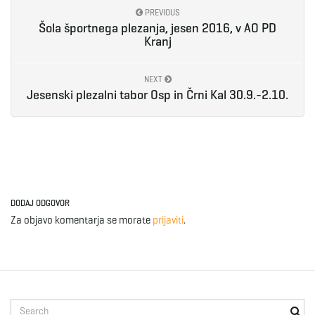
PREVIOUS
Šola športnega plezanja, jesen 2016, v AO PD
Kranj
NEXT
Jesenski plezalni tabor Osp in Črni Kal 30.9.-2.10.
DODAJ ODGOVOR
Za objavo komentarja se morate
prijaviti
.
S