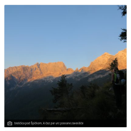
e
n
a
v
i
bleščica pod Špičkom, ki čez par urc postane zavetišče