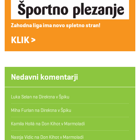
Zahodna liga ima novo spletno stran!
KLIK >
Nedavni komentarji
Luka Selan
na
Direktna v Špiku
Miha Furlan
na
Direktna v Špiku
Kamila Hollá
na
Don Kihot v Marmoladi
Nastja Vidic
na
Don Kihot v Marmoladi