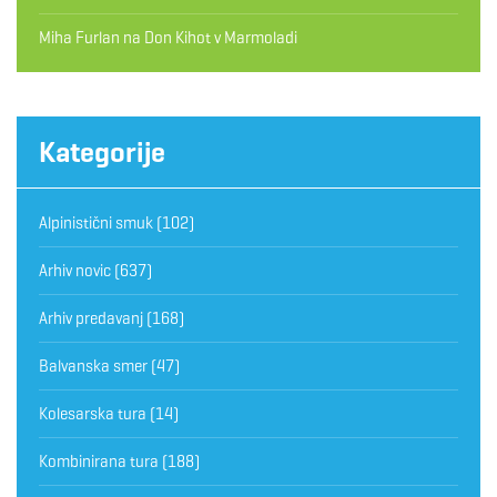
Miha Furlan
na
Don Kihot v Marmoladi
Kategorije
Alpinistični smuk
(102)
Arhiv novic
(637)
Arhiv predavanj
(168)
Balvanska smer
(47)
Kolesarska tura
(14)
Kombinirana tura
(188)