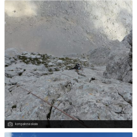
g
a
t
i
o
kompaktna skala
n