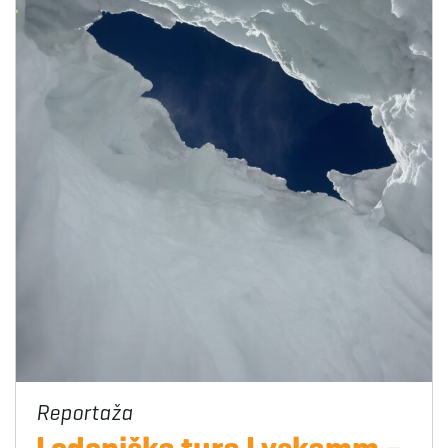
Ledeniška tura Lyskamm –