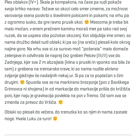
Ples oblakov (IV+). Skala je kompaktna, na čase pa tudi pokaže
svojo krhko naravo. Težave so skozi celo smer zmerne, za možnost
varovanja stena poskrbi s številnimi pokicami in pokami, na vrhu pa
z ogromno lusko, da gre ravno prusik okol.
Mestoma je treba bit
malo močan, v enem prečnem kaminu moraš met pa tako rad svoj
ruzak, da se uspeta oba požokat skozenj. Kot obljublja ime smeri, so
nama družbo delali tudi oblaki, ki pa so (na srečo) plesali kolo okrog
najine gore. Na vrhu sva si za surovo moč “pošerala” malo domače
zelenjave in odvihrala še naprej čez greben Pelcev (III/II) vse do
Zadnjega, kjer sva 2 m abzajlala (klina s prusiki in vponko sta bila že
tam) z grebena na trentarske trave, ki so nama nudile aktivno
zvijanje gležnjev še nadaljnih nekaj ur. Si pa za to poplačan s čim
drugim.
Spustila sva se na markirano brezpotje (pot z Bavškega
Grintovca ni shojena) in od markacije do markacije prišla do križišča
poti, kjer naju je gravitacija povlekla na pot v Trento. Od tam sva se
zmenila za prevoz do Vršiča.
Oblaki so plesali do večera, do trenutka ko so njim in nama zastale
noge. Hvala Luku za turo!