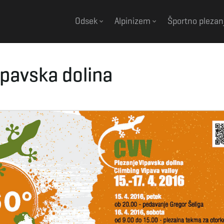
Odsek
Alpinizem
Športno plezan
ipavska dolina