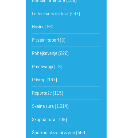
Kombinirana tura
(188)
Ledno-snežna tura
(437)
Novice
(53)
Plezalni tabori
(8)
Pohajkovanje
(222)
Predavanja
(13)
Pristop
(137)
Reportaže
(115)
Skalna tura
(1.314)
Skupna tura
(149)
Športno plezalni vzpon
(569)