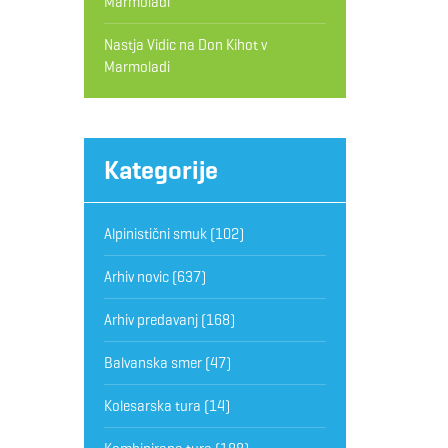
Marmoladi
Nastja Vidic
na
Don Kihot v
Marmoladi
Kategorije
Alpinistični smuk
(102)
Arhiv novic
(637)
Arhiv predavanj
(168)
Balvanska smer
(47)
Kolesarska tura
(14)