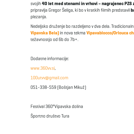
svojih
40 let med stenami in vrhovi – nagrajenec PZS z
pripravlja Gregor Šeliga, ki bo v kratkih filmih predstavil
b
plezanja.
Nedeljsko druženje bo razdeljeno v dva dela. Tradiciona
Vipavska Bela)
in nova tekma
Vipavablocco/Orlouca ch
težavnostjo od 6b do 7b+.
Dodatne informacije:
www.360vv.si
,
100utvv@gmail.com
051-338-559 (Boštjan Mikuž)
Festival 360°Vipavska dolina
Športno društvo Tura