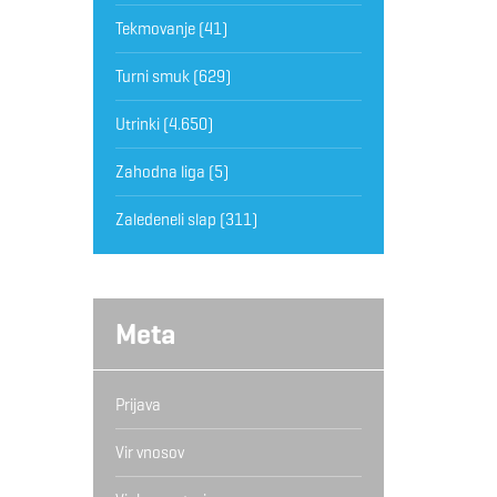
Tekmovanje
(41)
Turni smuk
(629)
Utrinki
(4.650)
Zahodna liga
(5)
Zaledeneli slap
(311)
Meta
Prijava
Vir vnosov