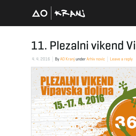
11. Plezalni vikend V
4. 4. 2016
By
AO Kranj
under
Arhiv novic
Leave a reply