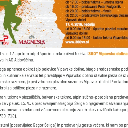
5. in 17. aprilom odprl športno-rekreativni festival
360° Vipavska dolina
va in AO Ajdovščina.
vrstega apnenca obkrožajo polovico Vipavske doline, blago sredozemsko po
in kulinarika že vrsto let privabljajo v Vipavsko dolino številne plezalce iz 
zimske razmere, je prvi vrhunec plezalne sezone v Vipavski dolini. Pomladn
skrbi za odlične plezalne razmere.
h, tekme v plezališčih, balvanske tekme, alpinistično-potopisna predava
o že v petek, 15. 4., s predavanjem Gregorja Šelige o njegovem balvaniranj
zaznamovana s tekmami v športnem plezanju za otroke v različnih kategori
739-712).
eni (postavljalec Gegor Šeliga) in predavanju gosta večera, ki nam bo pr