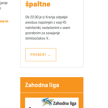
špaltne
ajanje
i
Ob 22.00 je iz Kranja odpeljal
ava in
avtobus napolnjen z vsaj 45
nahrbtniki, natlačenimi z vsem
potrebnim za osvajanje
štiritisočakov. V…
PREBERI
→
Zahodna liga