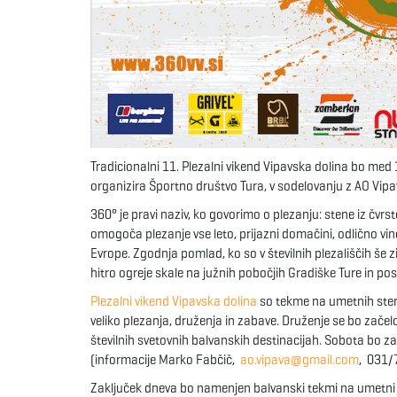
Tradicionalni 11. Plezalni vikend Vipavska dolina bo med 1
organizira Športno društvo Tura, v sodelovanju z AO Vipa
360° je pravi naziv, ko govorimo o plezanju: stene iz č
omogoča plezanje vse leto, prijazni domačini, odlično vino 
Evrope. Zgodnja pomlad, ko so v številnih plezališčih še 
hitro ogreje skale na južnih pobočjih Gradiške Ture in po
Plezalni vikend Vipavska dolina
so tekme na umetnih stena
veliko plezanja, druženja in zabave. Druženje se bo začel
številnih svetovnih balvanskih destinacijah. Sobota bo 
(informacije Marko Fabčič,
ao.vipava@gmail.com
, 031/
Zaključek dneva bo namenjen balvanski tekmi na umetni st