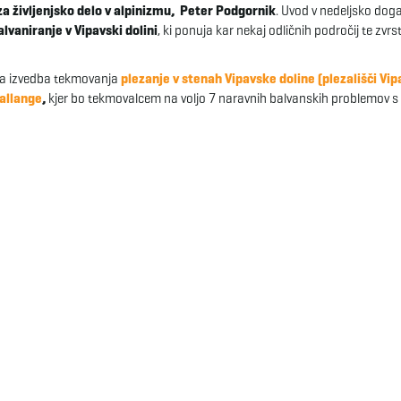
a življenjsko delo v alpinizmu, Peter Podgornik
. Uvod v nedeljsko dog
alvaniranje v Vipavski dolini
, ki ponuja kar nekaj odličnih področij te zvrst
lna izvedba tekmovanja
plezanje v stenah Vipavske doline (plezališči Vip
allange
,
kjer bo tekmovalcem na voljo 7 naravnih balvanskih problemov s