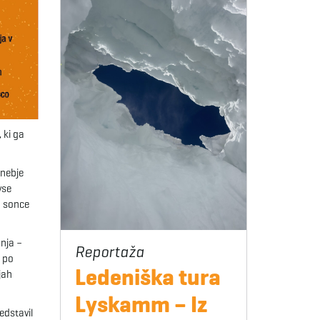
, ki ga
dnebje
vse
o sonce
nja –
u po
Ledeniška tura
jah
Lyskamm – Iz
edstavil