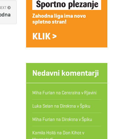
NEXT
Podna
Zahodna liga ima novo
spletno stran!
KLIK >
Nedavni komentarji
Miha Furlan
na
Centralna v Rjavini
Luka Selan
na
Direktna v Špiku
Miha Furlan
na
Direktna v Špiku
Kamila Hollá
na
Don Kihot v