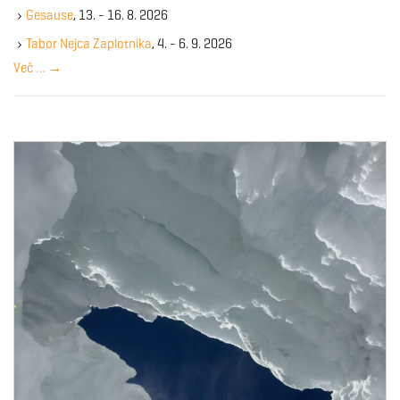
k
g
Gesause
, 13. - 16. 8. 2026
e
y
Tabor Nejca Zaplotnika
, 4. - 6. 9. 2026
w
Več …
→
o
a
r
d
t
i
o
n