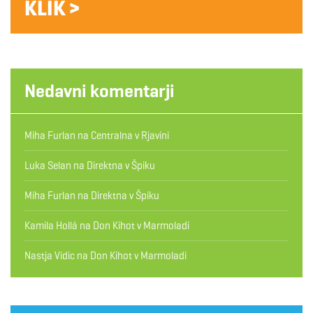
KLIK >
Nedavni komentarji
Miha Furlan
na
Centralna v Rjavini
Luka Selan
na
Direktna v Špiku
Miha Furlan
na
Direktna v Špiku
Kamila Hollá
na
Don Kihot v Marmoladi
Nastja Vidic
na
Don Kihot v Marmoladi