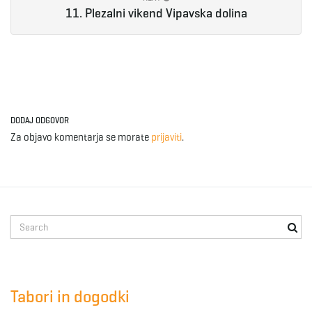
11. Plezalni vikend Vipavska dolina
e
n
DODAJ ODGOVOR
Za objavo komentarja se morate
prijaviti
.
a
v
S
e
a
i
r
c
Tabori in dogodki
h