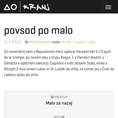
T
povsod po malo
o
4. 4. 2016
By
Mitja Peternelj
under
Utrinki
Leave a reply
Že novembra sem v Napoleonici hitro splezal Harakiri kiki in L’Esprit
de la Grimpe, po novem letu v Ospu Vegas 7, v Pandori Naytiri, v
g
Glinščici v odličnem sektorju Caprette v treh obiskih 3x8a, vmes v
Bitnjah 2 novi smeri Lukec in Dr Ludvik do vrha, za konec pa v Čreti še
Ledeno dobo do vrha.
g
PREVIOUS
Malo za nazaj
l
NEXT