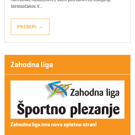
štiritisočakov. V…
PREBERI
→
Zahodna liga
Zahodna liga ima novo spletno stran!