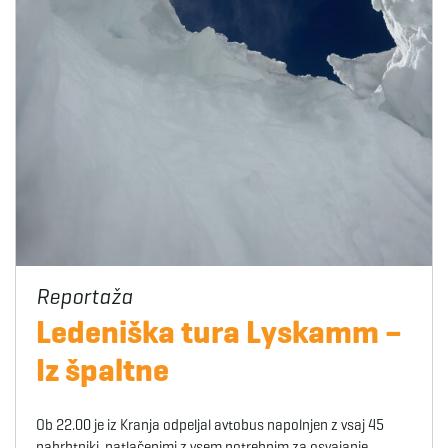
Ledeniška tura Lyskamm –
Iz špaltne
Ob 22.00 je iz Kranja odpeljal avtobus napolnjen z vsaj 45
nahrbtniki, natlačenimi z vsem potrebnim za osvajanje