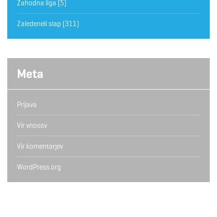
Zahodna liga
(5)
Zaledeneli slap
(311)
Meta
Prijava
Vir vnosov
Vir komentarjev
WordPress.org