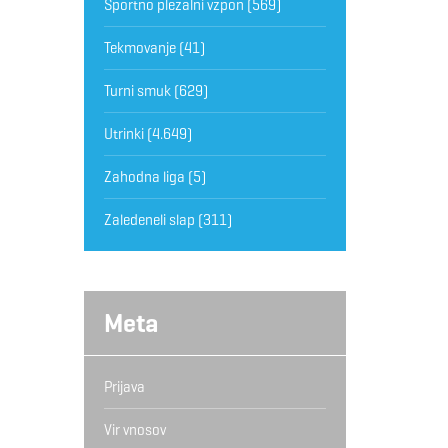
Športno plezalni vzpon
(569)
Tekmovanje
(41)
Turni smuk
(629)
Utrinki
(4.649)
Zahodna liga
(5)
Zaledeneli slap
(311)
Meta
Prijava
Vir vnosov