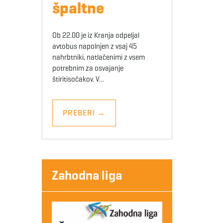
špaltne
Ob 22.00 je iz Kranja odpeljal
avtobus napolnjen z vsaj 45
nahrbtniki, natlačenimi z vsem
potrebnim za osvajanje
štiritisočakov. V…
PREBERI
→
Zahodna liga