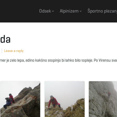
Odsek
Alpinizem
Športno plezan
eda
Leave a reply
r je zelo lepa, edino kakšno stopinjo bi lahko bilo topleje. Po Virensu sva