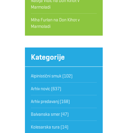
Nastja Vidic
na
Don Kihot v
Marmoladi
Miha Furlan
na
Don Kihot v
Marmoladi
Kategorije
Alpinistični smuk
(102)
Arhiv novic
(637)
Arhiv predavanj
(168)
Balvanska smer
(47)
Kolesarska tura
(14)