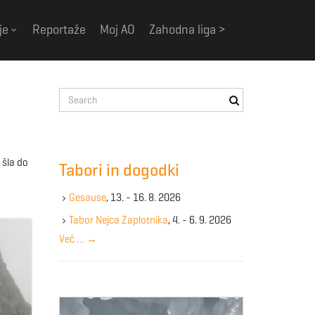
je
Reportaže
Moj AO
Zahodna liga >
S
e
a
r
c
 šla do
Tabori in dogodki
h
k
Gesause
, 13. - 16. 8. 2026
e
y
Tabor Nejca Zaplotnika
, 4. - 6. 9. 2026
w
Več …
→
o
r
d