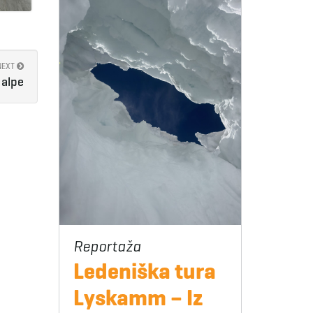
NEXT
 alpe
Ledeniška tura
Lyskamm – Iz