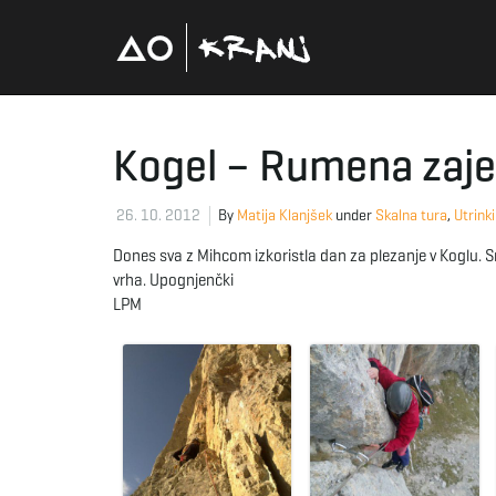
Kogel – Rumena zaj
26. 10. 2012
By
Matija Klanjšek
under
Skalna tura
,
Utrinki
Dones sva z Mihcom izkoristla dan za plezanje v Koglu. Sme
vrha. Upognjenčki
LPM