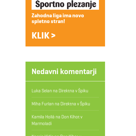
Zahodna liga ima novo
spletno stran!
KLIK >
Nedavni komentarji
Luka Selan
na
Direktna v Špiku
Miha Furlan
na
Direktna v Špiku
Kamila Hollá
na
Don Kihot v
Marmoladi