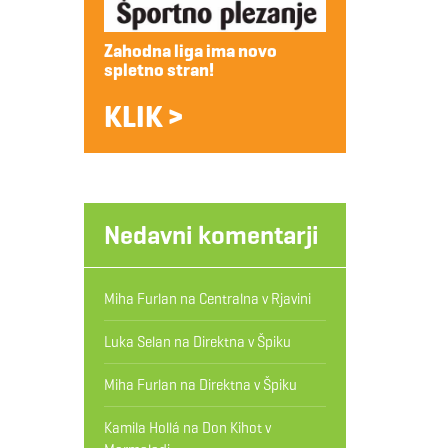
Zahodna liga ima novo
spletno stran!
KLIK >
Nedavni komentarji
Miha Furlan
na
Centralna v Rjavini
Luka Selan
na
Direktna v Špiku
Miha Furlan
na
Direktna v Špiku
Kamila Hollá
na
Don Kihot v