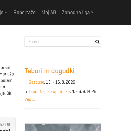
je
Reportaže
Moj AO
Zahodna liga >
S
e
a
r
c
bi šel.
Tabori in dogodki
h
 Matjaža
k
, potem
Gesause
, 13. - 16. 8. 2026
e
sam
y
Tabor Nejca Zaplotnika
, 4. - 6. 9. 2026
je. Bit
w
Več …
→
o
r
d
NEXT