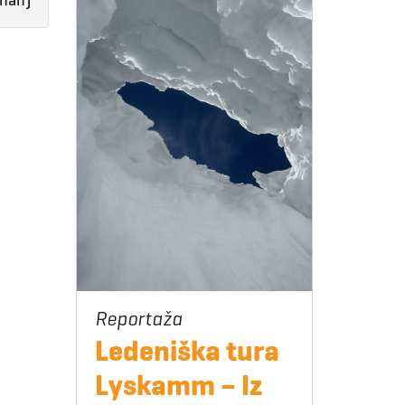
inah)
Ledeniška tura
Lyskamm – Iz