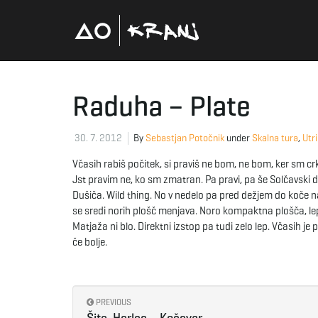
Raduha – Plate
30. 7. 2012
By
Sebastjan Potočnik
under
Skalna tura
,
Utri
Včasih rabiš počitek, si praviš ne bom, ne bom, ker sm crk
Jst pravim ne, ko sm zmatran. Pa pravi, pa še Solčavski 
Dušiča. Wild thing. No v nedelo pa pred dežjem do koče n
se sredi norih plošč menjava. Noro kompaktna plošča, lep
Matjaža ni blo. Direktni izstop pa tudi zelo lep. Včasih je
če bolje.
PREVIOUS