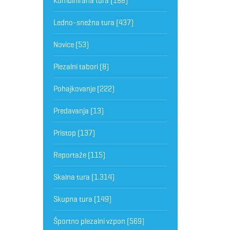
Kombinirana tura
(188)
Ledno-snežna tura
(437)
Novice
(53)
Plezalni tabori
(8)
Pohajkovanje
(222)
Predavanja
(13)
Pristop
(137)
Reportaže
(115)
Skalna tura
(1.314)
Skupna tura
(149)
Športno plezalni vzpon
(569)