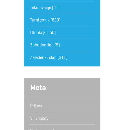
Tekmovanje
(41)
Turni smuk
(629)
Utrinki
(4.650)
Zahodna liga
(5)
Zaledeneli slap
(311)
Meta
Prijava
Vir vnosov