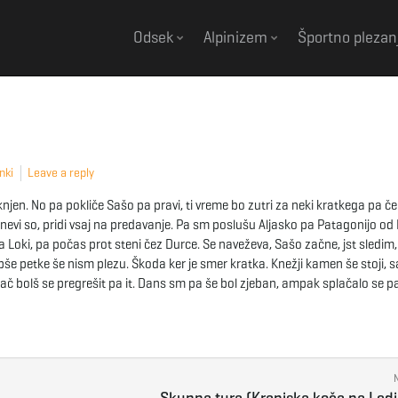
Odsek
Alpinizem
Športno plezan
nki
Leave a reply
njen. No pa pokliče Sašo pa pravi, ti vreme bo zutri za neki kratkega pa če 
dnevi so, pridi vsaj na predavanje. Pa sm poslušu Aljasko pa Patagonijo od
a Loki, pa počas prot steni čez Durce. Se naveževa, Sašo začne, jst sledim
še petke še nism plezu. Škoda ker je smer kratka. Knežji kamen še stoji, 
 pač bolš se pregrešit pa it. Dans sm pa še bol zjeban, ampak splačalo se pa 