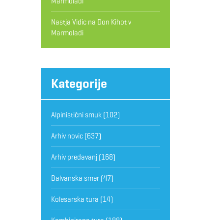
Marmoladi
Nastja Vidic
na
Don Kihot v
Marmoladi
Kategorije
Alpinistični smuk
(102)
Arhiv novic
(637)
Arhiv predavanj
(168)
Balvanska smer
(47)
Kolesarska tura
(14)