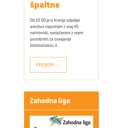
špaltne
Ob 22.00 je iz Kranja odpeljal
avtobus napolnjen z vsaj 45
nahrbtniki, natlačenimi z vsem
potrebnim za osvajanje
štiritisočakov. V…
PREBERI
→
Zahodna liga