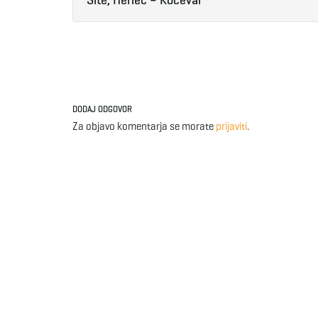
Šite, Herlec – Kočevar
DODAJ ODGOVOR
Za objavo komentarja se morate
prijaviti
.