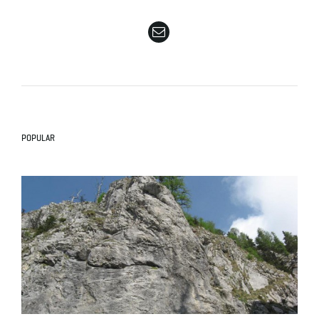
e
n
POPULAR
a
v
i