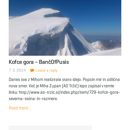
Kofce gora – BančOfPusis
7. 3. 2014
Leave a reply
Danes sva z Mihom realizirala staro idejo. Popoln mir in odlična
nova smer. Več je Miha Zupan (AO Tržič) lepo zapisal v temle
linku: http://www.ao-trzic.si/index.php/item/729-kofce-gora-
severna-stena-in-razmere.
Read more...