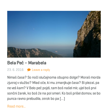
Bela Peč – Marabela
23. 6. 2016
Leave a reply
Nimaš časa? So noči slučajnoma obupno dolge? Moraš morda
zjutraj v službo? Mlad oče, ki mu zmanjkuje časa? Bi plezal, pa
ne veš kam? V Belo peč pojdi, tam boš našel mir, ujel boš prvi
sončni žarek, ko boš že na pol smeri. Ko boš prišel domov, se bo
punca ravno prebudila, otrok bo pa […]
Read more...