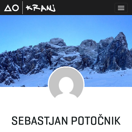
T
o
g
g
SEBASTJAN POTOČNIK
l