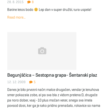
28. 8. 2015
8
Batine letos bodo
Lep dan v super družbi, tura uspela!
Read more...
Begunjščica – Sestopna grapa- Šentanski plaz
12. 12. 2009
5
Danes je bilo prvotni načrt malce drugačen, vendar je lenuhova
smer pokazala zobe, al pa sva bla z vidom prelena:D, drugače
pa noro dober, vsaj -10 plus močan veter, snega sva imela
povsod dost, ker ga je tako pridno prenašalo, rokavice so nama