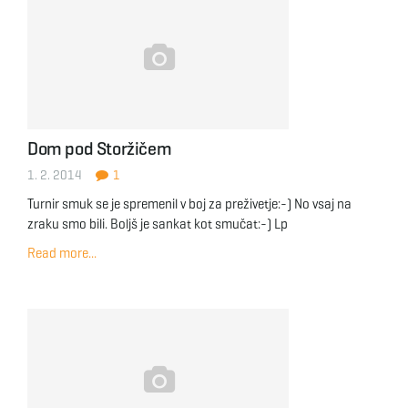
Dom pod Storžičem
1. 2. 2014
1
Turnir smuk se je spremenil v boj za preživetje:-) No vsaj na
zraku smo bili. Boljš je sankat kot smučat:-) Lp
Read more...