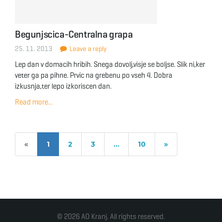
Begunjscica-Centralna grapa
25. 11. 2013
Leave a reply
Lep dan v domacih hribih. Snega dovolj,visje se boljse. Slik ni,ker
veter ga pa pihne. Prvic na grebenu po vseh 4. Dobra
izkusnja,ter lepo izkoriscen dan.
Read more...
«
1
2
3
…
10
»
© 2026 AO Kranj. All rights reserved.