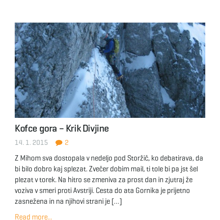
Kofce gora – Krik Divjine
14. 1. 2015
2
Z Mihom sva dostopala v nedeljo pod Storžič, ko debatirava, da
bi bilo dobro kaj splezat. Zvečer dobim mail, ti tole bi pa jst šel
plezat v torek. Na hitro se zmeniva za prost dan in zjutraj že
voziva v smeri proti Avstriji. Cesta do ata Gornika je prijetno
zasnežena in na njihovi strani je […]
Read more...