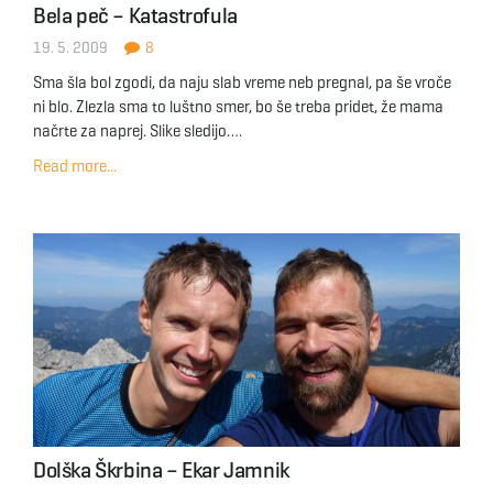
Bela peč – Katastrofula
g
19. 5. 2009
8
Sma šla bol zgodi, da naju slab vreme neb pregnal, pa še vroče
ni blo. Zlezla sma to luštno smer, bo še treba pridet, že mama
a
načrte za naprej. Slike sledijo….
Read more...
t
i
o
Dolška Škrbina – Ekar Jamnik
n