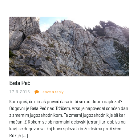
Bela Peč
17. 4. 2016
Leave a reply
Kam greš, če nimaš preveč časa in bi se rad dobro naplezal?
Odgovor je Bela Peč nad Tržičem. Arso je napovedal sončen dan
z zmernim jugozahodnikom. Ta zmerni jugozahodnik je bil kar
močan. Z Rokom se ob normalni delovski jutranji uri dobiva na
kavi, se dogovoriva, kaj bova splezala in že drvima proti steni.
Rok je […]