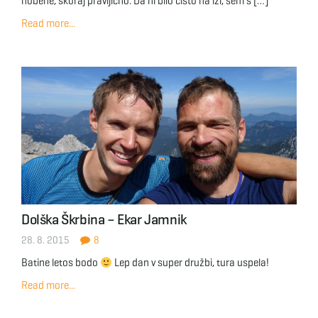
nobene, skoraj pravljično. Da ni bilo čisto na izi, sem s […]
Read more...
Dolška Škrbina – Ekar Jamnik
28. 8. 2015
8
Batine letos bodo
Lep dan v super družbi, tura uspela!
Read more...