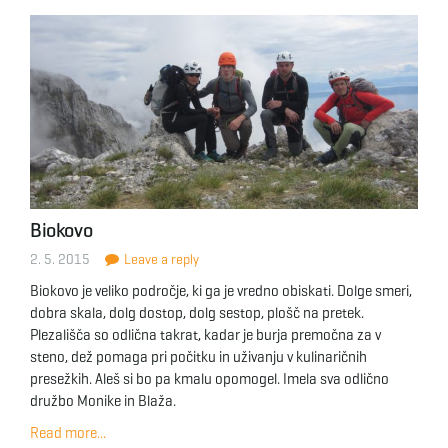
Biokovo
2. 5. 2015
Leave a reply
Biokovo je veliko področje, ki ga je vredno obiskati. Dolge smeri,
dobra skala, dolg dostop, dolg sestop, plošč na pretek.
Plezališča so odlična takrat, kadar je burja premočna za v
steno, dež pomaga pri počitku in uživanju v kulinaričnih
presežkih. Aleš si bo pa kmalu opomogel. Imela sva odlično
družbo Monike in Blaža.
Read more...