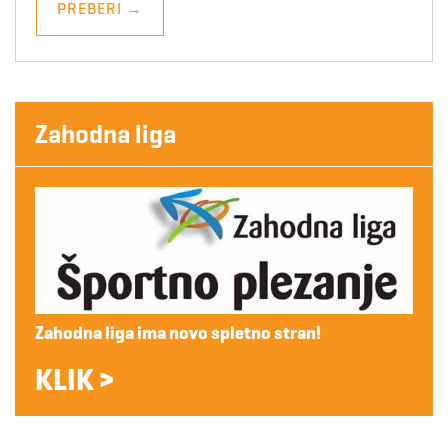
PREBERI
→
Zahodna liga
Zahodna liga ima novo spletno stran!
KLIK >