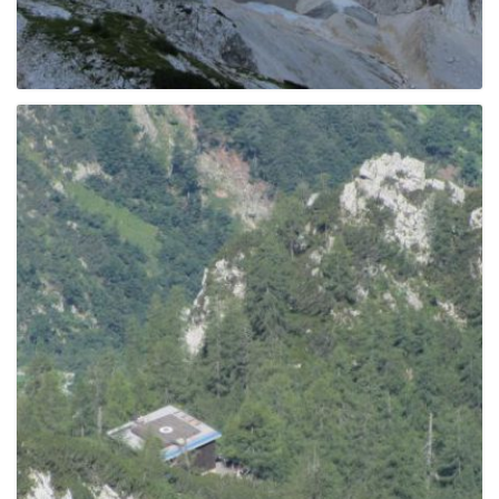
g
a
t
i
o
n