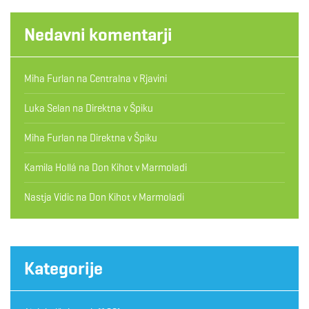
Nedavni komentarji
Miha Furlan
na
Centralna v Rjavini
Luka Selan
na
Direktna v Špiku
Miha Furlan
na
Direktna v Špiku
Kamila Hollá
na
Don Kihot v Marmoladi
Nastja Vidic
na
Don Kihot v Marmoladi
Kategorije