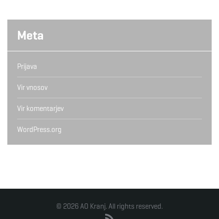
Meta
Prijava
Vir vnosov
Vir komentarjev
WordPress.org
© 2026 AO Kranj. All rights reserved.