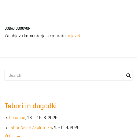
DODAJ ODGOVOR
Za objavo komentarja se morate
prijaviti
.
S
e
a
r
c
Tabori in dogodki
h
k
Gesause
, 13. - 16. 8. 2026
e
y
Tabor Nejca Zaplotnika
, 4. - 6. 9. 2026
w
Več …
→