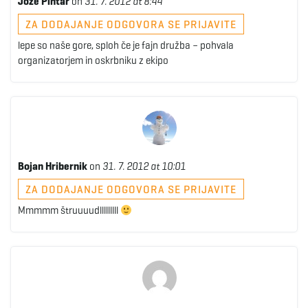
Jože Pintar
on
31. 7. 2012 at 8:44
ZA DODAJANJE ODGOVORA SE PRIJAVITE
lepe so naše gore, sploh če je fajn družba – pohvala
organizatorjem in oskrbniku z ekipo
Bojan Hribernik
on
31. 7. 2012 at 10:01
ZA DODAJANJE ODGOVORA SE PRIJAVITE
Mmmmm štruuuudlllllllll