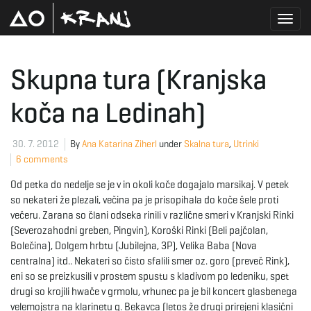
T
Skupna tura (Kranjska
koča na Ledinah)
o
30. 7. 2012
By
Ana Katarina Ziherl
under
Skalna tura
,
Utrinki
6 comments
g
Od petka do nedelje se je v in okoli koče dogajalo marsikaj. V petek
so nekateri že plezali, večina pa je prisopihala do koče šele proti
večeru. Zarana so člani odseka rinili v različne smeri v Kranjski Rinki
g
(Severozahodni greben, Pingvin), Koroški Rinki (Beli pajčolan,
Bolečina), Dolgem hrbtu (Jubilejna, 3P), Velika Baba (Nova
centralna) itd.. Nekateri so čisto sfalili smer oz. goro (preveč Rink),
eni so se preizkusili v prostem spustu s kladivom po ledeniku, spet
l
drugi so krojili hwače v grmolu, vrhunec pa je bil koncert glasbenega
velemojstra na klarinetu g. Bekavca (letos že drugi prirejeni klasični