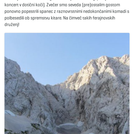
koncert v dotični koči). Zvečer smo seveda (pre)ostalim gostom
ponovno popestrili spanec z raznovrstnimi nedokončanimi komadi s
e
polbesedili ob spremstvu kitare. Na čimveč takih ferajnovskih
druženj!
n
a
v
i