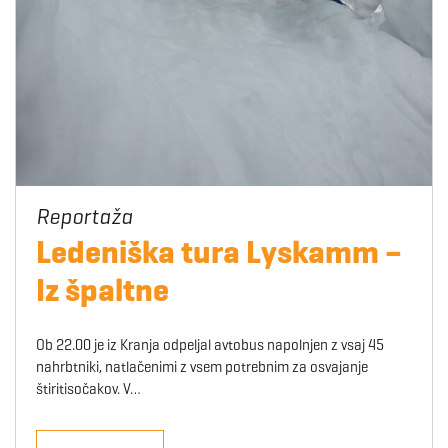
Ledeniška tura Lyskamm –
Iz špaltne
Ob 22.00 je iz Kranja odpeljal avtobus napolnjen z vsaj 45
nahrbtniki, natlačenimi z vsem potrebnim za osvajanje
štiritisočakov. V…