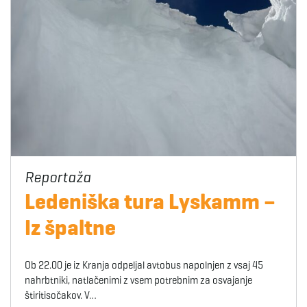
Ledeniška tura Lyskamm –
Iz špaltne
Ob 22.00 je iz Kranja odpeljal avtobus napolnjen z vsaj 45
nahrbtniki, natlačenimi z vsem potrebnim za osvajanje
štiritisočakov. V…