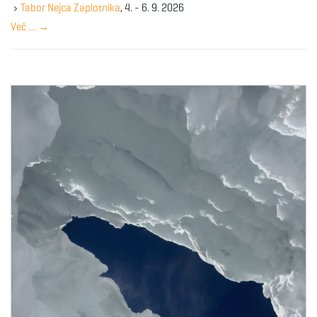
y
Tabor Nejca Zaplotnika
, 4. - 6. 9. 2026
w
Več …
→
o
r
d