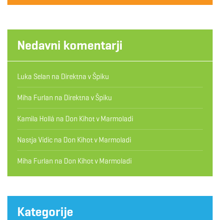
Nedavni komentarji
Luka Selan
na
Direktna v Špiku
Miha Furlan
na
Direktna v Špiku
Kamila Hollá
na
Don Kihot v Marmoladi
Nastja Vidic
na
Don Kihot v Marmoladi
Miha Furlan
na
Don Kihot v Marmoladi
Kategorije