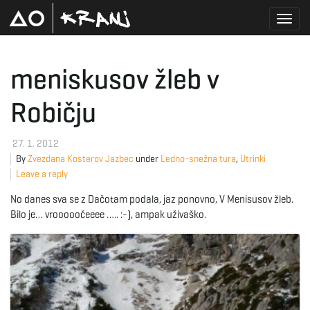
T
meniskusov žleb v
Robičju
o
27. 1. 2012
By
Zvezdana Kosterov Jazbec
under
Ledno-snežna tura
,
Utrinki
g
Leave a reply
No danes sva se z Dačotam podala, jaz ponovno, V Menisusov žleb.
Bilo je… vrooooočeeee ….. :-), ampak uživaško.
g
l