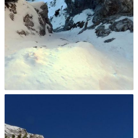
g
a
t
i
o
n