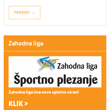
PREBERI
→
Zahodna liga
Zahodna liga ima novo spletno stran!
KLIK >