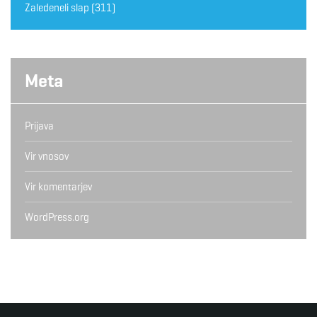
Zaledeneli slap
(311)
Meta
Prijava
Vir vnosov
Vir komentarjev
WordPress.org