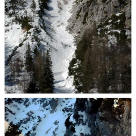
e
n
a
v
i