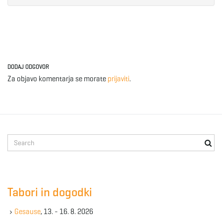
DODAJ ODGOVOR
Za objavo komentarja se morate
prijaviti
.
S
e
a
r
c
Tabori in dogodki
h
k
Gesause
, 13. - 16. 8. 2026
e