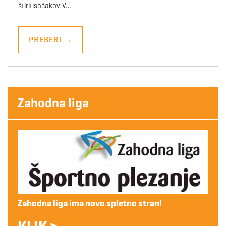
štiritisočakov. V…
PREBERI
→
Zahodna liga
Zahodna liga ima novo spletno stran!