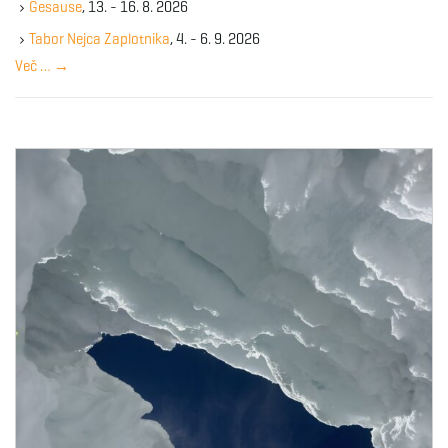
Gesause
, 13. - 16. 8. 2026
e
y
Tabor Nejca Zaplotnika
, 4. - 6. 9. 2026
w
Več …
→
o
r
d