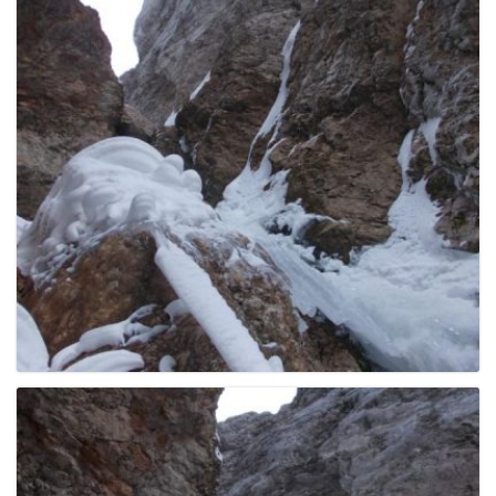
g
a
t
i
o
n