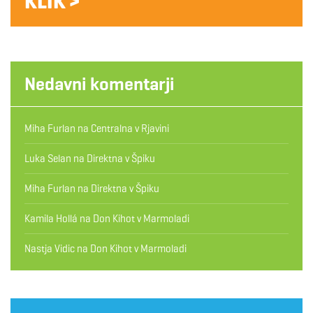
KLIK >
Nedavni komentarji
Miha Furlan
na
Centralna v Rjavini
Luka Selan
na
Direktna v Špiku
Miha Furlan
na
Direktna v Špiku
Kamila Hollá
na
Don Kihot v Marmoladi
Nastja Vidic
na
Don Kihot v Marmoladi