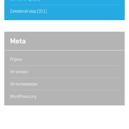
Zaledeneli slap
(311)
Meta
Prijava
Vir vnosov
Vir komentarjev
WordPress.org