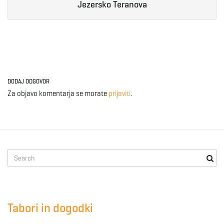
Jezersko Teranova
DODAJ ODGOVOR
Za objavo komentarja se morate
prijaviti
.
S
e
a
r
c
Tabori in dogodki
h
k