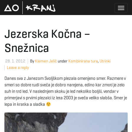
T
Jezerska Kočna –
Snežnica
o
28. 1. 2012
By
Klemen Jelič
under
Kombinirana tura
,
Utrinki
Leave a reply
g
Danes sva z Janezom Svoljškom plezala omenjeno smer. Razmere v
smeri so dobre tudi sveča je dobro narejena, edino kar zmoti je zelo
suh in trd led. V naslednjem skoku je led nekoliko boljši, vendar v
g
primerjavi s prvimi plezalci iz leta 2003 je sveča veliko slabša. Smer je
lepa in kratka a sladka
l