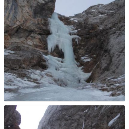
e
n
a
v
i