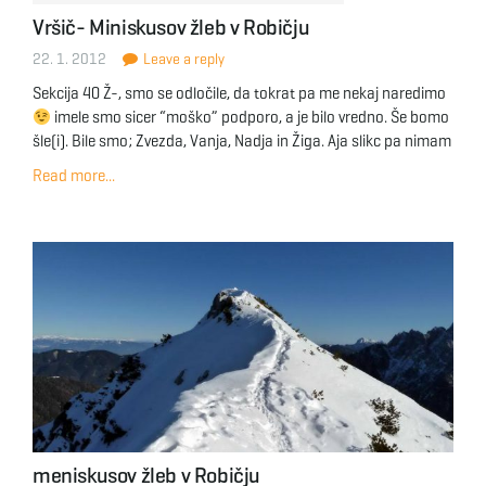
g
Vršič- Miniskusov žleb v Robičju
22. 1. 2012
Leave a reply
Sekcija 40 Ž-, smo se odločile, da tokrat pa me nekaj naredimo
a
imele smo sicer “moško” podporo, a je bilo vredno. Še bomo
šle(i). Bile smo; Zvezda, Vanja, Nadja in Žiga. Aja slikc pa nimam
Read more...
t
i
o
meniskusov žleb v Robičju
n