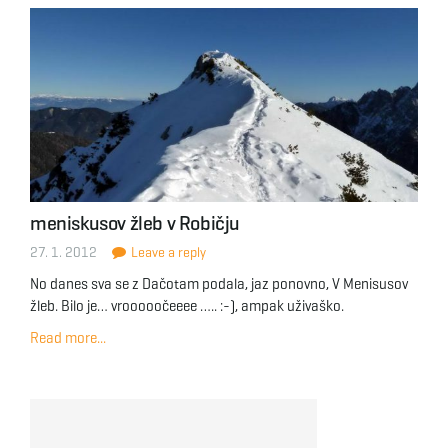
meniskusov žleb v Robičju
27. 1. 2012
Leave a reply
No danes sva se z Dačotam podala, jaz ponovno, V Menisusov
žleb. Bilo je… vrooooočeeee ….. :-), ampak uživaško.
Read more...