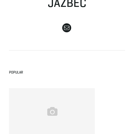
JAZBEC
e
n
a
POPULAR
v
i