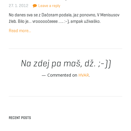
27. 1. 2012
Leave a reply
No danes sva se z Dačotam podala, jaz ponovno, V Menisusov
žleb. Bilo je… vrooooočeeee ….. :-), ampak uživaško.
Read more...
Na zdej pa maš, dž. ;-))
Commented on
HVAR
.
RECENT POSTS