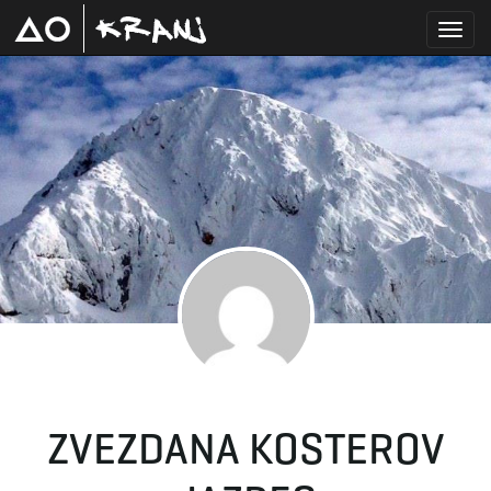
T
o
g
g
ZVEZDANA KOSTEROV
l