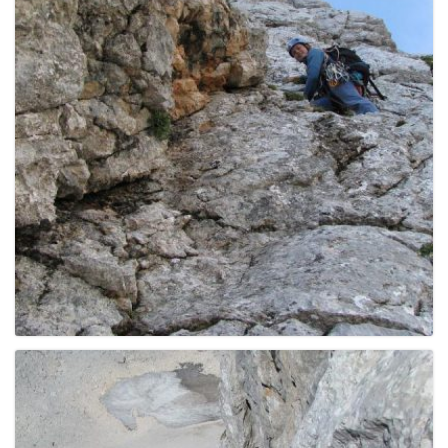
g
a
t
i
o
n