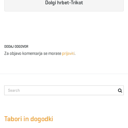
Dolgi hrbet-Trikot
DODAJ ODGOVOR
Za objavo komentarja se morate
prijaviti
.
S
e
a
r
c
Tabori in dogodki
h
k