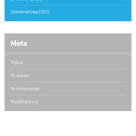
Zaledeneli slap
(311)
Meta
Prijava
Vir vnosov
Vir komentarjev
WordPress.org