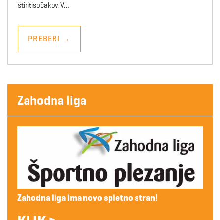
štiritisočakov. V…
PREBERI
→
Zahodna liga
Zahodna liga ima novo spletno stran!