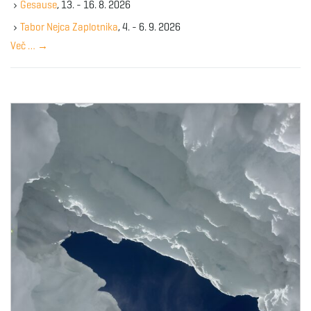
Gesause
, 13. - 16. 8. 2026
e
y
Tabor Nejca Zaplotnika
, 4. - 6. 9. 2026
w
Več …
→
o
r
d