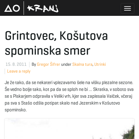
T
Grintovec, Košutova
spominska smer
o
15. 8. 2011
By
Gregor Šifrer
under
Skalna tura
,
Utrinki
Leave a reply
g
Je že tako, da se nekateri vplezavamo šele na višku plezalne sezone.
Še vedno bolje tako, kot pa da se sploh ne bi … Skratka, v soboto sva
se s Piskarjem odpravila v Veliki vrh, kjer sva zaplesala Valček, včeraj
g
pa sva s Stašo odšla potipat skalo nad Jezerskim v Košutovo
spominsko.
l