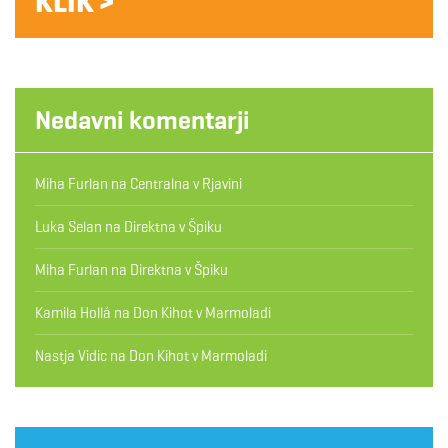
KLIK >
Nedavni komentarji
Miha Furlan
na
Centralna v Rjavini
Luka Selan
na
Direktna v Špiku
Miha Furlan
na
Direktna v Špiku
Kamila Hollá
na
Don Kihot v Marmoladi
Nastja Vidic
na
Don Kihot v Marmoladi