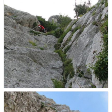
e
n
a
v
i