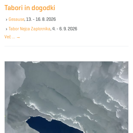
c
Tabori in dogodki
h
k
Gesause
, 13. - 16. 8. 2026
e
y
Tabor Nejca Zaplotnika
, 4. - 6. 9. 2026
w
Več …
→
o
r
d