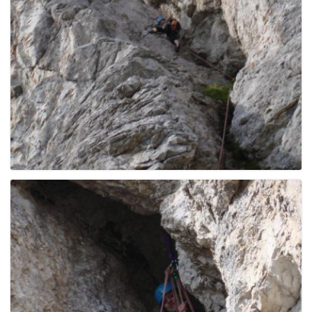
g
a
t
i
o
n