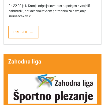
Ob 22.00 je iz Kranja odpeljal avtobus napolnjen z vsaj 45
nahrbtniki, natlačenimi z vsem potrebnim za osvajanje
štiritisočakov. V…
PREBERI
→
Zahodna liga