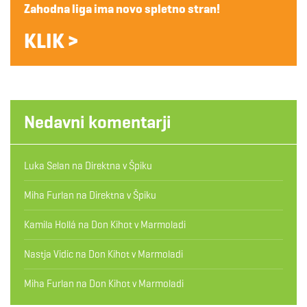
Zahodna liga ima novo spletno stran!
KLIK >
Nedavni komentarji
Luka Selan
na
Direktna v Špiku
Miha Furlan
na
Direktna v Špiku
Kamila Hollá
na
Don Kihot v Marmoladi
Nastja Vidic
na
Don Kihot v Marmoladi
Miha Furlan
na
Don Kihot v Marmoladi