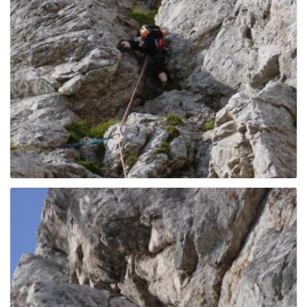
e
n
a
v
i