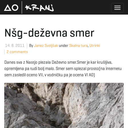
T
Nšg-deževna smer
o
14. 8. 2011
By
Janez Svoljšak
under
Skalna tura
,
Utrinki
2 comments
Danes sva z Nastjo plezala Deževno smer.Smer je kar krušljiva,
g
opremljena pa tudi bolj malo. Smer sem splezal prosto(na internetu
sem zasledil oceno VII, v vodničku pa je ocena VI A0)
g
l