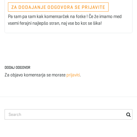
ZA DODAJANJE ODGOVORA SE PRIJAVITE
Pa tam pa tam kak komentarček na fotke ! Če že imamo med
vsemi ferajni najlepšo stran, naj vse bo kot se šika!
DODAJ ODGOVOR
Za objavo komentarja se morate
prijaviti
.
S
e
a
r