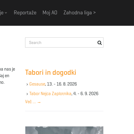
je
Reportaže
Moj AO
Zahodna liga >
S
e
a
r
c
ba nas je
Tabori in dogodki
h
Saj en
k
mo.
Gesause
, 13. - 16. 8. 2026
e
y
Tabor Nejca Zaplotnika
, 4. - 6. 9. 2026
w
Več …
→
o
r
d