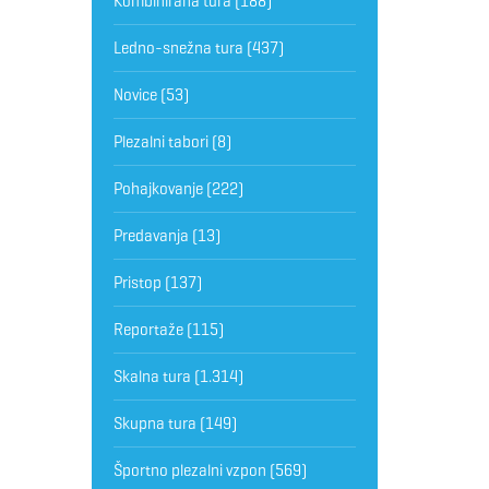
Kombinirana tura
(188)
Ledno-snežna tura
(437)
Novice
(53)
Plezalni tabori
(8)
Pohajkovanje
(222)
Predavanja
(13)
Pristop
(137)
Reportaže
(115)
Skalna tura
(1.314)
Skupna tura
(149)
Športno plezalni vzpon
(569)