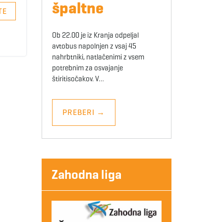
špaltne
TE
Ob 22.00 je iz Kranja odpeljal
avtobus napolnjen z vsaj 45
nahrbtniki, natlačenimi z vsem
potrebnim za osvajanje
štiritisočakov. V…
PREBERI
→
Zahodna liga