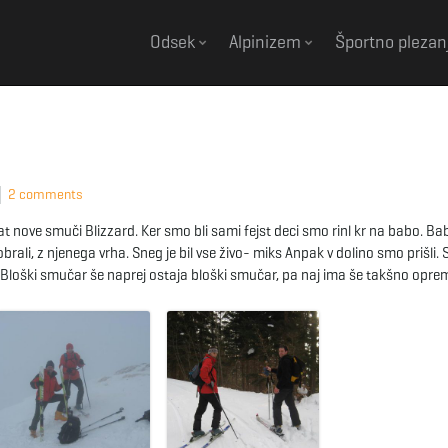
Odsek
Alpinizem
Športno plezan
2 comments
 nove smuči Blizzard. Ker smo bli sami fejst deci smo rinl kr na babo. Ba
brali, z njenega vrha. Sneg je bil vse živo- miks Anpak v dolino smo prišli. 
el. Bloški smučar še naprej ostaja bloški smučar, pa naj ima še takšno opre