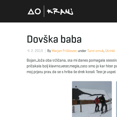
Dovška baba
4. 2. 2010
By
Marjan Friškovec
under
Turni smuk
,
Utrinki
Bojan,Joža oba tržičana, sta mi danes pomagala stestirat
pričakala bolj klavrno,veter,megla,zato smo jo kar hiter po
moj prjatu prav, da se s hriba še drek kotali. Test je usp