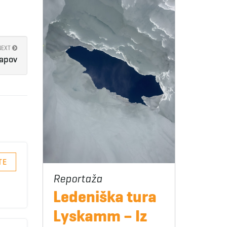
NEXT
lapov
TE
Ledeniška tura
Lyskamm – Iz