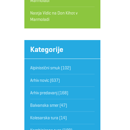
Marmoladi
Nastja Vidic
na
Don Kihot v
Marmoladi
Kategorije
Alpinistični smuk
(102)
Arhiv novic
(637)
Arhiv predavanj
(168)
Balvanska smer
(47)
Kolesarska tura
(14)