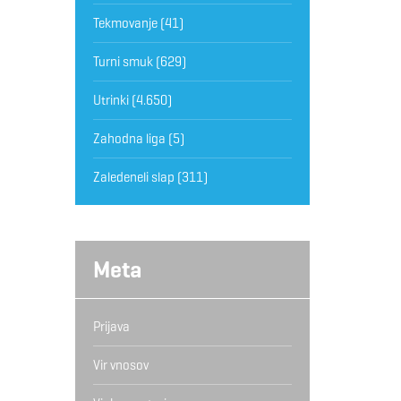
Tekmovanje
(41)
Turni smuk
(629)
Utrinki
(4.650)
Zahodna liga
(5)
Zaledeneli slap
(311)
Meta
Prijava
Vir vnosov