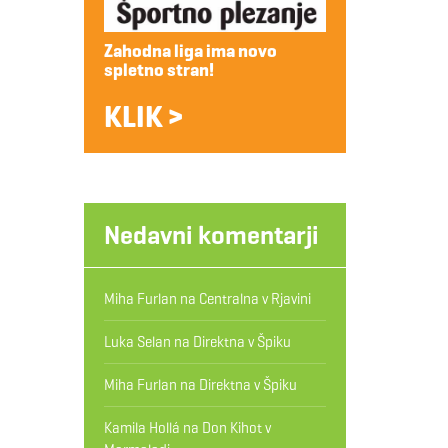
Zahodna liga ima novo
spletno stran!
KLIK >
Nedavni komentarji
Miha Furlan
na
Centralna v Rjavini
Luka Selan
na
Direktna v Špiku
Miha Furlan
na
Direktna v Špiku
Kamila Hollá
na
Don Kihot v