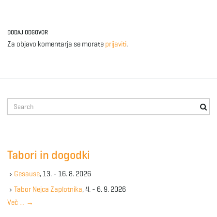
g
DODAJ ODGOVOR
Za objavo komentarja se morate
prijaviti
.
a
t
S
e
a
i
r
c
Tabori in dogodki
h
k
o
Gesause
, 13. - 16. 8. 2026
e
y
Tabor Nejca Zaplotnika
, 4. - 6. 9. 2026
w
Več …
→
o
n