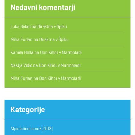
Nedavni komentarji
Luka Selan
na
Direktna v Špiku
Miha Furlan
na
Direktna v Špiku
Kamila Hollá
na
Don Kihot v Marmoladi
Nastja Vidic
na
Don Kihot v Marmoladi
Miha Furlan
na
Don Kihot v Marmoladi
Kategorije
Alpinistični smuk
(102)