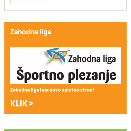
Zahodna liga
Zahodna liga ima novo spletno stran!
KLIK >