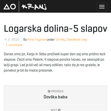
T
Logarska dolina-5 slapov
o
4. 2. 2010
By
Nina Faganel
under
Utrinki
,
Zaledeneli slap
1 comment
Danes smo jst, Katja in Seba preživeli super dan saj smo pridno lezli
g
slapove. Zlezli smo Palenk, 4 slapove potoka Ivovec, ter sestopili po
lažji grapi. Led je bil več ali manj odličen, tako da je res grabilo, le
ponekot je bil še malce pretanek.
g
PREVIOUS
Dovška baba
l
NEXT