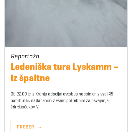
Ledeniška tura Lyskamm –
Iz špaltne
Ob 22.00 je iz Kranja odpeljal avtobus napolnjen z vsaj 45
nahrbtniki, natlačenimi z vsem potrebnim za osvajanje
štiritisočakov. V…
PREBERI
→