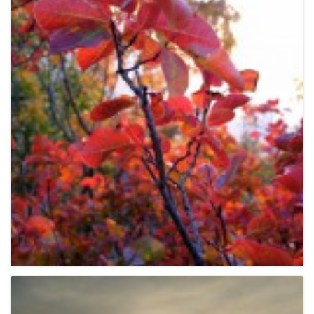
g
a
t
i
o
n