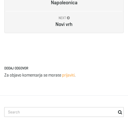
Napoleonica
NEXT
Novi vrh
DODAJ ODGOVOR
Za objavo komentarja se morate
prijaviti
.
S
e
a