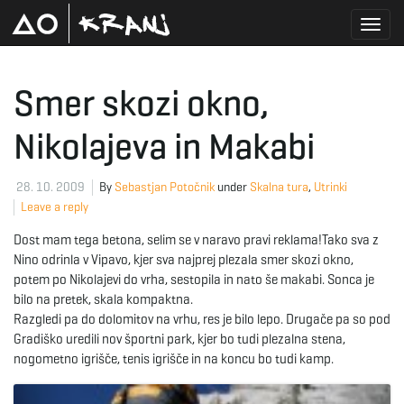
T
Smer skozi okno,
Nikolajeva in Makabi
o
28. 10. 2009
By
Sebastjan Potočnik
under
Skalna tura
,
Utrinki
Leave a reply
g
Dost mam tega betona, selim se v naravo pravi reklama!Tako sva z
Nino odrinla v Vipavo, kjer sva najprej plezala smer skozi okno,
potem po Nikolajevi do vrha, sestopila in nato še makabi. Sonca je
g
bilo na pretek, skala kompaktna.
Razgledi pa do dolomitov na vrhu, res je bilo lepo. Drugače pa so pod
Gradiško uredili nov športni park, kjer bo tudi plezalna stena,
nogometno igrišče, tenis igrišče in na koncu bo tudi kamp.
l