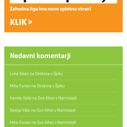
Zahodna liga ima novo spletno stran!
KLIK >
Nedavni komentarji
Luka Selan
na
Direktna v Špiku
Miha Furlan
na
Direktna v Špiku
Kamila Hollá
na
Don Kihot v Marmoladi
Nastja Vidic
na
Don Kihot v Marmoladi
Miha Furlan
na
Don Kihot v Marmoladi