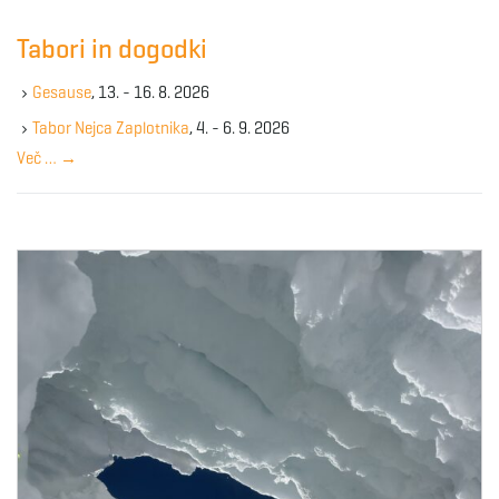
r
c
Tabori in dogodki
h
k
Gesause
, 13. - 16. 8. 2026
e
y
Tabor Nejca Zaplotnika
, 4. - 6. 9. 2026
w
Več …
→
o
r
d