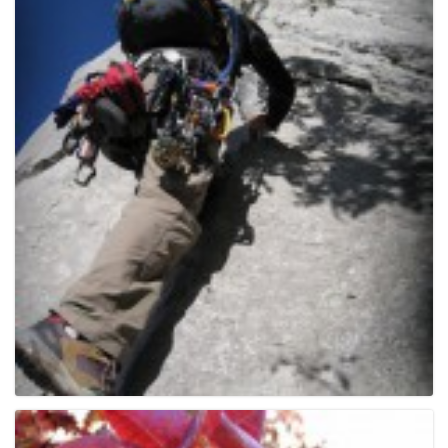
e
n
a
v
i