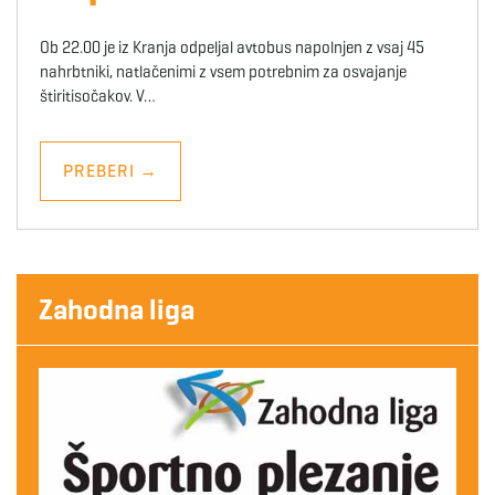
Ob 22.00 je iz Kranja odpeljal avtobus napolnjen z vsaj 45
nahrbtniki, natlačenimi z vsem potrebnim za osvajanje
štiritisočakov. V…
PREBERI
→
Zahodna liga