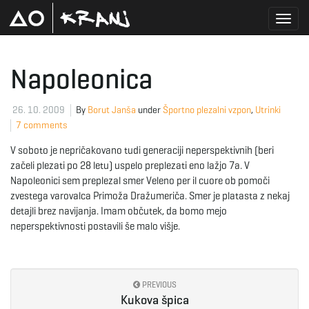
T
Napoleonica
o
26. 10. 2009
By
Borut Janša
under
Športno plezalni vzpon
,
Utrinki
7 comments
V soboto je nepričakovano tudi generaciji neperspektivnih (beri
g
začeli plezati po 28 letu) uspelo preplezati eno lažjo 7a. V
Napoleonici sem preplezal smer Veleno per il cuore ob pomoči
zvestega varovalca Primoža Dražumeriča. Smer je platasta z nekaj
detajli brez navijanja. Imam občutek, da bomo mejo
g
neperspektivnosti postavili še malo višje.
l
PREVIOUS
Kukova špica