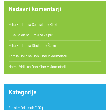
Nedavni komentarji
Miha Furlan
na
Centralna v Rjavini
Luka Selan
na
Direktna v Špiku
Miha Furlan
na
Direktna v Špiku
Kamila Hollá
na
Don Kihot v Marmoladi
Nastja Vidic
na
Don Kihot v Marmoladi
Kategorije
Alpinistični smuk
(102)