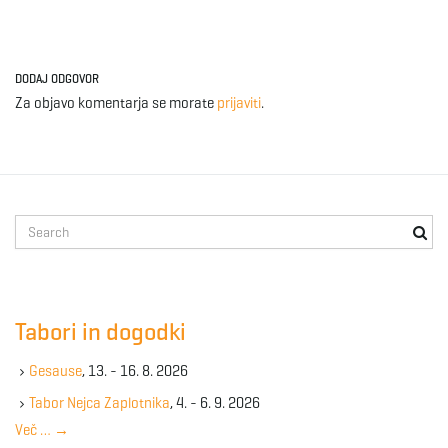
DODAJ ODGOVOR
Za objavo komentarja se morate
prijaviti
.
S
e
a
r
c
Tabori in dogodki
h
k
Gesause
, 13. - 16. 8. 2026
e
y
Tabor Nejca Zaplotnika
, 4. - 6. 9. 2026
w
Več …
→
o