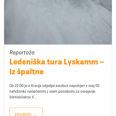
Ledeniška tura Lyskamm –
Iz špaltne
Ob 22.00 je iz Kranja odpeljal avtobus napolnjen z vsaj 45
nahrbtniki, natlačenimi z vsem potrebnim za osvajanje
štiritisočakov. V…
PREBERI
→