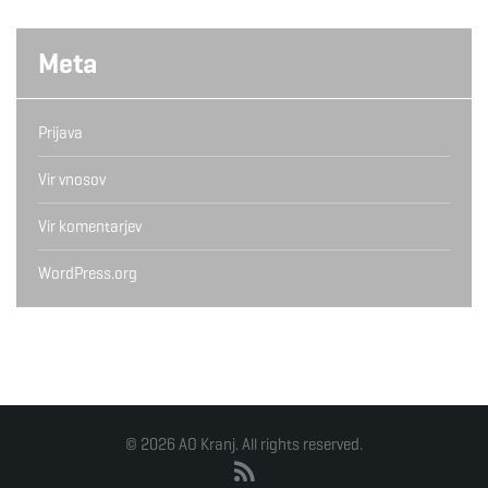
Meta
Prijava
Vir vnosov
Vir komentarjev
WordPress.org
© 2026 AO Kranj. All rights reserved.