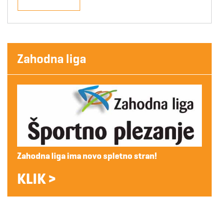
Zahodna liga
Zahodna liga ima novo spletno stran!
KLIK >