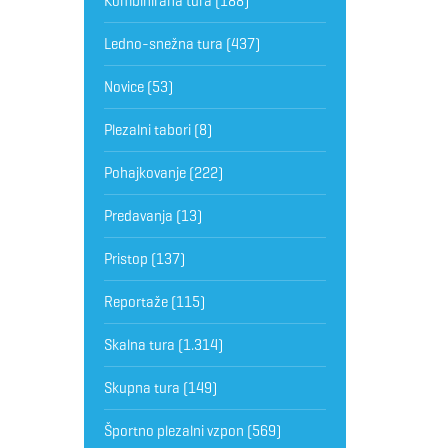
Kombinirana tura
(188)
Ledno-snežna tura
(437)
Novice
(53)
Plezalni tabori
(8)
Pohajkovanje
(222)
Predavanja
(13)
Pristop
(137)
Reportaže
(115)
Skalna tura
(1.314)
Skupna tura
(149)
Športno plezalni vzpon
(569)