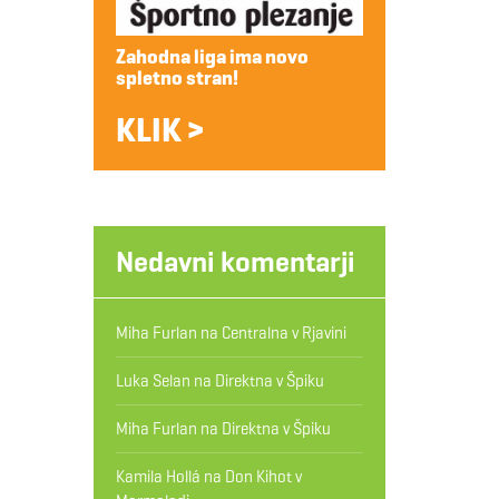
Zahodna liga ima novo
spletno stran!
KLIK >
Nedavni komentarji
Miha Furlan
na
Centralna v Rjavini
Luka Selan
na
Direktna v Špiku
Miha Furlan
na
Direktna v Špiku
Kamila Hollá
na
Don Kihot v