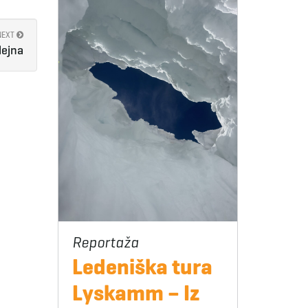
NEXT
lejna
Ledeniška tura
Lyskamm – Iz