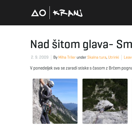
Nad šitom glava- Sm
2. 9. 2009
By
Miha Triler
under
Skalna tura
,
Utrinki
Leav
V ponedeljek sva se zaradi stiske s časom z Brčem pogna