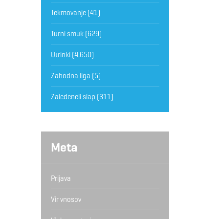
Tekmovanje
(41)
Turni smuk
(629)
Utrinki
(4.650)
Zahodna liga
(5)
Zaledeneli slap
(311)
Meta
Prijava
Vir vnosov