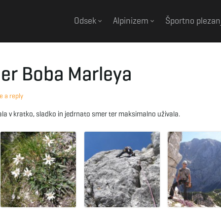
Odsek
Alpinizem
Športno plezan
er Boba Marleya
e a reply
la v kratko, sladko in jedrnato smer ter maksimalno uživala.