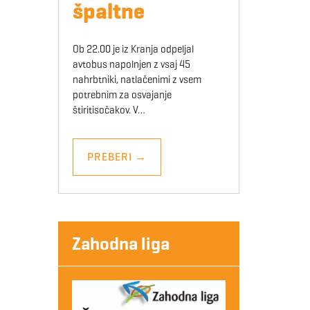
špaltne
Ob 22.00 je iz Kranja odpeljal
avtobus napolnjen z vsaj 45
nahrbtniki, natlačenimi z vsem
potrebnim za osvajanje
štiritisočakov. V…
PREBERI
→
Zahodna liga