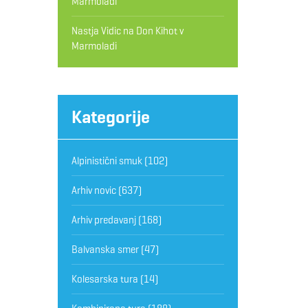
Marmoladi
Nastja Vidic
na
Don Kihot v
Marmoladi
Kategorije
Alpinistični smuk
(102)
Arhiv novic
(637)
Arhiv predavanj
(168)
Balvanska smer
(47)
Kolesarska tura
(14)