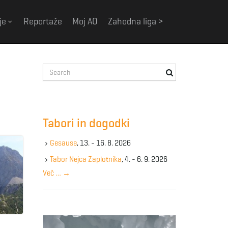
je
Reportaže
Moj AO
Zahodna liga >
S
e
a
r
c
Tabori in dogodki
h
k
Gesause
, 13. - 16. 8. 2026
e
y
Tabor Nejca Zaplotnika
, 4. - 6. 9. 2026
w
Več …
→
o
r
d