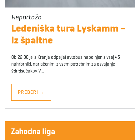
Ledeniška tura Lyskamm –
Iz špaltne
Ob 22.00 je iz Kranja odpeljal avtobus napolnjen z vsaj 45
nahrbtniki, natlačenimi z vsem potrebnim za osvajanje
štiritisočakov. V…
PREBERI
→
Zahodna liga