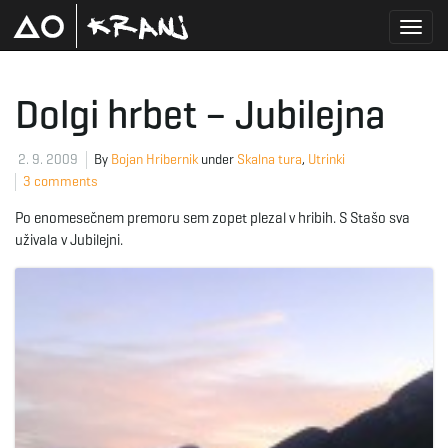
T
Dolgi hrbet – Jubilejna
o
2. 9. 2009
By
Bojan Hribernik
under
Skalna tura
,
Utrinki
3 comments
Po enomesečnem premoru sem zopet plezal v hribih. S Stašo sva
g
uživala v Jubilejni.
g
l