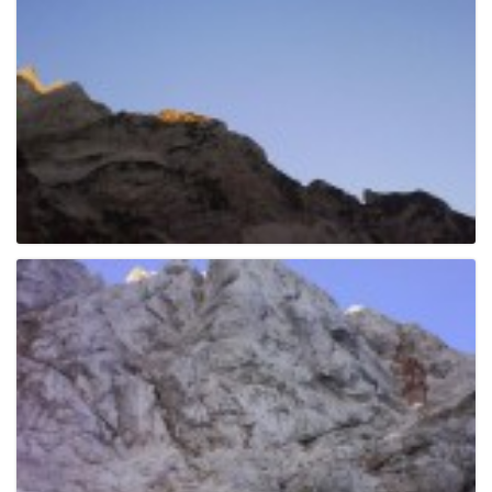
g
a
t
i
o
n