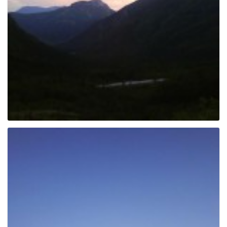
e
n
a
v
i