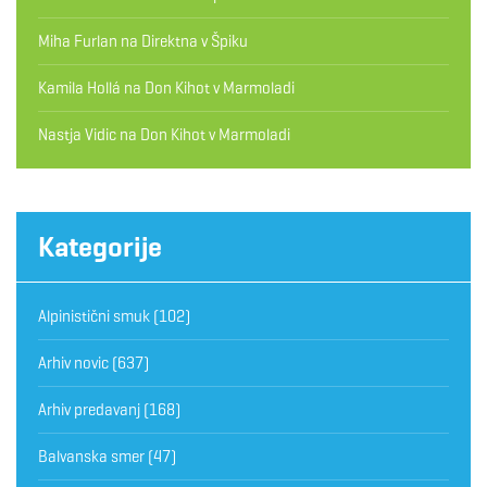
Miha Furlan
na
Direktna v Špiku
Kamila Hollá
na
Don Kihot v Marmoladi
Nastja Vidic
na
Don Kihot v Marmoladi
Kategorije
Alpinistični smuk
(102)
Arhiv novic
(637)
Arhiv predavanj
(168)
Balvanska smer
(47)