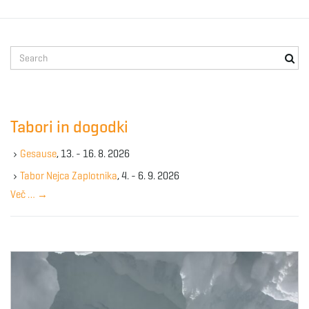
S
e
a
r
c
Tabori in dogodki
h
k
Gesause
, 13. - 16. 8. 2026
e
y
Tabor Nejca Zaplotnika
, 4. - 6. 9. 2026
w
Več …
→
o
r
d