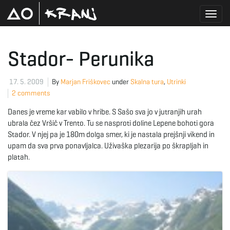
T
Stador- Perunika
o
17. 5. 2009
By
Marjan Friškovec
under
Skalna tura
,
Utrinki
2 comments
Danes je vreme kar vabilo v hribe. S Sašo sva jo v jutranjih urah
g
ubrala čez Vršič v Trento. Tu se nasproti doline Lepene bohoti gora
Stador. V njej pa je 180m dolga smer, ki je nastala prejšnji vikend in
upam da sva prva ponavljalca. Uživaška plezarija po škrapljah in
platah.
g
l