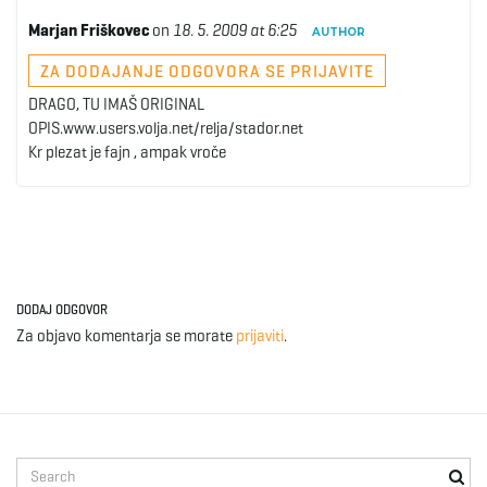
Marjan Friškovec
on
18. 5. 2009 at 6:25
AUTHOR
ZA DODAJANJE ODGOVORA SE PRIJAVITE
DRAGO, TU IMAŠ ORIGINAL
OPIS.www.users.volja.net/relja/stador.net
Kr plezat je fajn , ampak vroče
DODAJ ODGOVOR
Za objavo komentarja se morate
prijaviti
.
S