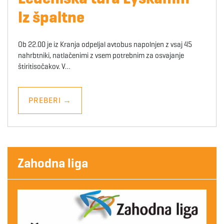
Iz špaltne
Ob 22.00 je iz Kranja odpeljal avtobus napolnjen z vsaj 45
nahrbtniki, natlačenimi z vsem potrebnim za osvajanje
štiritisočakov. V…
PREBERI
→
Zahodna liga