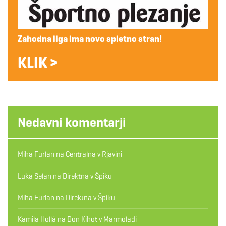
Zahodna liga ima novo spletno stran!
KLIK >
Nedavni komentarji
Miha Furlan
na
Centralna v Rjavini
Luka Selan
na
Direktna v Špiku
Miha Furlan
na
Direktna v Špiku
Kamila Hollá
na
Don Kihot v Marmoladi