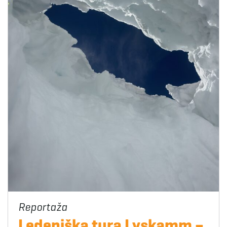
Ledeniška tura Lyskamm –