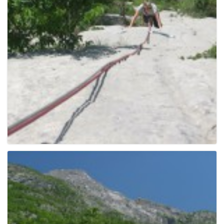
g
a
t
i
o
n