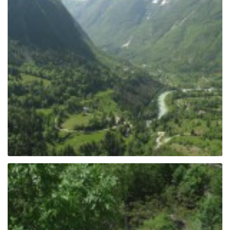
e
n
a
v
i