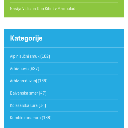
Nastja Vidic
na
Don Kihot v Marmoladi
Kategorije
Alpinistični smuk
(102)
Arhiv novic
(637)
Arhiv predavanj
(168)
Balvanska smer
(47)
Kolesarska tura
(14)
Kombinirana tura
(188)