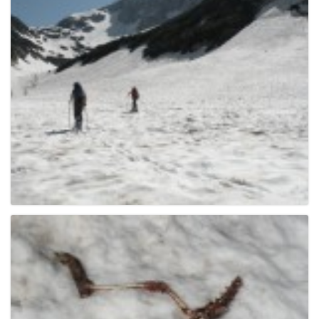
g
a
t
i
o
n