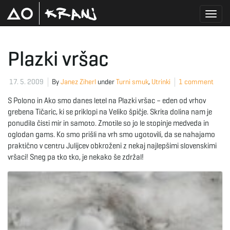
T
Plazki vršac
o
17. 5. 2009
By
Janez Ziherl
under
Turni smuk
,
Utrinki
1 comment
S Polono in Ako smo danes letel na Plazki vršac – eden od vrhov
grebena Tičaric, ki se priklopi na Veliko špičje. Skrita dolina nam je
g
ponudila čisti mir in samoto. Zmotile so jo le stopinje medveda in
oglodan gams. Ko smo prišli na vrh smo ugotovili, da se nahajamo
praktično v centru Julijcev obkroženi z nekaj najlepšimi slovenskimi
vršaci! Sneg pa tko tko, je nekako še zdržal!
g
l