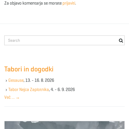
Za objavo komentarja se morate
prijaviti
.
S
e
a
r
c
Tabori in dogodki
h
k
Gesause
, 13. - 16. 8. 2026
e
y
Tabor Nejca Zaplotnika
, 4. - 6. 9. 2026
w
Več …
→
o
r
d