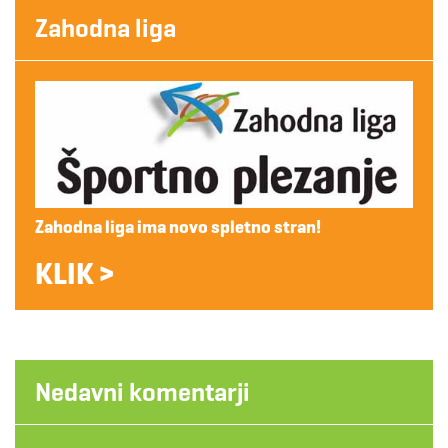
Zahodna liga
Zahodna liga ima novo spletno stran!
KLIK >
Nedavni komentarji