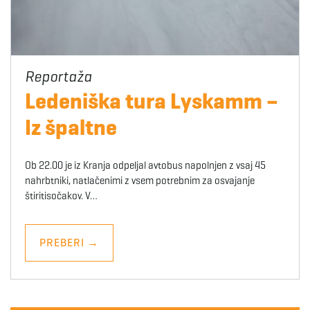
Ledeniška tura Lyskamm –
Iz špaltne
Ob 22.00 je iz Kranja odpeljal avtobus napolnjen z vsaj 45
nahrbtniki, natlačenimi z vsem potrebnim za osvajanje
štiritisočakov. V…
PREBERI
→