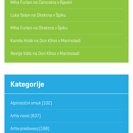
Miha Furlan
na
Centralna v Rjavini
Luka Selan
na
Direktna v Špiku
Miha Furlan
na
Direktna v Špiku
Kamila Hollá
na
Don Kihot v Marmoladi
Nastja Vidic
na
Don Kihot v Marmoladi
Kategorije
Alpinistični smuk
(102)
Arhiv novic
(637)
Arhiv predavanj
(168)