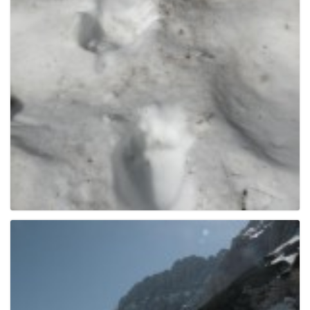
e
n
a
v
i