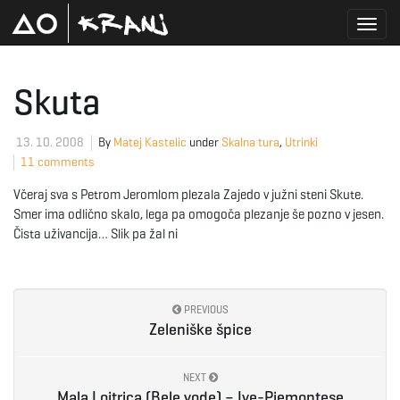
T
Skuta
o
13. 10. 2008
By
Matej Kastelic
under
Skalna tura
,
Utrinki
11 comments
Včeraj sva s Petrom Jeromlom plezala Zajedo v južni steni Skute.
g
Smer ima odlično skalo, lega pa omogoča plezanje še pozno v jesen.
Čista uživancija… Slik pa žal ni
g
PREVIOUS
Zeleniške špice
l
NEXT
Mala Lojtrica (Bele vode) – Ive-Piemontese