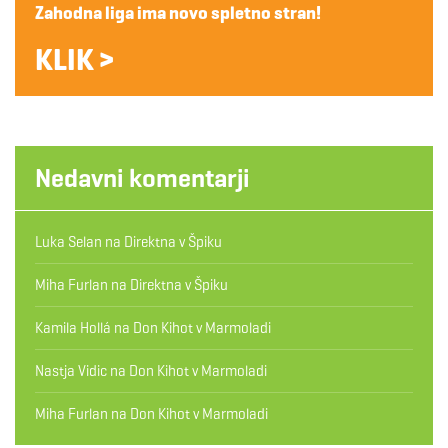
Zahodna liga ima novo spletno stran!
KLIK >
Nedavni komentarji
Luka Selan
na
Direktna v Špiku
Miha Furlan
na
Direktna v Špiku
Kamila Hollá
na
Don Kihot v Marmoladi
Nastja Vidic
na
Don Kihot v Marmoladi
Miha Furlan
na
Don Kihot v Marmoladi