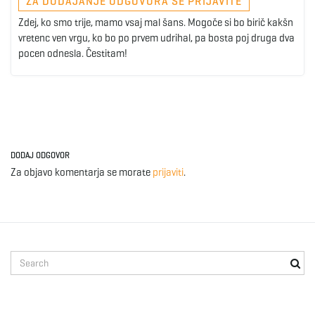
ZA DODAJANJE ODGOVORA SE PRIJAVITE
Zdej, ko smo trije, mamo vsaj mal šans. Mogoče si bo birič kakšn
vretenc ven vrgu, ko bo po prvem udrihal, pa bosta poj druga dva
pocen odnesla. Čestitam!
DODAJ ODGOVOR
Za objavo komentarja se morate
prijaviti
.
S
e
a
r