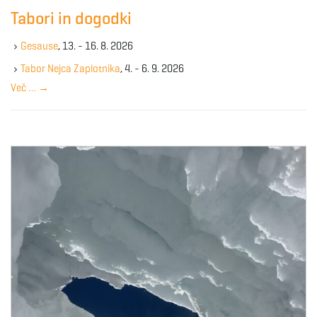
c
Tabori in dogodki
h
k
Gesause
, 13. - 16. 8. 2026
e
y
Tabor Nejca Zaplotnika
, 4. - 6. 9. 2026
w
Več …
→
o
r
d