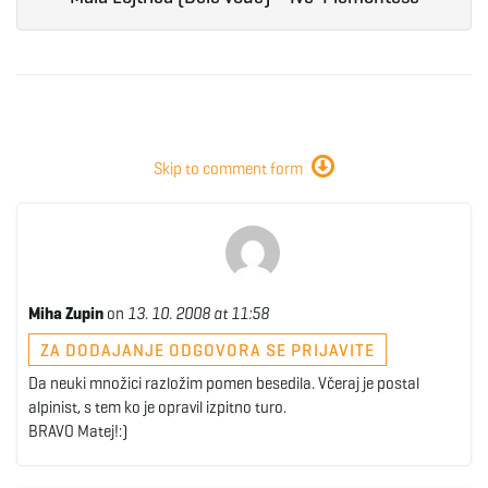
e
n
Skip to comment form
a
Miha Zupin
on
13. 10. 2008 at 11:58
v
ZA DODAJANJE ODGOVORA SE PRIJAVITE
Da neuki množici razložim pomen besedila. Včeraj je postal
alpinist, s tem ko je opravil izpitno turo.
i
BRAVO Matej!:)