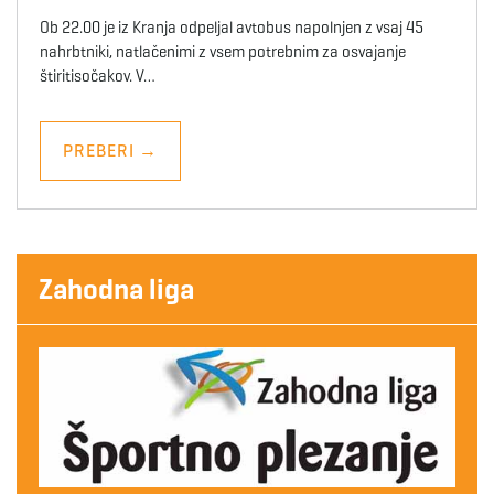
Ob 22.00 je iz Kranja odpeljal avtobus napolnjen z vsaj 45
nahrbtniki, natlačenimi z vsem potrebnim za osvajanje
štiritisočakov. V…
PREBERI
→
Zahodna liga