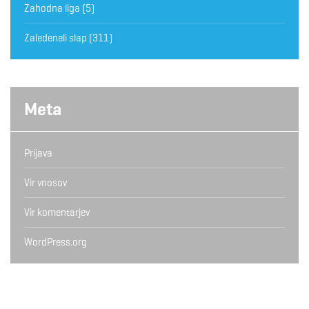
Zahodna liga
(5)
Zaledeneli slap
(311)
Meta
Prijava
Vir vnosov
Vir komentarjev
WordPress.org