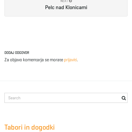
NEXT
Pelc nad Klonicami
DODAJ ODGOVOR
Za objavo komentarja se morate
prijaviti
.
S
e
a
r
c
Tabori in dogodki
h