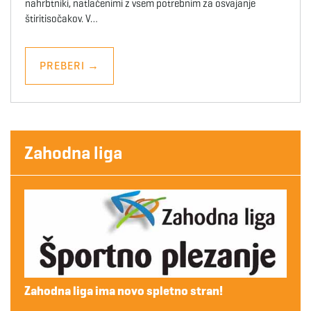
nahrbtniki, natlačenimi z vsem potrebnim za osvajanje
štiritisočakov. V…
PREBERI
→
Zahodna liga
Zahodna liga ima novo spletno stran!