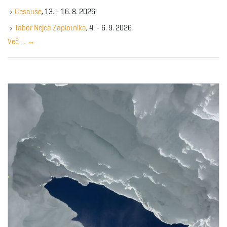
k
Gesause
, 13. - 16. 8. 2026
e
y
Tabor Nejca Zaplotnika
, 4. - 6. 9. 2026
w
Več …
→
o
r
d