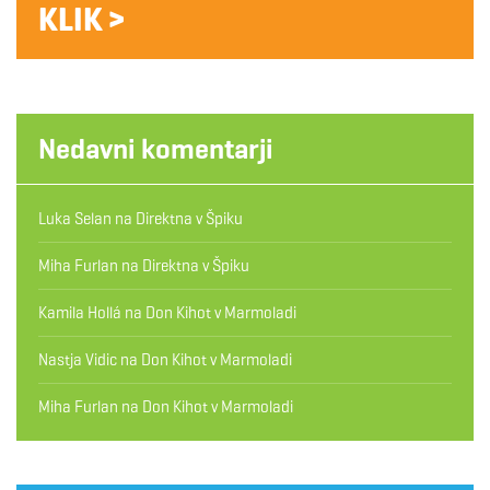
KLIK >
Nedavni komentarji
Luka Selan
na
Direktna v Špiku
Miha Furlan
na
Direktna v Špiku
Kamila Hollá
na
Don Kihot v Marmoladi
Nastja Vidic
na
Don Kihot v Marmoladi
Miha Furlan
na
Don Kihot v Marmoladi