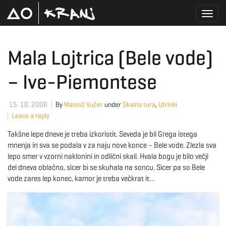
T
Mala Lojtrica (Bele vode)
– Ive-Piemontese
o
15. 10. 2008
By
Matevž Vučer
under
Skalna tura
,
Utrinki
Leave a reply
g
Takšne lepe dneve je treba izkoristit. Seveda je bil Grega istega
mnenja in sva se podala v za naju nove konce – Bele vode. Zlezla sva
lepo smer v vzorni naklonini in odlični skali. Hvala bogu je bilo večji
g
del dneva oblačno, sicer bi se skuhala na soncu. Sicer pa so Bele
vode zares lep konec, kamor je treba večkrat it…
l