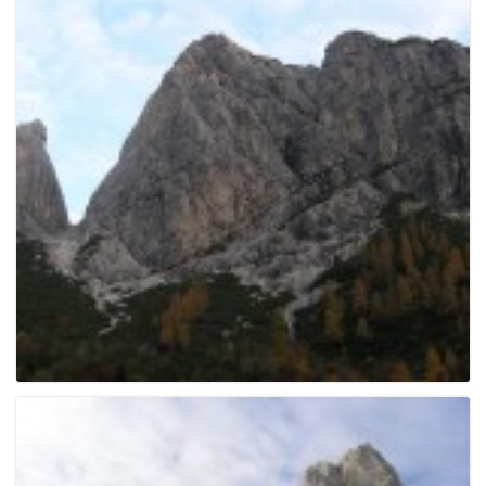
e
n
a
v
i