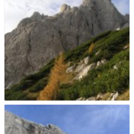
g
a
t
i
o
n