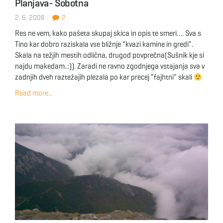
Planjava- Sobotna
2. 6. 2008
2
Res ne vem, kako pašeta skupaj skica in opis te smeri…. Sva s
Tino kar dobro raziskala vse bližnje “kvazi kamine in gredi”.
Skala na težjih mestih odlična, drugod povprečna(Sušnik kje si
najdu makedam..:)). Zaradi ne ravno zgodnjega vstajanja sva v
zadnjih dveh raztežajih plezala po kar precej “fajhtni” skali
Read more...