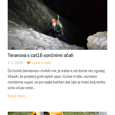
Teranova s cat16 sončnimi očali
6. 1. 2020
Leave a reply
Če hočeš dandanes v hribih mir, je treba it od doma res zgodaj.
Včasih, še predenj greš sploh spat. Gužve ni bilo, razmere
načeloma super, se pa najde kakšen del, kjer je malo bolj tenko,
ozko ali pa votlo…
Read more...