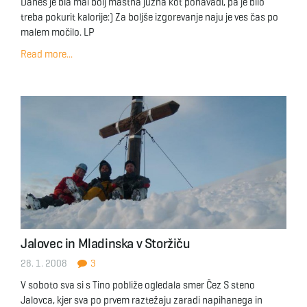
Danes je bla mal bolj mastna južna kot ponavadi, pa je bilo
treba pokurit kalorije:) Za boljše izgorevanje naju je ves čas po
malem močilo. LP
Read more...
Jalovec in Mladinska v Storžiču
28. 1. 2008
3
V soboto sva si s Tino pobliže ogledala smer Čez S steno
Jalovca, kjer sva po prvem raztežaju zaradi napihanega in