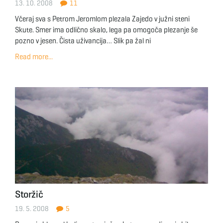
13. 10. 2008
11
g
Včeraj sva s Petrom Jeromlom plezala Zajedo v južni steni
Skute. Smer ima odlično skalo, lega pa omogoča plezanje še
pozno v jesen. Čista uživancija… Slik pa žal ni
a
Read more...
t
i
o
Storžič
19. 5. 2008
5
n