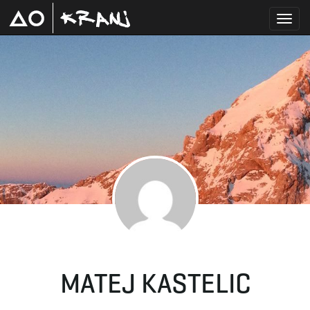
T
o
g
g
MATEJ KASTELIC
l