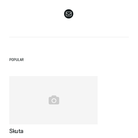
e
n
POPULAR
a
v
i
Skuta