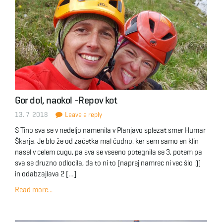
Gor dol, naokol -Repov kot
13. 7. 2018
Leave a reply
S Tino sva se v nedeljo namenila v Planjavo splezat smer Humar
Škarja, Je blo že od začetka mal čudno, ker sem samo en klin
nasel v celem cugu, pa sva se vseeno potegnila se 3, potem pa
sva se druzno odlocila, da to ni to (naprej namrec ni vec šlo :))
in odabzajlava 2 […]
Read more...