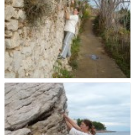
e
n
a
v
i