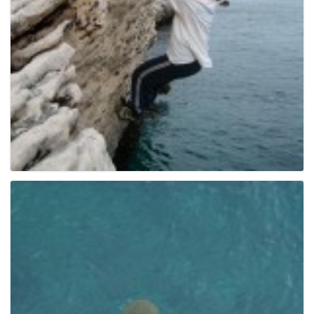
g
a
t
i
o
n