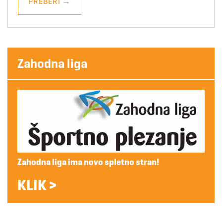
PREBERI
→
Zahodna liga
Zahodna liga ima novo spletno stran!
KLIK >