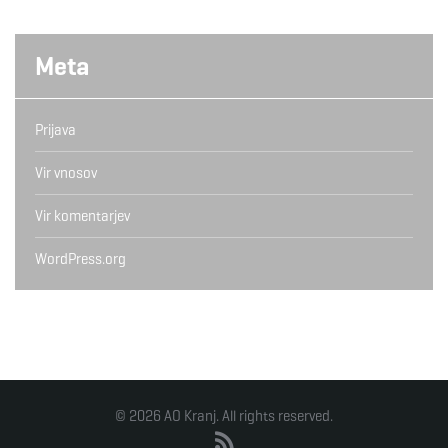
Meta
Prijava
Vir vnosov
Vir komentarjev
WordPress.org
© 2026 AO Kranj. All rights reserved.