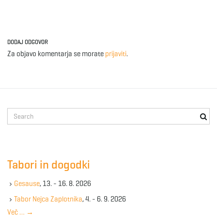
DODAJ ODGOVOR
Za objavo komentarja se morate
prijaviti
.
S
e
a
r
c
Tabori in dogodki
h
k
Gesause
, 13. - 16. 8. 2026
e
y
Tabor Nejca Zaplotnika
, 4. - 6. 9. 2026
w
Več …
→