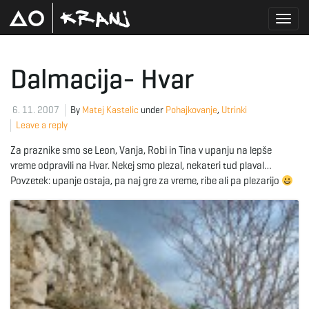
T
Dalmacija- Hvar
o
6. 11. 2007
By
Matej Kastelic
under
Pohajkovanje
,
Utrinki
Leave a reply
Za praznike smo se Leon, Vanja, Robi in Tina v upanju na lepše
g
vreme odpravili na Hvar. Nekej smo plezal, nekateri tud plaval…
Povzetek: upanje ostaja, pa naj gre za vreme, ribe ali pa plezarijo
g
l