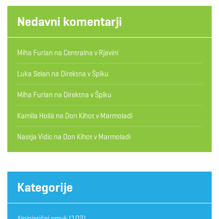
Nedavni komentarji
Miha Furlan
na
Centralna v Rjavini
Luka Selan
na
Direktna v Špiku
Miha Furlan
na
Direktna v Špiku
Kamila Hollá
na
Don Kihot v Marmoladi
Nastja Vidic
na
Don Kihot v Marmoladi
Kategorije
Alpinistični smuk
(102)