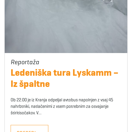
Ledeniška tura Lyskamm –
Iz špaltne
Ob 22.00 je iz Kranja odpeljal avtobus napolnjen z vsaj 45
nahrbtniki, natlačenimi z vsem potrebnim za osvajanje
štiritisočakov. V…