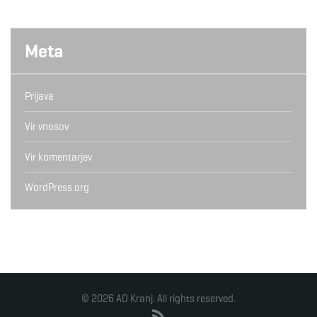
Meta
Prijava
Vir vnosov
Vir komentarjev
WordPress.org
© 2026 AO Kranj. All rights reserved.