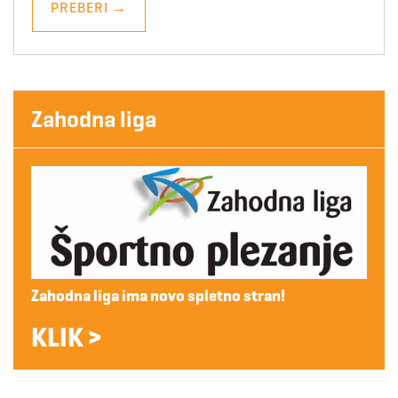
PREBERI
→
Zahodna liga
Zahodna liga ima novo spletno stran!
KLIK >