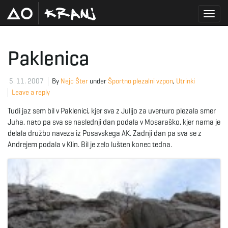
T
Paklenica
o
5. 11. 2007
By
Nejc Šter
under
Športno plezalni vzpon
,
Utrinki
Leave a reply
Tudi jaz sem bil v Paklenici, kjer sva z Julijo za uverturo plezala smer
g
Juha, nato pa sva se naslednji dan podala v Mosaraško, kjer nama je
delala družbo naveza iz Posavskega AK. Zadnji dan pa sva se z
Andrejem podala v Klin. Bil je zelo lušten konec tedna.
g
l