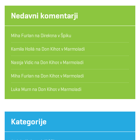
Nedavni komentarji
Miha Furlan
na
Direktna v Špiku
Kamila Hollá
na
Don Kihot v Marmoladi
Nastja Vidic
na
Don Kihot v Marmoladi
Miha Furlan
na
Don Kihot v Marmoladi
Luka Murn
na
Don Kihot v Marmoladi
Kategorije