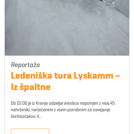
Ledeniška tura Lyskamm –
Iz špaltne
Ob 22.00 je iz Kranja odpeljal avtobus napolnjen z vsaj 45
nahrbtniki, natlačenimi z vsem potrebnim za osvajanje
štiritisočakov. V…