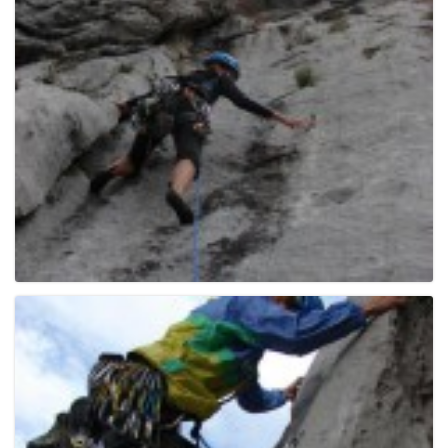
e
n
a
v
i