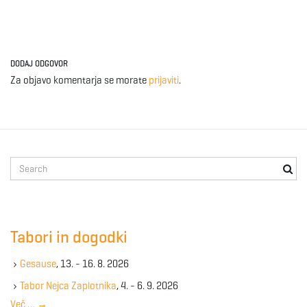
DODAJ ODGOVOR
Za objavo komentarja se morate
prijaviti
.
S
e
a
r
c
Tabori in dogodki
h
k
Gesause
, 13. - 16. 8. 2026
e
y
Tabor Nejca Zaplotnika
, 4. - 6. 9. 2026
w
Več …
→