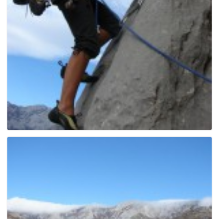
g
a
t
i
o
n