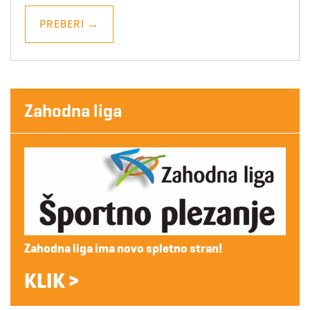
PREBERI
→
Zahodna liga
Zahodna liga ima novo spletno stran!
KLIK >