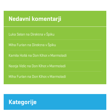
Nedavni komentarji
Luka Selan
na
Direktna v Špiku
Miha Furlan
na
Direktna v Špiku
Kamila Hollá
na
Don Kihot v Marmoladi
Nastja Vidic
na
Don Kihot v Marmoladi
Miha Furlan
na
Don Kihot v Marmoladi
Kategorije