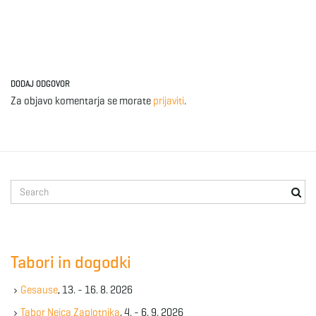
DODAJ ODGOVOR
Za objavo komentarja se morate
prijaviti
.
S
e
a
r
c
Tabori in dogodki
h
k
Gesause
, 13. - 16. 8. 2026
e
y
Tabor Nejca Zaplotnika
, 4. - 6. 9. 2026