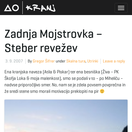
T
Zadnja Mojstrovka –
Steber revežev
o
3. 9. 2007
By
Gregor Šifrer
under
Skalna tura
,
Utrinki
Leave a reply
g
Ena kranjska naveza (Atila & Piskar) ter ena besniška (Živa – PK
Škofja Loka & moja malenkost), smo se podali v to – po Miheliču –
nadvse priporočljivo smer. No, nam se je zdela povsem povprečna in
že sredi stene smo morali motivacijo preklopiti na pir
g
l