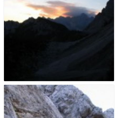
e
n
a
v
i