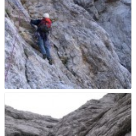
g
a
t
i
o
n