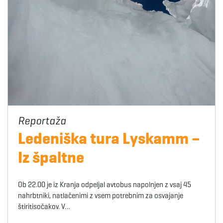
Ledeniška tura Lyskamm –
Iz špaltne
Ob 22.00 je iz Kranja odpeljal avtobus napolnjen z vsaj 45
nahrbtniki, natlačenimi z vsem potrebnim za osvajanje
štiritisočakov. V…