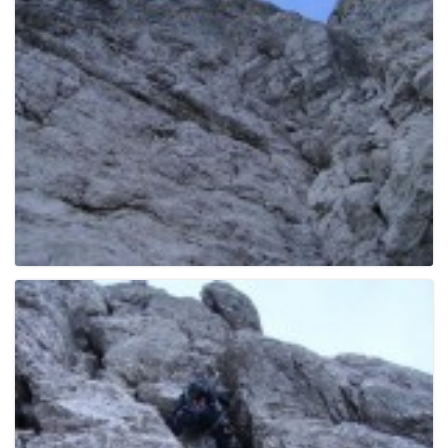
g
a
t
i
o
n