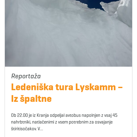
Ledeniška tura Lyskamm –
Iz špaltne
Ob 22.00 je iz Kranja odpeljal avtobus napolnjen z vsaj 45
nahrbtniki, natlačenimi z vsem potrebnim za osvajanje
štiritisočakov. V…