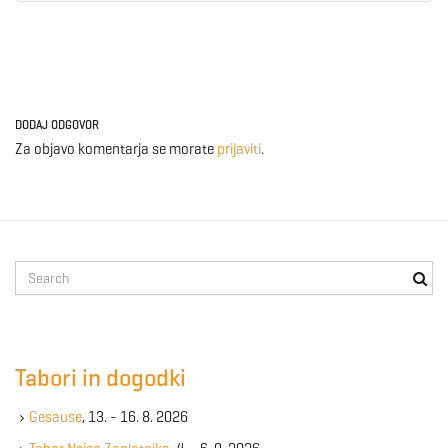
DODAJ ODGOVOR
Za objavo komentarja se morate
prijaviti
.
S
e
a
r
c
Tabori in dogodki
h
k
Gesause
, 13. - 16. 8. 2026
e
y