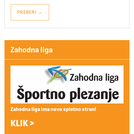
PREBERI
→
Zahodna liga
Zahodna liga ima novo spletno stran!
KLIK >