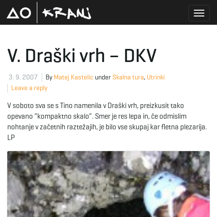
T
V. Draški vrh – DKV
o
3. 9. 2007
By
Matej Kastelic
under
Skalna tura
,
Utrinki
Leave a reply
V soboto sva se s Tino namenila v Draški vrh, preizkusit tako
g
opevano “kompaktno skalo”. Smer je res lepa in, če odmislim
nohtanje v začetnih raztežajih, je bilo vse skupaj kar fletna plezarija.
LP
g
l