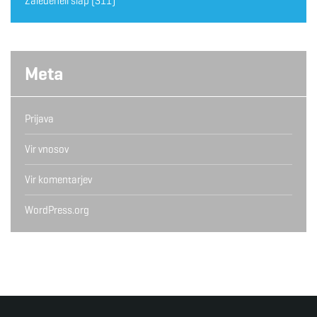
Zaledeneli slap
(311)
Meta
Prijava
Vir vnosov
Vir komentarjev
WordPress.org