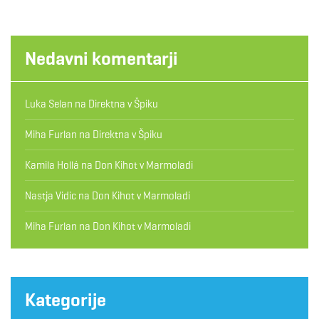
Nedavni komentarji
Luka Selan
na
Direktna v Špiku
Miha Furlan
na
Direktna v Špiku
Kamila Hollá
na
Don Kihot v Marmoladi
Nastja Vidic
na
Don Kihot v Marmoladi
Miha Furlan
na
Don Kihot v Marmoladi
Kategorije