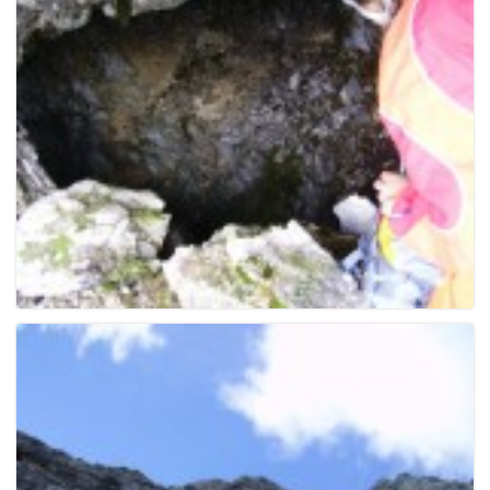
e
n
a
v
i