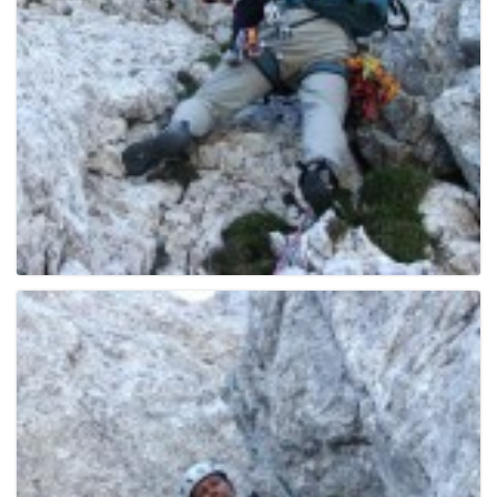
g
a
t
i
o
n