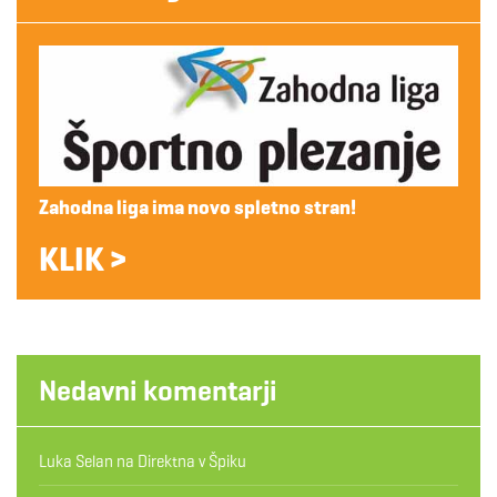
Zahodna liga ima novo spletno stran!
KLIK >
Nedavni komentarji
Luka Selan
na
Direktna v Špiku