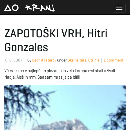
T
ZAPOTOŠKI VRH, Hitri
Gonzales
o
6. 8. 2007
By
Leon Kosterov
under
Skalna tura
,
Utrinki
1 comment
g
Včeraj smo v najlepšem plezanju in zelo kompaktni skali uživali
Nadja, Aleš in mm. Saaaam mraz je pa bil!!!
g
l