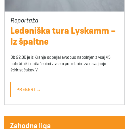
Ledeniška tura Lyskamm –
Iz špaltne
Ob 22.00 je iz Kranja odpeljal avtobus napolnjen z vsaj 45
nahrbtniki, natlačenimi z vsem potrebnim za osvajanje
štiritisočakov. V…
PREBERI
→
Zahodna liga