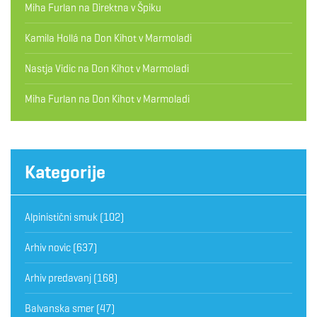
Miha Furlan
na
Direktna v Špiku
Kamila Hollá
na
Don Kihot v Marmoladi
Nastja Vidic
na
Don Kihot v Marmoladi
Miha Furlan
na
Don Kihot v Marmoladi
Kategorije
Alpinistični smuk
(102)
Arhiv novic
(637)
Arhiv predavanj
(168)
Balvanska smer
(47)