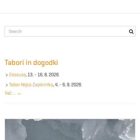
S
e
a
r
c
Tabori in dogodki
h
k
Gesause
, 13. - 16. 8. 2026
e
y
Tabor Nejca Zaplotnika
, 4. - 6. 9. 2026
w
Več …
→
o
r
d