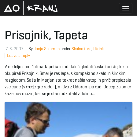
T
Prisojnik, Tapeta
o
7. 8. 2007
By
Janja Solomun
under
Skalna tura
,
Utrinki
Leave a reply
V nedeljo smo “bli na Tapeti« in od daleč gledali češke turiste, ki so
g
okupirali Prisojnik. Smer je res lepa, s kompaktno skalo in širokim
razgledom. Saša in Marjan sta tokrat našla vstop in prvič preplezala
vse cuge (v tretje gre rado :), midva z Udotom pa tud. Odcep za smer
kaže nov možic, ker se je stari odkotalil v dolino…
g
l