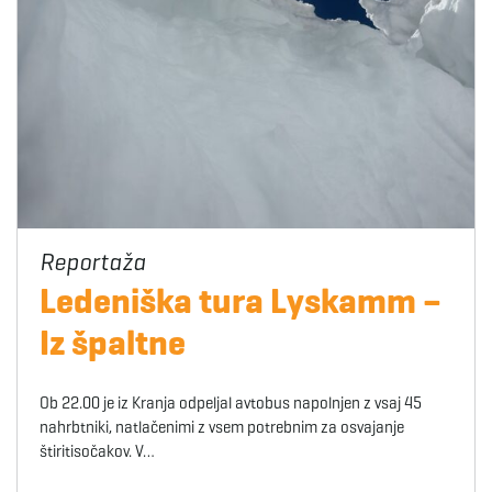
Ledeniška tura Lyskamm –
Iz špaltne
Ob 22.00 je iz Kranja odpeljal avtobus napolnjen z vsaj 45
nahrbtniki, natlačenimi z vsem potrebnim za osvajanje
štiritisočakov. V…