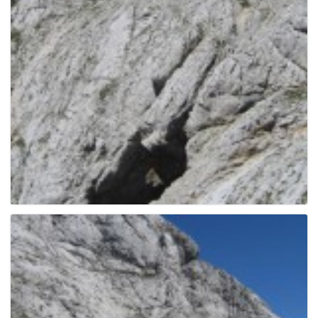
g
a
t
i
o
n