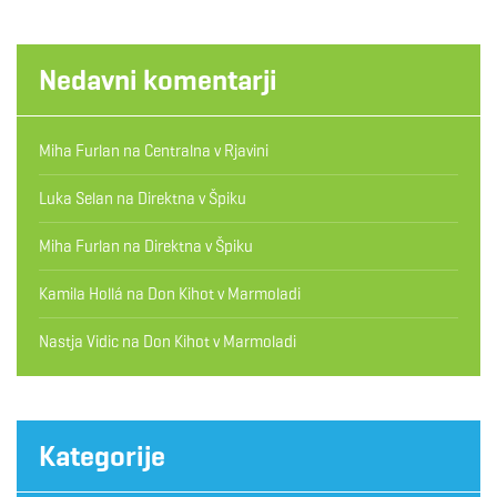
Nedavni komentarji
Miha Furlan
na
Centralna v Rjavini
Luka Selan
na
Direktna v Špiku
Miha Furlan
na
Direktna v Špiku
Kamila Hollá
na
Don Kihot v Marmoladi
Nastja Vidic
na
Don Kihot v Marmoladi
Kategorije