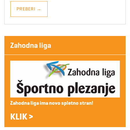
PREBERI
→
Zahodna liga
Zahodna liga ima novo spletno stran!
KLIK >