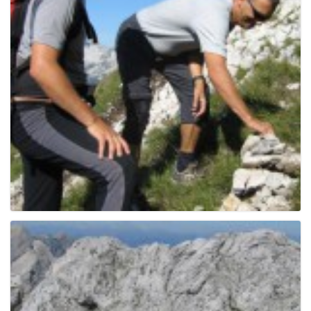
e
n
a
v
i