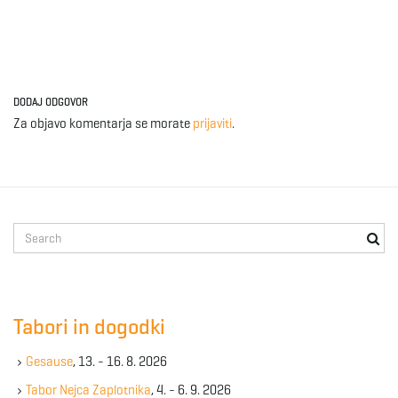
DODAJ ODGOVOR
Za objavo komentarja se morate
prijaviti
.
S
e
a
r
c
Tabori in dogodki
h
k
Gesause
, 13. - 16. 8. 2026
e
y
Tabor Nejca Zaplotnika
, 4. - 6. 9. 2026