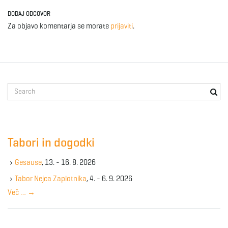
DODAJ ODGOVOR
Za objavo komentarja se morate
prijaviti
.
S
e
a
r
c
Tabori in dogodki
h
k
Gesause
, 13. - 16. 8. 2026
e
y
Tabor Nejca Zaplotnika
, 4. - 6. 9. 2026
w
Več …
→
o
r
d