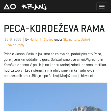
T
PECA-KORDEŽEVA RAMA
o
18. 6. 2006
By
Marjan Friškovec
under
Skalna tura
,
Utrinki
Leave a reply
Prinčič, Jasna, Saša in jaz smo se za dva dni podali plezat v Peco,
g
gorenjcem kar oddaljeno goro. Splezali smo dve smeri;Vigredno in
Koroško z oceno V, pa jih je na koncu Andrej zabelil, da smo imeli kar
hud izstop VI. Lepa stena, ki ima obilo smeri in kar vabi lovce
nenavrtanih smeri.Bilo je lepo še kralj Matjaž nas je bil vesel.
g
l