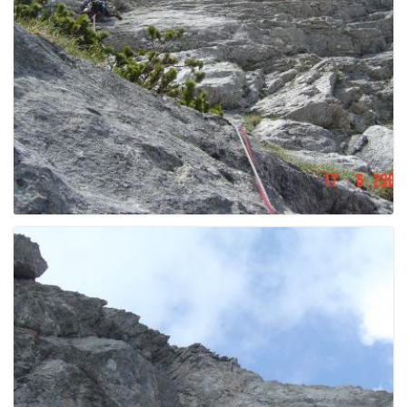
g
a
t
i
o
n