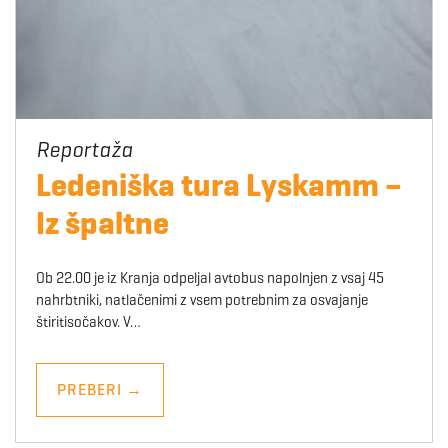
Ledeniška tura Lyskamm –
Iz špaltne
Ob 22.00 je iz Kranja odpeljal avtobus napolnjen z vsaj 45
nahrbtniki, natlačenimi z vsem potrebnim za osvajanje
štiritisočakov. V…
PREBERI
→