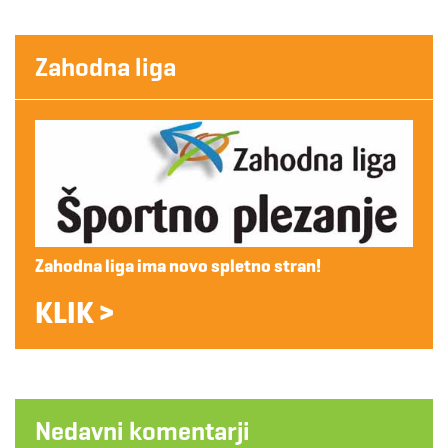
Zahodna liga
Zahodna liga ima novo spletno stran!
KLIK >
Nedavni komentarji