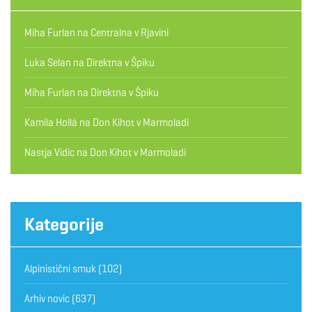
Miha Furlan
na
Centralna v Rjavini
Luka Selan
na
Direktna v Špiku
Miha Furlan
na
Direktna v Špiku
Kamila Hollá
na
Don Kihot v Marmoladi
Nastja Vidic
na
Don Kihot v Marmoladi
Kategorije
Alpinistični smuk
(102)
Arhiv novic
(637)