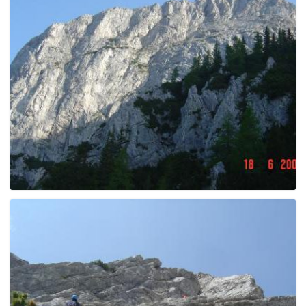
e
n
a
v
i