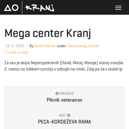
T
Mega center Kranj
o
18. 6. 2006
By
David Vidmar
under
Tekmovanje
,
Utrinki
Leave a reply
Za vas je ekipa Neperspektivnih (David, Matej, Mateja) včeraj osvojila
g
2. mesto na Velikem turnirju v odbojki na mivki. Zdej pa še v skale! lp
g
PREVIOUS
Piknik veteranov
l
NEXT
PECA-KORDEŽEVA RAMA