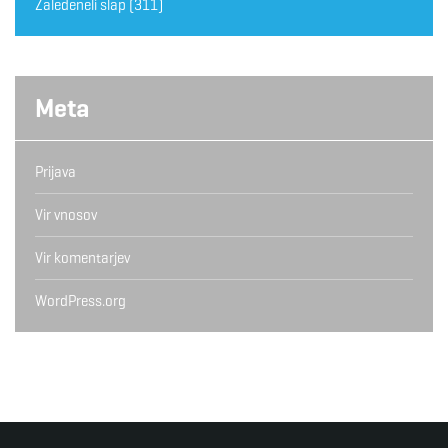
Zaledeneli slap
(311)
Meta
Prijava
Vir vnosov
Vir komentarjev
WordPress.org