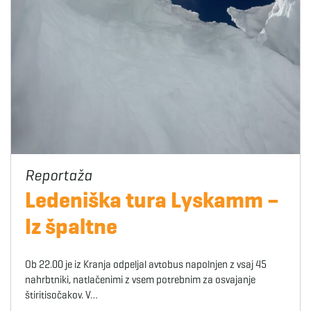
Ledeniška tura Lyskamm –
Iz špaltne
Ob 22.00 je iz Kranja odpeljal avtobus napolnjen z vsaj 45
nahrbtniki, natlačenimi z vsem potrebnim za osvajanje
štiritisočakov. V…