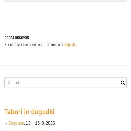
e
n
DODAJ ODGOVOR
Za objavo komentarja se morate
prijaviti
.
a
S
v
e
a
r
c
Tabori in dogodki
i
h
k
Gesause
, 13. - 16. 8. 2026
e