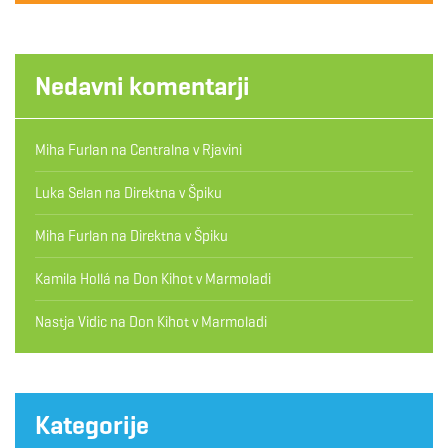
Nedavni komentarji
Miha Furlan
na
Centralna v Rjavini
Luka Selan
na
Direktna v Špiku
Miha Furlan
na
Direktna v Špiku
Kamila Hollá
na
Don Kihot v Marmoladi
Nastja Vidic
na
Don Kihot v Marmoladi
Kategorije