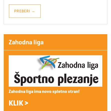
PREBERI
→
Zahodna liga
Zahodna liga ima novo spletno stran!
KLIK >