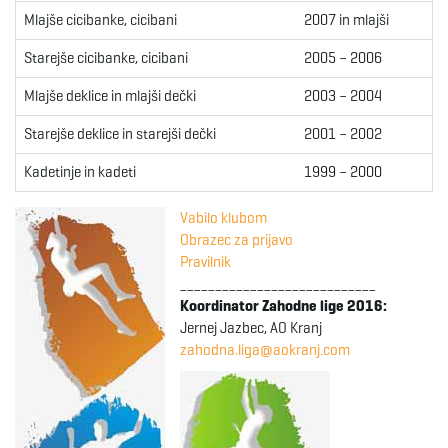
g
Mlajše cicibanke, cicibani
2007 in mlajši
Starejše cicibanke, cicibani
2005 – 2006
Mlajše deklice in mlajši dečki
2003 – 2004
a
Starejše deklice in starejši dečki
2001 – 2002
Kadetinje in kadeti
1999 – 2000
t
Vabilo klubom
Obrazec za prijavo
Pravilnik
i
____________________________
Koordinator Zahodne lige 2016:
Jernej Jazbec, AO Kranj
zahodna.liga@aokranj.com
o
n