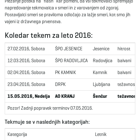
Plezanje poteka na “flash” kar pomeni, da vsi tekmovalci spremljajo
napredovanje tekmovalca v smeri in z varovanjem od zgoraj.
e
Postavljalci smeri se praviloma odločajo za lažje smeri, kot smo jih
vajeni iz državnega prvenstva.
Koledar tekem za leto 2016:
n
27.02.2016, Sobota
ŠPO JESENICE
Jesenice
hitrost
12.03.2016, Sobota
ŠPO RADOVLJICA
Radovljica
balvani
a
02.04.2016, Sobota
PK KAMNIK
Kamnik
balvani
23.04.2016, Sobota
DRPK
Ljubljana
težavnost
v
15.05.2016, Nedelja
AO KRANJ
Šenčur
težavnost
Pozor! Zadnji popravek terminov 07.05.2016.
i
Tekmuje se v naslednjih kategorijah:
Kategorija
Letnik