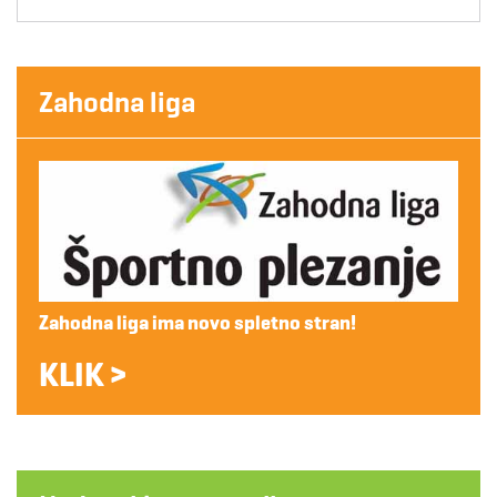
Zahodna liga
Zahodna liga ima novo spletno stran!
KLIK >