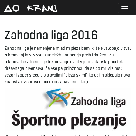
T
Zahodna liga 2016
o
Zahodna liga je namenjena mladim plezalcem, ki šele vstopajo v svet
tekmovanj in si s svojo udeležbo naberejo prvih izkušenj. Za
tekmovalce z licenco je tekmovanje uvod v pomladanski pričetek
državnega prvenstva. Za vse pa priložnost, da se po mrtvi zimski
g
sezoni zopet srečujejo s svojimi “plezalskimi” kolegi in sklepajo nova
znanstva, v sproščujočem in zabavnem okolju.
g
l