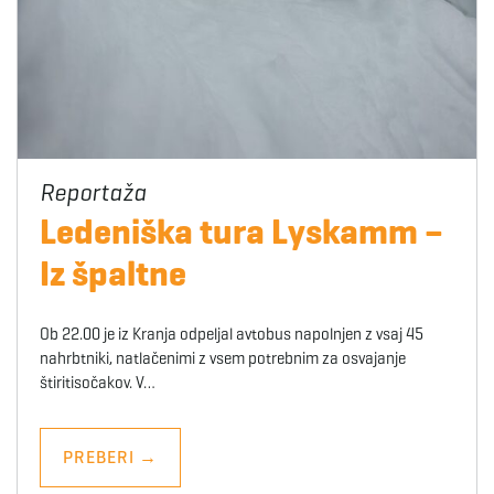
Ledeniška tura Lyskamm –
Iz špaltne
Ob 22.00 je iz Kranja odpeljal avtobus napolnjen z vsaj 45
nahrbtniki, natlačenimi z vsem potrebnim za osvajanje
štiritisočakov. V…
PREBERI
→