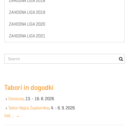
ZAHODNA LIGA 2018
ZAHODNA LIGA 2019
ZAHODNA LIGA 2020
ZAHODNA LIGA 2021
S
e
a
r
c
Tabori in dogodki
h
k
Gesause
, 13. - 16. 8. 2026
e
y
Tabor Nejca Zaplotnika
, 4. - 6. 9. 2026
w
Več …
→
o
r