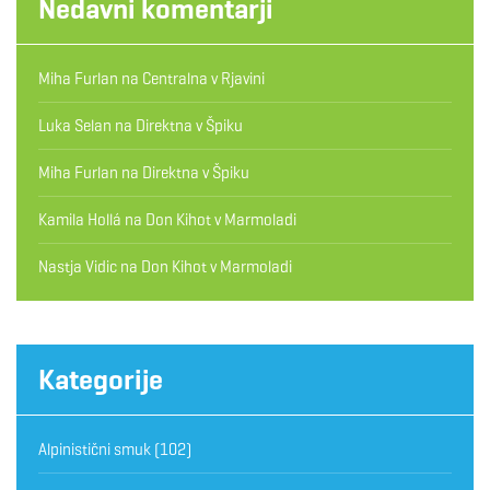
Nedavni komentarji
Miha Furlan
na
Centralna v Rjavini
Luka Selan
na
Direktna v Špiku
Miha Furlan
na
Direktna v Špiku
Kamila Hollá
na
Don Kihot v Marmoladi
Nastja Vidic
na
Don Kihot v Marmoladi
Kategorije
Alpinistični smuk
(102)