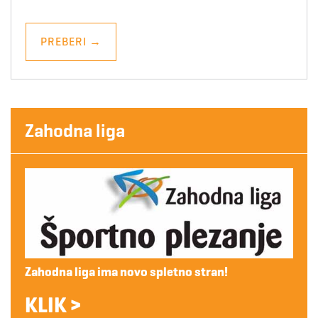
PREBERI
→
Zahodna liga
Zahodna liga ima novo spletno stran!
KLIK >