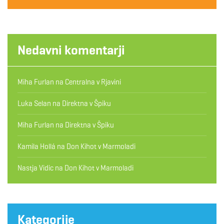
Nedavni komentarji
Miha Furlan
na
Centralna v Rjavini
Luka Selan
na
Direktna v Špiku
Miha Furlan
na
Direktna v Špiku
Kamila Hollá
na
Don Kihot v Marmoladi
Nastja Vidic
na
Don Kihot v Marmoladi
Kategorije