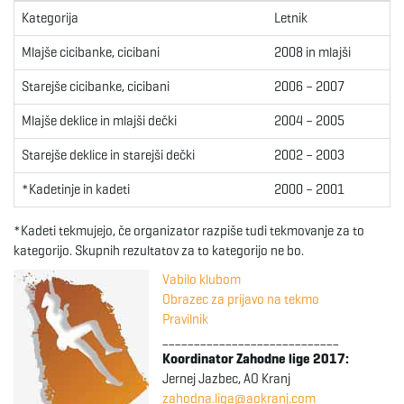
g
Kategorija
Letnik
Mlajše cicibanke, cicibani
2008 in mlajši
Starejše cicibanke, cicibani
2006 – 2007
a
Mlajše deklice in mlajši dečki
2004 – 2005
Starejše deklice in starejši dečki
2002 – 2003
t
*Kadetinje in kadeti
2000 – 2001
*Kadeti tekmujejo, če organizator razpiše tudi tekmovanje za to
i
kategorijo. Skupnih rezultatov za to kategorijo ne bo.
Vabilo klubom
Obrazec za prijavo na tekmo
Pravilnik
o
____________________________
Koordinator Zahodne lige 2017:
Jernej Jazbec, AO Kranj
n
zahodna.liga@aokranj.com