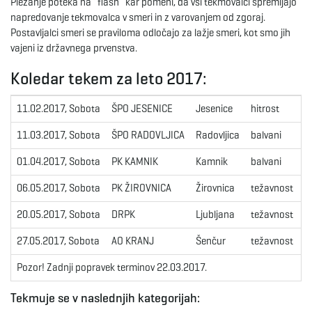
Plezanje poteka na “flash” kar pomeni, da vsi tekmovalci spremljajo
napredovanje tekmovalca v smeri in z varovanjem od zgoraj.
e
Postavljalci smeri se praviloma odločajo za lažje smeri, kot smo jih
vajeni iz državnega prvenstva.
Koledar tekem za leto 2017:
n
11.02.2017, Sobota
ŠPO JESENICE
Jesenice
hitrost
R
11.03.2017, Sobota
ŠPO RADOVLJICA
Radovljica
balvani
R
a
01.04.2017, Sobota
PK KAMNIK
Kamnik
balvani
R
06.05.2017, Sobota
PK ŽIROVNICA
Žirovnica
težavnost
R
v
20.05.2017, Sobota
DRPK
Ljubljana
težavnost
R
27.05.2017, Sobota
AO KRANJ
Šenčur
težavnost
R
i
Pozor! Zadnji popravek terminov 22.03.2017.
Tekmuje se v naslednjih kategorijah: