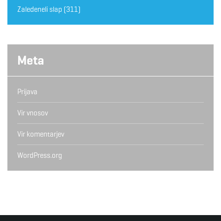
Zaledeneli slap
(311)
Meta
Prijava
Vir vnosov
Vir komentarjev
WordPress.org