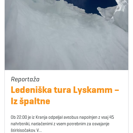
Ledeniška tura Lyskamm –
Iz špaltne
Ob 22.00 je iz Kranja odpeljal avtobus napolnjen z vsaj 45
nahrbtniki, natlačenimi z vsem potrebnim za osvajanje
štiritisočakov. V…