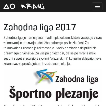
T
Zahodna liga 2017
o
Zahodna liga je namenjena mladim plezalcem, ki šele vstopajo v svet
tekmovanj in si s svojo udeležbo naberejo prvih izkušenj. Za
tekmovalce z licenco je tekmovanje uvod v pomladanski pričetek
državnega prvenstva. Za vse pa priložnost, da se po mrtvi zimski
g
sezoni zopet srečujejo s svojimi “plezalskimi” kolegi in sklepajo nova
znanstva, v sproščujočem in zabavnem okolju.
g
l