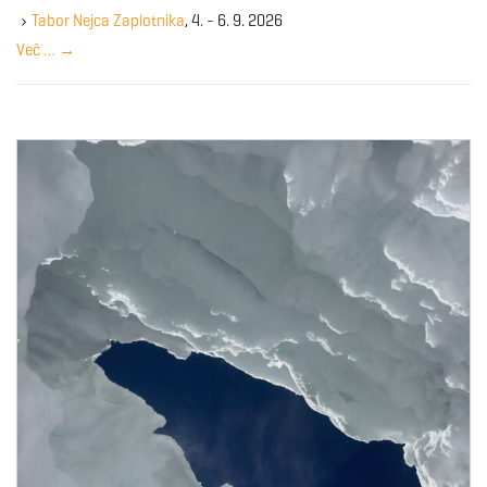
y
Tabor Nejca Zaplotnika
, 4. - 6. 9. 2026
w
Več …
→
o
r
d