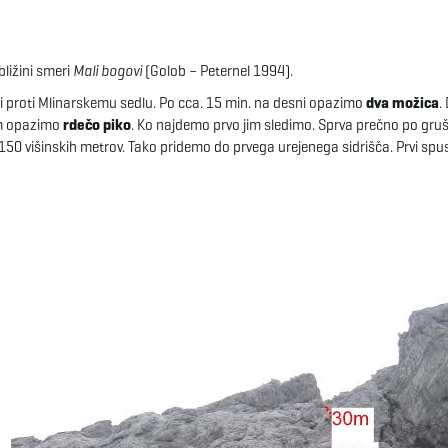
 bližini smeri
Mali bogovi
(Golob – Peternel 1994).
ri proti Mlinarskemu sedlu. Po cca. 15 min. na desni opazimo
dva možica
.
om opazimo
rdečo piko
. Ko najdemo prvo jim sledimo. Sprva prečno po gru
. 150 višinskih metrov. Tako pridemo do prvega urejenega sidrišča. Prvi spu