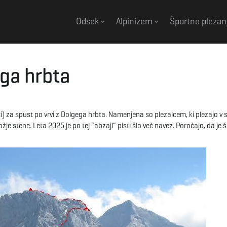
Odsek
Alpinizem
Športno plezan
ega hrbta
ci) za spust po vrvi z Dolgega hrbta. Namenjena so plezalcem, ki plezajo v
e stene. Leta 2025 je po tej “abzajl” pisti šlo več navez. Poročajo, da je 