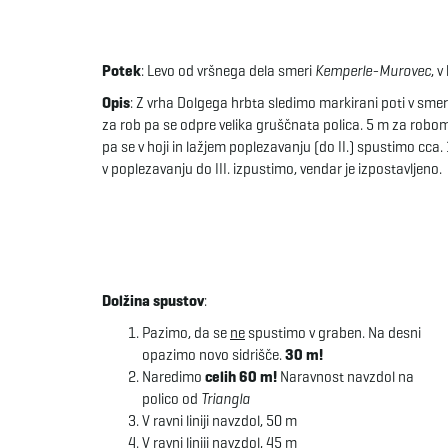
Potek
: Levo od vršnega dela smeri
Kemperle-Murovec
, v
Opis
: Z vrha Dolgega hrbta sledimo markirani poti v sme
za rob pa se odpre velika gruščnata polica. 5 m za rob
pa se v hoji in lažjem poplezavanju (do II.) spustimo cca
v poplezavanju do III. izpustimo, vendar je izpostavljeno.
Dolžina spustov
:
Pazimo, da se
ne
spustimo v graben. Na desni
opazimo novo sidrišče.
30 m!
Naredimo
celih 60 m!
Naravnost navzdol na
polico od
Triangla
V ravni liniji navzdol, 50 m
V ravni liniji navzdol, 45 m