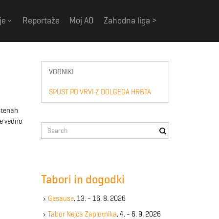
je
Reportaže
Moj AO
Zahodna liga >
VODNIKI
SPUST PO VRVI Z DOLGEGA HRBTA
 stenah
še vedno
S
e
a
r
c
Tabori in dogodki
h
k
Gesause
, 13. - 16. 8. 2026
e
y
Tabor Nejca Zaplotnika
, 4. - 6. 9. 2026