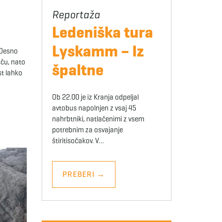
Ledeniška tura
Lyskamm – Iz
 Desno
šču, nato
špaltne
st lahko
Ob 22.00 je iz Kranja odpeljal
avtobus napolnjen z vsaj 45
nahrbtniki, natlačenimi z vsem
potrebnim za osvajanje
štiritisočakov. V…
PREBERI
→