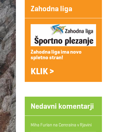
Zahodna liga
Zahodna liga ima novo
spletno stran!
KLIK >
Nedavni komentarji
Miha Furlan
na
Centralna v Rjavini