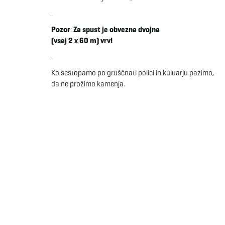
.
Pozor
:
Za spust je obvezna dvojna
(vsaj 2 x 60 m) vrv!
.
Ko sestopamo po gruščnati polici in kuluarju pazimo,
da ne prožimo kamenja.