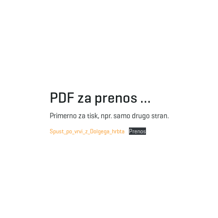
PDF za prenos …
Primerno za tisk, npr. samo drugo stran.
Spust_po_vrvi_z_Dolgega_hrbta
Prenos