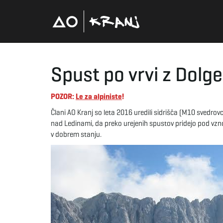
Spust po vrvi z Dolg
POZOR:
Le za alpiniste
!
Člani AO Kranj so leta 2016 uredili sidrišča (M10 svedrov
nad Ledinami, da preko urejenih spustov pridejo pod vznožj
v dobrem stanju.