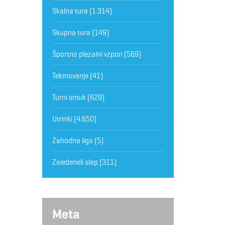
Skalna tura
(1.314)
Skupna tura
(149)
Športno plezalni vzpon
(569)
Tekmovanje
(41)
Turni smuk
(629)
Utrinki
(4.650)
Zahodna liga
(5)
Zaledeneli slap
(311)
Meta