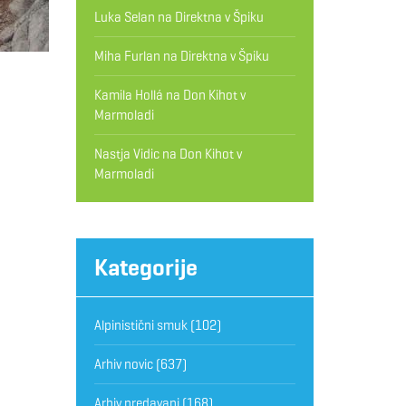
Luka Selan
na
Direktna v Špiku
Miha Furlan
na
Direktna v Špiku
Kamila Hollá
na
Don Kihot v
Marmoladi
Nastja Vidic
na
Don Kihot v
Marmoladi
Kategorije
Alpinistični smuk
(102)
Arhiv novic
(637)
Arhiv predavanj
(168)