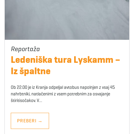
Ledeniška tura Lyskamm –
Iz špaltne
Ob 22.00 je iz Kranja odpeljal avtobus napolnjen z vsaj 45
nahrbtniki, natlačenimi z vsem potrebnim za osvajanje
štiritisočakov. V…
PREBERI
→