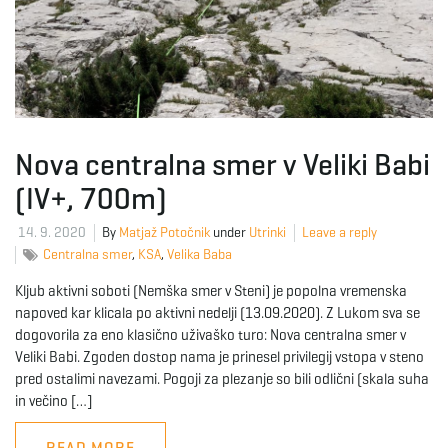
g
a
Nova centralna smer v Veliki Babi
t
(IV+, 700m)
14. 9. 2020
By
Matjaž Potočnik
under
Utrinki
Leave a reply
Centralna smer
,
KSA
,
Velika Baba
i
Kljub aktivni soboti (Nemška smer v Steni) je popolna vremenska
napoved kar klicala po aktivni nedelji (13.09.2020). Z Lukom sva se
dogovorila za eno klasično uživaško turo: Nova centralna smer v
o
Veliki Babi. Zgoden dostop nama je prinesel privilegij vstopa v steno
pred ostalimi navezami. Pogoji za plezanje so bili odlični (skala suha
in večino […]
n
READ MORE