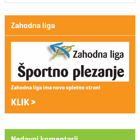
Zahodna liga
Zahodna liga ima novo spletno stran!
KLIK >
Nedavni komentarji