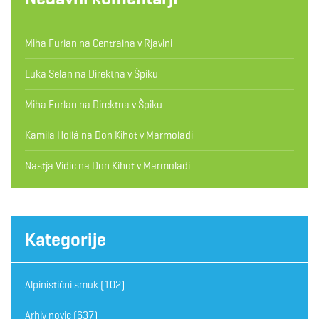
Miha Furlan
na
Centralna v Rjavini
Luka Selan
na
Direktna v Špiku
Miha Furlan
na
Direktna v Špiku
Kamila Hollá
na
Don Kihot v Marmoladi
Nastja Vidic
na
Don Kihot v Marmoladi
Kategorije
Alpinistični smuk
(102)
Arhiv novic
(637)