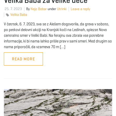
Velika Baba za velike dece
25. 7. 2023
By
Nejc Bobar
under
Utrinki
Leave a reply
e
Velika Baba
V četrtek, 6. 7. 2023, sva se z Alešem dogovorila, da greva v soboto,
po petkovi delovni akciji na Kranjski koči na Ledinah, splezat Novo
n
centralno smer v Veliki Babi. Na ferajnu sva zbrala vse potrebne
informacije, ki bi nama lahko prišle prav v sami smeri. Med drugim so
nama priporočili, da vzameva 70 m […]
a
READ MORE
v
i