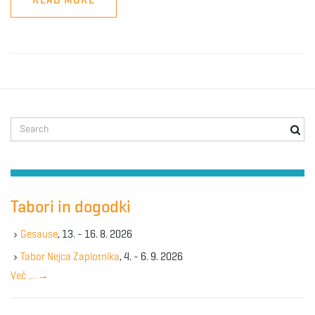
S
e
a
r
c
h
Tabori in dogodki
k
e
Gesause
, 13. - 16. 8. 2026
y
Tabor Nejca Zaplotnika
, 4. - 6. 9. 2026
w
Več …
→
o
r
d