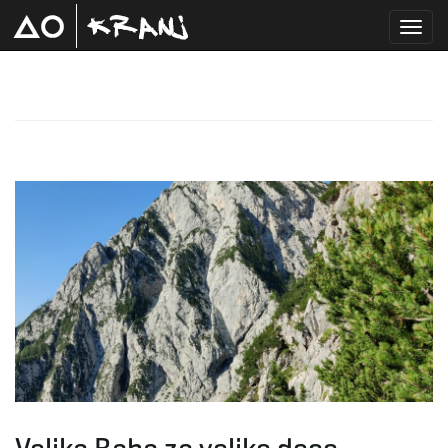
T
o
g
g
l