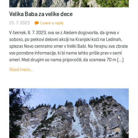
Velika Baba za velike dece
25. 7. 2023
Leave a reply
V četrtek, 6. 7. 2023, sva se z Alešem dogovorila, da greva v
soboto, po petkovi delovni akciji na Kranjski koči na Ledinah,
splezat Novo centralno smer v Veliki Babi. Na ferajnu sva zbrala
vse potrebne informacije, ki bi nama lahko prišle prav v sami
smeri. Med drugim so nama priporočili, da vzameva 70 m […]
Read more...