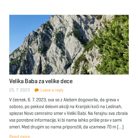
Velika Baba za velike dece
25. 7. 2023
Leave a reply
V četrtek, 6. 7. 2023, sva se z Alešem dogovorila, da greva v
soboto, po petkovi delovni akciji na Kranjski koči na Ledinah,
splezat Novo centralno smer v Veliki Babi. Na ferajnu sva zbrala
vse potrebne informacije, ki bi nama lahko prišle prav v sami
smeri. Med drugim so nama priporočili, da vzameva 70 m […]
Read more...