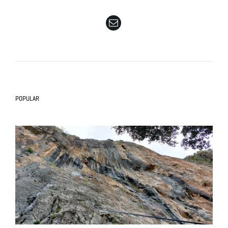
e
n
POPULAR
a
v
i