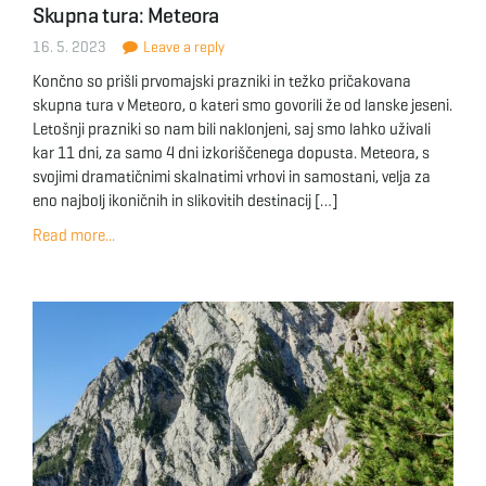
Skupna tura: Meteora
g
16. 5. 2023
Leave a reply
Končno so prišli prvomajski prazniki in težko pričakovana
skupna tura v Meteoro, o kateri smo govorili že od lanske jeseni.
a
Letošnji prazniki so nam bili naklonjeni, saj smo lahko uživali
kar 11 dni, za samo 4 dni izkoriščenega dopusta. Meteora, s
svojimi dramatičnimi skalnatimi vrhovi in samostani, velja za
eno najbolj ikoničnih in slikovitih destinacij […]
t
Read more...
i
o
n