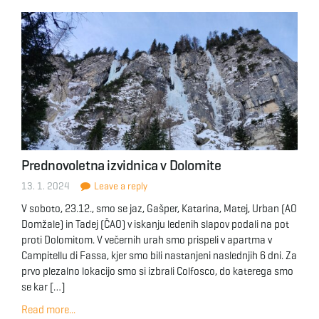
Prednovoletna izvidnica v Dolomite
13. 1. 2024
Leave a reply
V soboto, 23.12., smo se jaz, Gašper, Katarina, Matej, Urban (AO
Domžale) in Tadej (ČAO) v iskanju ledenih slapov podali na pot
proti Dolomitom. V večernih urah smo prispeli v apartma v
Campitellu di Fassa, kjer smo bili nastanjeni naslednjih 6 dni. Za
prvo plezalno lokacijo smo si izbrali Colfosco, do katerega smo
se kar […]
Read more...