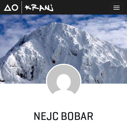
T
o
g
g
NEJC BOBAR
l