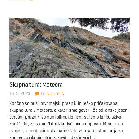
Skupna tura: Meteora
16. 5. 2023
Leave a reply
Končno so prišli prvomajski prazniki in težko pričakovana
skupna tura v Meteoro, o kateri smo govorili že od lanske jeseni.
Letošnji prazniki so nam bili naklonjeni, saj smo lahko uživali
kar 11 dni, za samo 4 dni izkoriščenega dopusta. Meteora, s
svojimi dramatičnimi skalnatimi vrhovi in samostani, velja za
eno najbolj ikoničnih in slikovitih destinacij […]