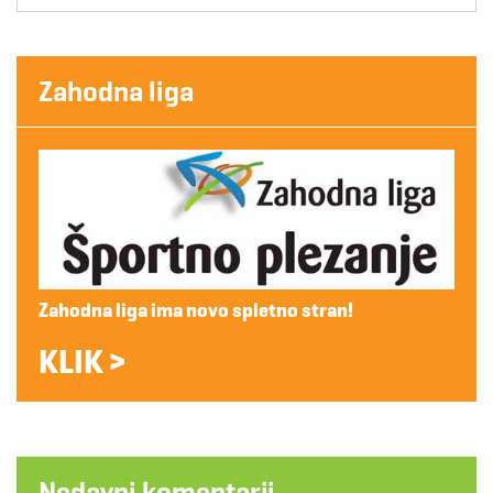
Zahodna liga
Zahodna liga ima novo spletno stran!
KLIK >
Nedavni komentarji