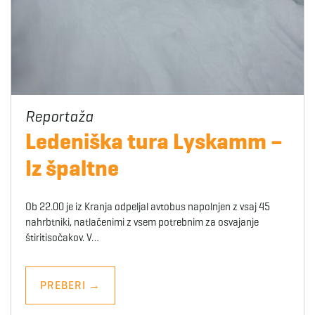
Ledeniška tura Lyskamm –
Iz špaltne
Ob 22.00 je iz Kranja odpeljal avtobus napolnjen z vsaj 45
nahrbtniki, natlačenimi z vsem potrebnim za osvajanje
štiritisočakov. V…
PREBERI
→