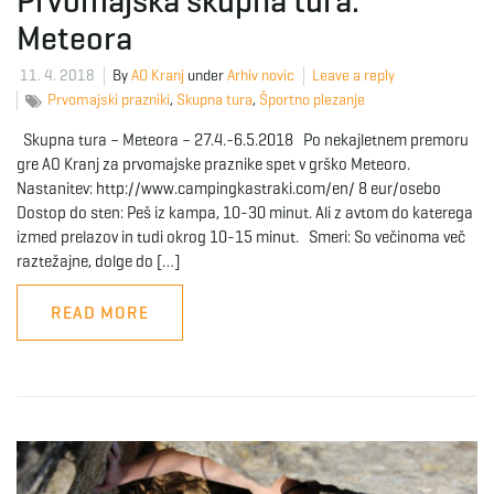
Prvomajska skupna tura:
Meteora
e
11. 4. 2018
By
AO Kranj
under
Arhiv novic
Leave a reply
Prvomajski prazniki
,
Skupna tura
,
Športno plezanje
n
Skupna tura – Meteora – 27.4.-6.5.2018 Po nekajletnem premoru
gre AO Kranj za prvomajske praznike spet v grško Meteoro.
Nastanitev: http://www.campingkastraki.com/en/ 8 eur/osebo
Dostop do sten: Peš iz kampa, 10-30 minut. Ali z avtom do katerega
a
izmed prelazov in tudi okrog 10-15 minut. Smeri: So večinoma več
raztežajne, dolge do […]
READ MORE
v
i