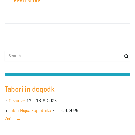
READ MORE
S
e
a
r
c
h
Tabori in dogodki
k
e
Gesause
, 13. - 16. 8. 2026
y
Tabor Nejca Zaplotnika
, 4. - 6. 9. 2026
w
Več …
→
o
r
d