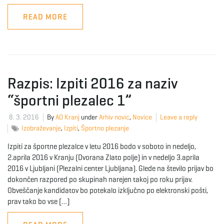
READ MORE
Razpis: Izpiti 2016 za naziv
“športni plezalec 1”
8. 3. 2016
By
AO Kranj
under
Arhiv novic
,
Novice
Leave a reply
Izobraževanje
,
Izpiti
,
Športno plezanje
Izpiti za športne plezalce v letu 2016 bodo v soboto in nedeljo,
2.aprila 2016 v Kranju (Dvorana Zlato polje) in v nedeljo 3.aprila
2016 v Ljubljani (Plezalni center Ljubljana). Glede na število prijav bo
dokončen razpored po skupinah narejen takoj po roku prijav.
Obveščanje kandidatov bo potekalo izključno po elektronski pošti,
prav tako bo vse […]