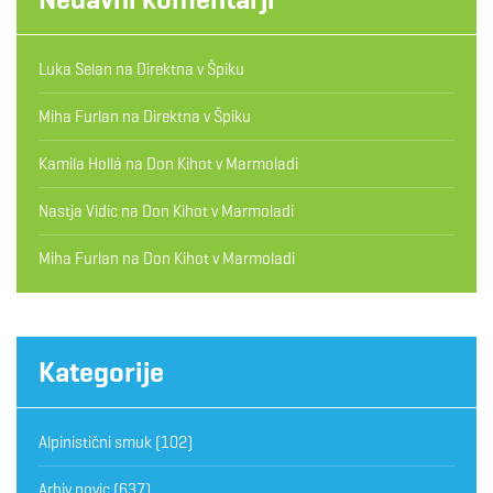
Luka Selan
na
Direktna v Špiku
Miha Furlan
na
Direktna v Špiku
Kamila Hollá
na
Don Kihot v Marmoladi
Nastja Vidic
na
Don Kihot v Marmoladi
Miha Furlan
na
Don Kihot v Marmoladi
Kategorije
Alpinistični smuk
(102)
Arhiv novic
(637)