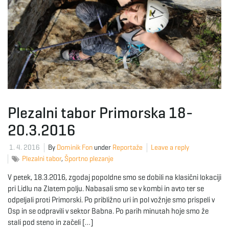
g
a
t
Plezalni tabor Primorska 18-
20.3.2016
i
1. 4. 2016
By
Dominik Fon
under
Reportaže
Leave a reply
Plezalni tabor
,
Športno plezanje
V petek, 18.3.2016, zgodaj popoldne smo se dobili na klasični lokaciji
o
pri Lidlu na Zlatem polju. Nabasali smo se v kombi in avto ter se
odpeljali proti Primorski. Po približno uri in pol vožnje smo prispeli v
Osp in se odpravili v sektor Babna. Po parih minutah hoje smo že
stali pod steno in začeli […]
n