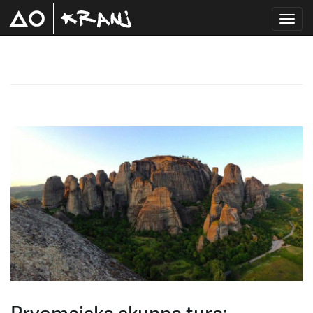
T
o
g
g
l