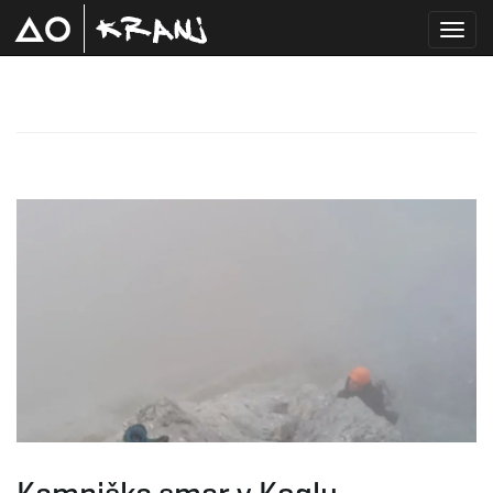
T
o
g
g
l