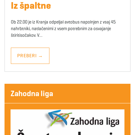
Iz špaltne
Ob 22.00 je iz Kranja odpeljal avtobus napolnjen z vsaj 45
nahrbtniki, natlačenimi z vsem potrebnim za osvajanje
štiritisočakov. V…
PREBERI
→
Zahodna liga