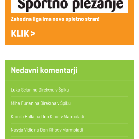
Zahodna liga ima novo spletno stran!
KLIK >
Nedavni komentarji
Luka Selan
na
Direktna v Špiku
Miha Furlan
na
Direktna v Špiku
Kamila Hollá
na
Don Kihot v Marmoladi
Nastja Vidic
na
Don Kihot v Marmoladi