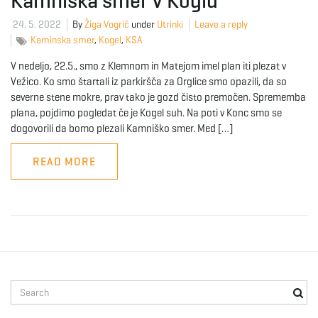
Kamniška smer v Koglu
24. 5. 2022
By
Žiga Vogrič
under
Utrinki
Leave a reply
e
Kaminska smer
,
Kogel
,
KSA
V nedeljo, 22.5., smo z Klemnom in Matejom imel plan iti plezat v
Vežico. Ko smo štartali iz parkiršča za Orglice smo opazili, da so
n
severne stene mokre, prav tako je gozd čisto premočen. Sprememba
plana, pojdimo pogledat če je Kogel suh. Na poti v Konc smo se
dogovorili da bomo plezali Kamniško smer. Med […]
a
READ MORE
v
i
S
e