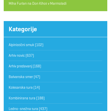
Miha Furlan
na
Don Kihot v Marmoladi
Kategorije
Alpinistični smuk
(102)
Arhiv novic
(637)
Arhiv predavanj
(168)
Balvanska smer
(47)
Kolesarska tura
(14)
Kombinirana tura
(188)
Ledno-snežna tura
(437)