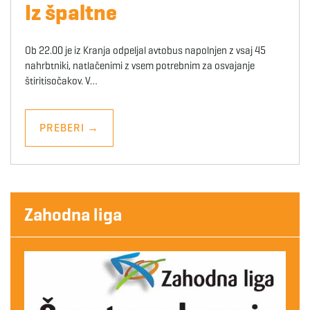
Iz špaltne
Ob 22.00 je iz Kranja odpeljal avtobus napolnjen z vsaj 45
nahrbtniki, natlačenimi z vsem potrebnim za osvajanje
štiritisočakov. V…
PREBERI
→
Zahodna liga