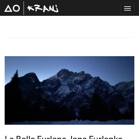
T
o
g
g
l