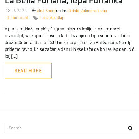
La Bella Furlana, lepa Furlanka
13. 2. 2022
By
Aleš Sedej
under
Utrinki
,
Zaledeneli slap
e
1 comment
Furlanka
,
Slap
V petek mi Neža napiše, če grem plezat v Italijo in nisem dosti
razmišljal, saj kaj češ lepšega kot plezanje na lepo soboto v odlični
n
družbi. Sobota štart ob 5:00 in že se peljemo via Val Saisera. Na cilj
pridemo ravno, ko se začenja daniti in vse kaže da bo res lep dan. Nič
kaj […]
a
READ MORE
v
i
S
e