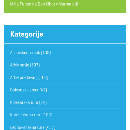
Miha Furlan
na
Don Kihot v Marmoladi
Kategorije
Alpinistični smuk
(102)
Arhiv novic
(637)
Arhiv predavanj
(168)
Balvanska smer
(47)
Kolesarska tura
(14)
Kombinirana tura
(188)
Ledno-snežna tura
(437)