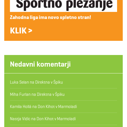
Zahodna liga ima novo spletno stran!
KLIK >
Nedavni komentarji
Luka Selan
na
Direktna v Špiku
Miha Furlan
na
Direktna v Špiku
Kamila Hollá
na
Don Kihot v Marmoladi
Nastja Vidic
na
Don Kihot v Marmoladi