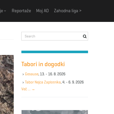
je
Reportaže
Moj AO
Zahodna liga >
S
e
a
r
c
h
Tabori in dogodki
k
e
Gesause
, 13. - 16. 8. 2026
y
Tabor Nejca Zaplotnika
, 4. - 6. 9. 2026
w
Več …
→
o
r
d