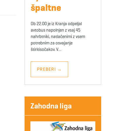
špaltne
Ob 22.00 je iz Kranja odpeljal
avtobus napolnjen z vsaj 45
nahrbtniki, natlačenimi z vsem
potrebnim za osvajanje
štiritisočakov. V…
PREBERI
→
Zahodna liga