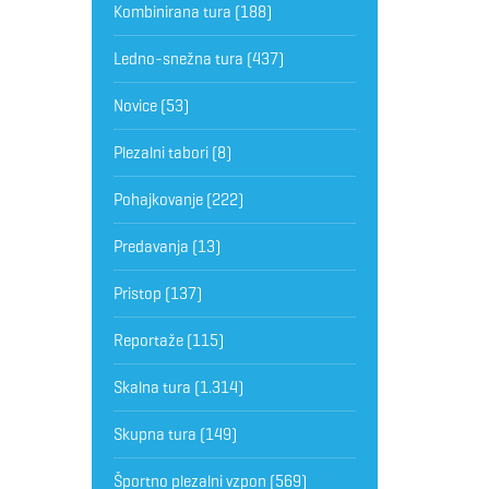
Kombinirana tura
(188)
Ledno-snežna tura
(437)
Novice
(53)
Plezalni tabori
(8)
Pohajkovanje
(222)
Predavanja
(13)
Pristop
(137)
Reportaže
(115)
Skalna tura
(1.314)
Skupna tura
(149)
Športno plezalni vzpon
(569)