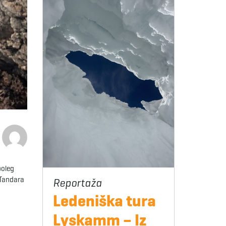
poleg
 Tandara
Ledeniška tura
Lyskamm – Iz