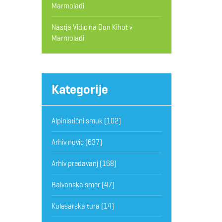
Marmoladi
Nastja Vidic
na
Don Kihot v
Marmoladi
Kategorije
Alpinistični smuk
(102)
Arhiv novic
(637)
Arhiv predavanj
(168)
Balvanska smer
(47)
Kolesarska tura
(14)