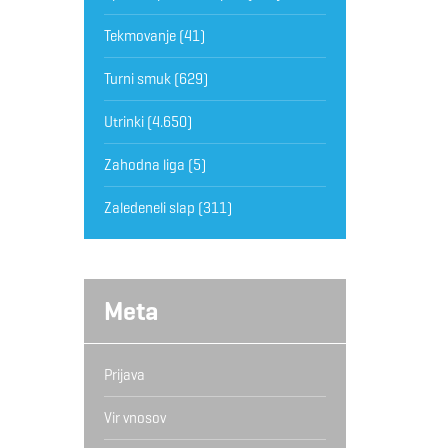
Tekmovanje
(41)
Turni smuk
(629)
Utrinki
(4.650)
Zahodna liga
(5)
Zaledeneli slap
(311)
Meta
Prijava
Vir vnosov