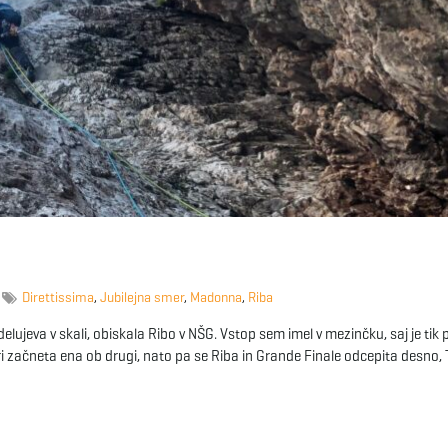
Direttissima
,
Jubilejna smer
,
Madonna
,
Riba
delujeva v skali, obiskala Ribo v NŠG. Vstop sem imel v mezinčku, saj je tik 
ri začneta ena ob drugi, nato pa se Riba in Grande Finale odcepita desno,