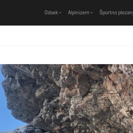
Odsek
Alpinizem
Športno plezan