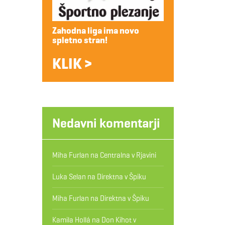
Zahodna liga ima novo
spletno stran!
KLIK >
Nedavni komentarji
Miha Furlan
na
Centralna v Rjavini
Luka Selan
na
Direktna v Špiku
Miha Furlan
na
Direktna v Špiku
Kamila Hollá
na
Don Kihot v