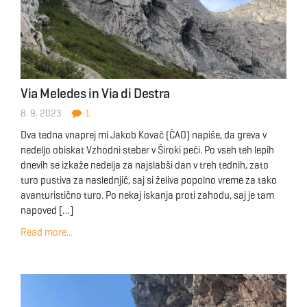
Via Meledes in Via di Destra
8. 9. 2023
1
Dva tedna vnaprej mi Jakob Kovač (ČAO) napiše, da greva v
nedeljo obiskat Vzhodni steber v Široki peči. Po vseh teh lepih
dnevih se izkaže nedelja za najslabši dan v treh tednih, zato
turo pustiva za naslednjič, saj si želiva popolno vreme za tako
avanturistično turo. Po nekaj iskanja proti zahodu, saj je tam
napoved […]
Read more...