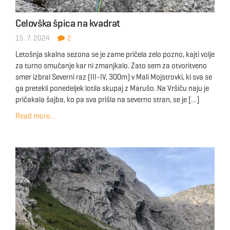
Celovška špica na kvadrat
15. 7. 2024
2
Letošnja skalna sezona se je zame pričela zelo pozno, kajti volje
za turno smučanje kar ni zmanjkalo. Zato sem za otvoritveno
smer izbral Severni raz (III-IV, 300m) v Mali Mojstrovki, ki sva se
ga pretekli ponedeljek lotila skupaj z Marušo. Na Vršiču naju je
pričakala šajba, ko pa sva prišla na severno stran, se je […]
Read more...