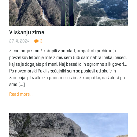
V iskanju zime
27. 4. 2024
3
Z eno nogo smo že stopili v pomlad, ampak ob prebiranju
povzetkov letošnje mile zime, sem tudi sam nabral nekaj besed,
kaj se je dogajalo pri meni. Naj besedilo in ogromno slik govori…
Po novembrski Pakli s tečajniki sem se poslovil od skale in
zamenjal plezalke za pancarje in zimske copatke, na žalost pa
smo […]
Read more...