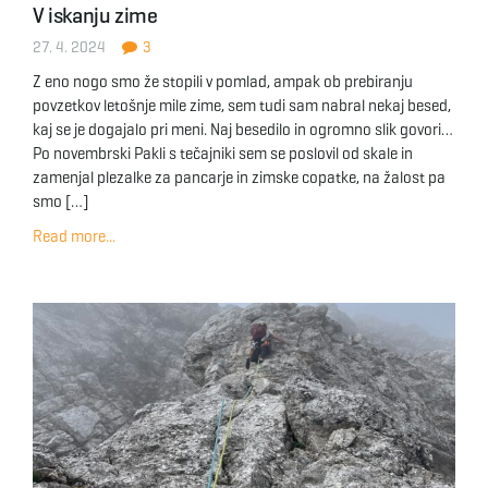
V iskanju zime
g
27. 4. 2024
3
Z eno nogo smo že stopili v pomlad, ampak ob prebiranju
povzetkov letošnje mile zime, sem tudi sam nabral nekaj besed,
a
kaj se je dogajalo pri meni. Naj besedilo in ogromno slik govori…
Po novembrski Pakli s tečajniki sem se poslovil od skale in
zamenjal plezalke za pancarje in zimske copatke, na žalost pa
smo […]
t
Read more...
i
o
n