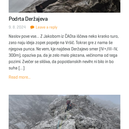
Podrta Deržajeva
9. 8. 2024
Leave a reply
Naslov pove vse… Z Jakobom iz ČAOta iščeva neko kratko turo,
zato naju ideja zopet popelje na Vršič. Tokrat gre z nama še
njegova punca. Ne vem, kje najdeva Deržajevo smer (IV+/III-IV,
300m), opaziva pa, da je zelo malo plezana, večinoma od tega
pozimi. Zvečer se slišiva, da popoldanskih neviht ni bilo in bo
suha […]
Read more...