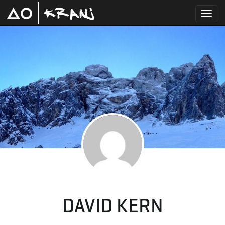
T
o
g
g
DAVID KERN
l