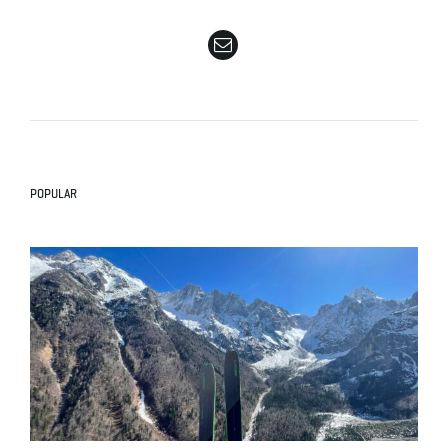
e
n
POPULAR
a
v
i