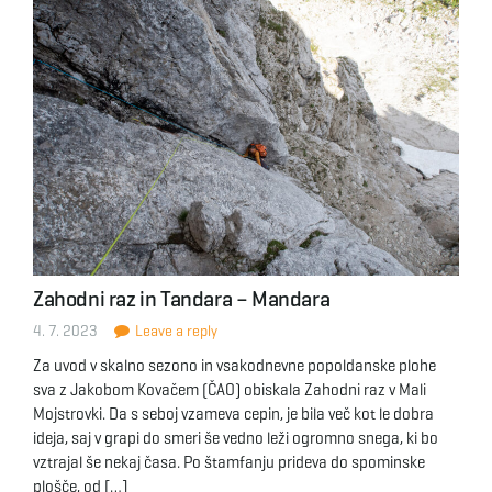
Zahodni raz in Tandara – Mandara
4. 7. 2023
Leave a reply
Za uvod v skalno sezono in vsakodnevne popoldanske plohe
sva z Jakobom Kovačem (ČAO) obiskala Zahodni raz v Mali
Mojstrovki. Da s seboj vzameva cepin, je bila več kot le dobra
ideja, saj v grapi do smeri še vedno leži ogromno snega, ki bo
vztrajal še nekaj časa. Po štamfanju prideva do spominske
plošče, od […]