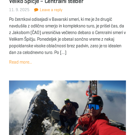
Veliko Špičje – Centralni steber
11. 9. 2025
Leave a reply
Po četrtkovi odisejadi v Bavarski smeri, ki me je že drugič
navdušila z odlično smerjo in kompleksno turo, je prišel čas, da
z Jakobom (ČAO) uresničiva večletno debato o Centralni smeri v
Velikem Špičju. Ponedeljek je obetal sončno vreme z nekaj
popoldanske visoke oblačnosti brez padvin, zato je to idealen
dan za celodnevno turo. Po […]
Read more...