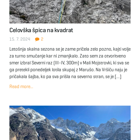
Celovška špica na kvadrat
15. 7. 2024
2
Letošnja skalna sezona se je zame pričela zelo pozno, kajti volje
za turno smučanje kar ni zmanjkalo. Zato sem za otvoritveno
smer izbral Severni raz (III-IV, 300m) v Mali Mojstrovki, ki sva se
ga pretekli ponedeljek lotila skupaj z Marušo. Na Vršiču naju je
pričakala šajba, ko pa sva prišla na severno stran, se je […]
Read more...