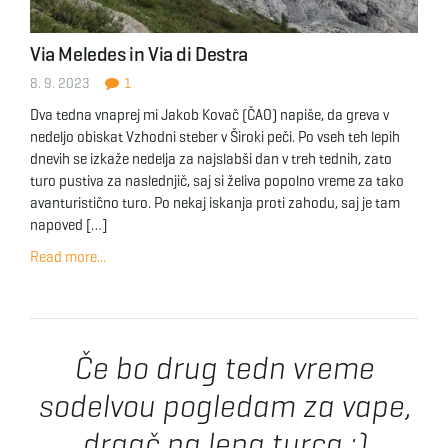
Via Meledes in Via di Destra
8. 9. 2023
1
Dva tedna vnaprej mi Jakob Kovač (ČAO) napiše, da greva v
nedeljo obiskat Vzhodni steber v Široki peči. Po vseh teh lepih
dnevih se izkaže nedelja za najslabši dan v treh tednih, zato
turo pustiva za naslednjič, saj si želiva popolno vreme za tako
avanturistično turo. Po nekaj iskanja proti zahodu, saj je tam
napoved […]
Read more...
Če bo drug tedn vreme
sodelvou pogledam za vape,
drgač pa lepa turca :)