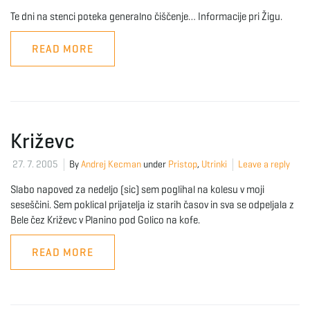
Te dni na stenci poteka generalno čiščenje… Informacije pri Žigu.
READ MORE
Križevc
27. 7. 2005
By
Andrej Kecman
under
Pristop
,
Utrinki
Leave a reply
Slabo napoved za nedeljo (sic) sem poglihal na kolesu v moji
seseščini. Sem poklical prijatelja iz starih časov in sva se odpeljala z
Bele čez Križevc v Planino pod Golico na kofe.
READ MORE