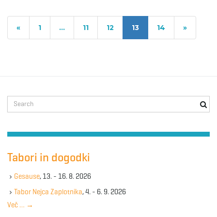
«
1
…
11
12
13
14
»
S
e
a
r
c
h
Tabori in dogodki
k
e
Gesause
, 13. - 16. 8. 2026
y
Tabor Nejca Zaplotnika
, 4. - 6. 9. 2026
w
Več …
→
o