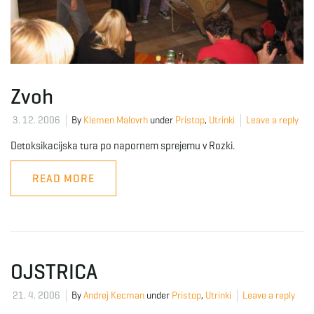
e
n
Zvoh
3. 12. 2006
By
Klemen Malovrh
under
Pristop
,
Utrinki
Leave a reply
Detoksikacijska tura po napornem sprejemu v Rozki.
a
READ MORE
v
OJSTRICA
i
21. 4. 2006
By
Andrej Kecman
under
Pristop
,
Utrinki
Leave a reply