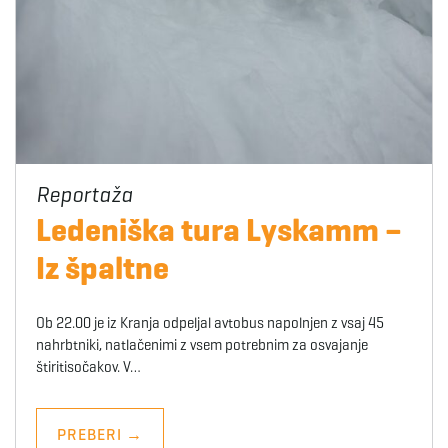
Ledeniška tura Lyskamm –
Iz špaltne
Ob 22.00 je iz Kranja odpeljal avtobus napolnjen z vsaj 45
nahrbtniki, natlačenimi z vsem potrebnim za osvajanje
štiritisočakov. V…
PREBERI
→