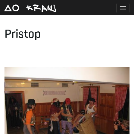
T
Pristop
o
g
g
l