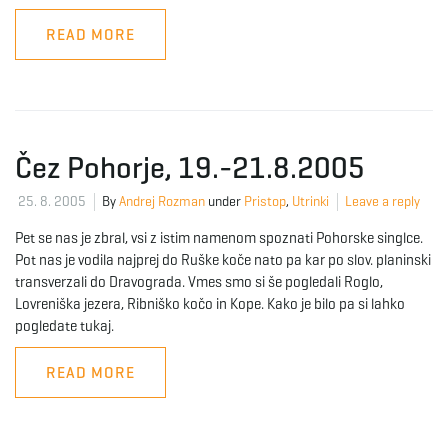
READ MORE
Čez Pohorje, 19.-21.8.2005
25. 8. 2005
By
Andrej Rozman
under
Pristop
,
Utrinki
Leave a reply
Pet se nas je zbral, vsi z istim namenom spoznati Pohorske singlce.
Pot nas je vodila najprej do Ruške koče nato pa kar po slov. planinski
transverzali do Dravograda. Vmes smo si še pogledali Roglo,
Lovreniška jezera, Ribniško kočo in Kope. Kako je bilo pa si lahko
pogledate tukaj.
READ MORE