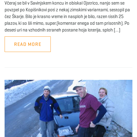
Včeraj se bil v Savinjskem koncu in obiskal Ojstrico, nanjo sem se
g
povzpel po Kopišnikovi poti z nekaj zimskimi variantami, sestopil pa
čez Škarje. Bilo je krasno vreme in nasploh je bilo, razen tistih 25
plazov, ki so šli mimo, super.(komentar enega od tam prisotnih). Po
deseti uri na vzhodnih straneh postane hoja loterija, sploh […]
a
READ MORE
t
i
o
n