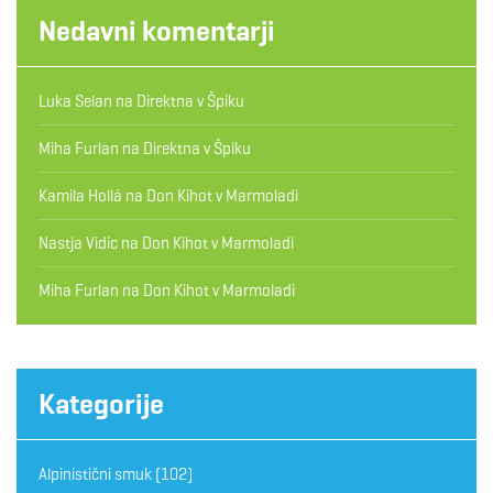
Nedavni komentarji
Luka Selan
na
Direktna v Špiku
Miha Furlan
na
Direktna v Špiku
Kamila Hollá
na
Don Kihot v Marmoladi
Nastja Vidic
na
Don Kihot v Marmoladi
Miha Furlan
na
Don Kihot v Marmoladi
Kategorije
Alpinistični smuk
(102)