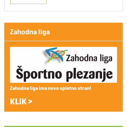
Zahodna liga
Zahodna liga ima novo spletno stran!
KLIK >