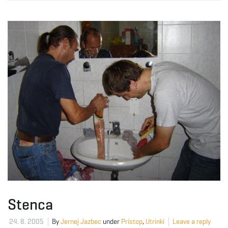
Stenca
24. 8. 2005
By
Jernej Jazbec
under
Pristop
,
Utrinki
Leave a reply