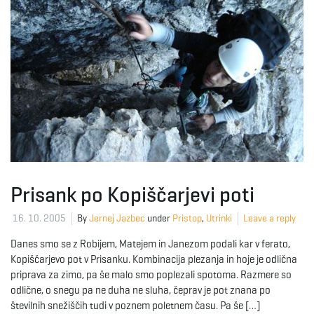
Prisank po Kopiščarjevi poti
16. 10. 2005
By
Jernej Jazbec
under
Pristop
,
Utrinki
Leave a reply
Danes smo se z Robijem, Matejem in Janezom podali kar v ferato,
Kopiščarjevo pot v Prisanku. Kombinacija plezanja in hoje je odlična
priprava za zimo, pa še malo smo poplezali spotoma. Razmere so
odlične, o snegu pa ne duha ne sluha, čeprav je pot znana po
številnih snežiščih tudi v poznem poletnem času. Pa še […]