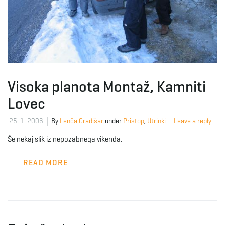
Visoka planota Montaž, Kamniti
Lovec
25. 1. 2006
By
Lenča Gradišar
under
Pristop
,
Utrinki
Leave a reply
Še nekaj slik iz nepozabnega vikenda.
READ MORE