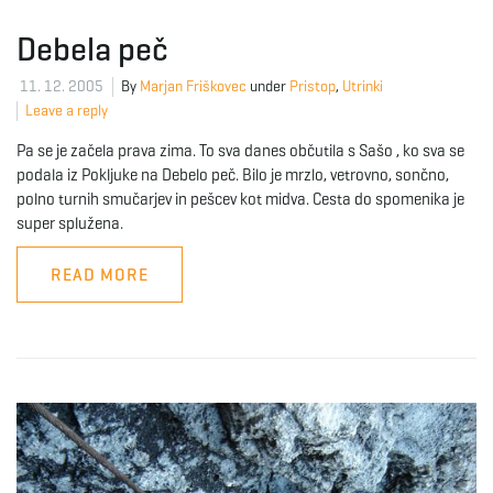
Debela peč
11. 12. 2005
By
Marjan Friškovec
under
Pristop
,
Utrinki
Leave a reply
Pa se je začela prava zima. To sva danes občutila s Sašo , ko sva se
podala iz Pokljuke na Debelo peč. Bilo je mrzlo, vetrovno, sončno,
polno turnih smučarjev in pešcev kot midva. Cesta do spomenika je
super splužena.
READ MORE