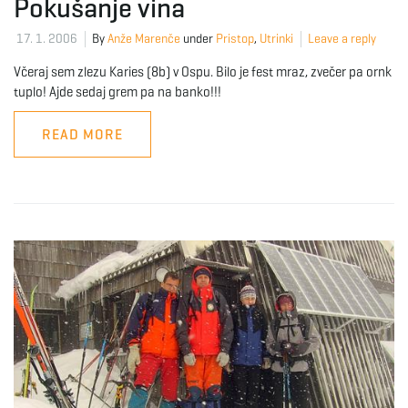
Pokušanje vina
17. 1. 2006
By
Anže Marenče
under
Pristop
,
Utrinki
Leave a reply
Včeraj sem zlezu Karies (8b) v Ospu. Bilo je fest mraz, zvečer pa ornk
tuplo! Ajde sedaj grem pa na banko!!!
READ MORE