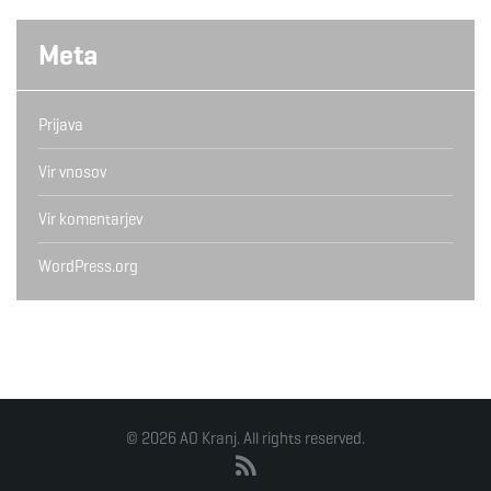
Meta
Prijava
Vir vnosov
Vir komentarjev
WordPress.org
© 2026 AO Kranj. All rights reserved.