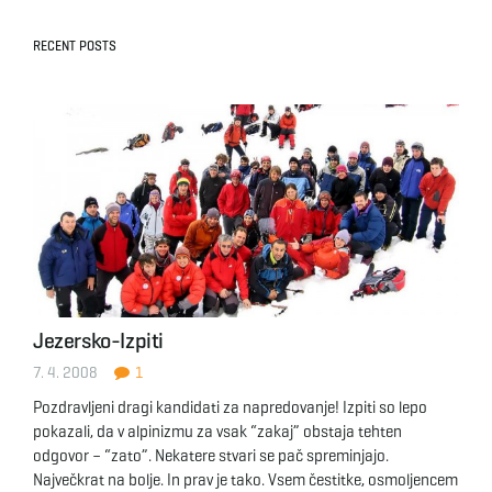
RECENT POSTS
Jezersko-Izpiti
7. 4. 2008
1
Pozdravljeni dragi kandidati za napredovanje! Izpiti so lepo
pokazali, da v alpinizmu za vsak “zakaj” obstaja tehten
odgovor – “zato”. Nekatere stvari se pač spreminjajo.
Največkrat na bolje. In prav je tako. Vsem čestitke, osmoljencem