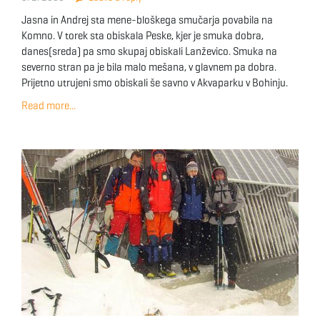
Jasna in Andrej sta mene-bloškega smučarja povabila na
Komno. V torek sta obiskala Peske, kjer je smuka dobra,
danes(sreda) pa smo skupaj obiskali Lanževico. Smuka na
severno stran pa je bila malo mešana, v glavnem pa dobra.
Prijetno utrujeni smo obiskali še savno v Akvaparku v Bohinju.
Read more...