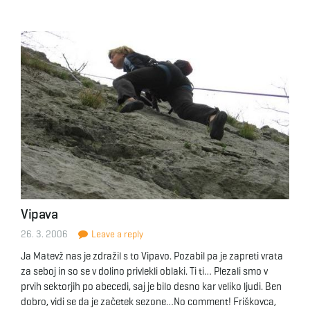
Vipava
26. 3. 2006
Leave a reply
Ja Matevž nas je zdražil s to Vipavo. Pozabil pa je zapreti vrata
za seboj in so se v dolino privlekli oblaki. Ti ti… Plezali smo v
prvih sektorjih po abecedi, saj je bilo desno kar veliko ljudi. Ben
dobro, vidi se da je začetek sezone…No comment! Friškovca,