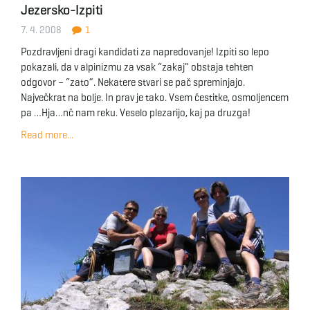
Jezersko-Izpiti
g
7. 4. 2008
1
Pozdravljeni dragi kandidati za napredovanje! Izpiti so lepo
pokazali, da v alpinizmu za vsak “zakaj” obstaja tehten
a
odgovor – “zato”. Nekatere stvari se pač spreminjajo.
Največkrat na bolje. In prav je tako. Vsem čestitke, osmoljencem
pa …Hja…nč nam reku. Veselo plezarijo, kaj pa druzga!
t
Read more...
i
o
n