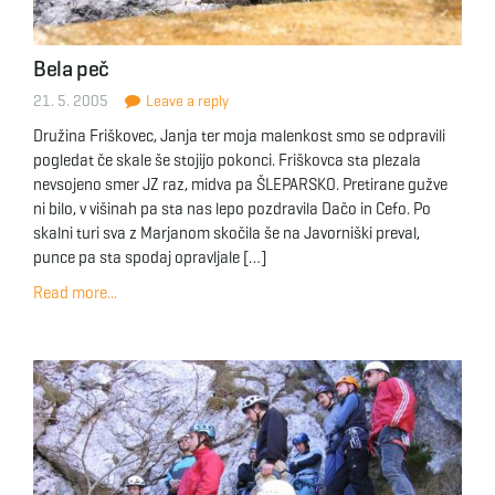
Bela peč
21. 5. 2005
Leave a reply
Družina Friškovec, Janja ter moja malenkost smo se odpravili
pogledat če skale še stojijo pokonci. Friškovca sta plezala
nevsojeno smer JZ raz, midva pa ŠLEPARSKO. Pretirane gužve
ni bilo, v višinah pa sta nas lepo pozdravila Dačo in Cefo. Po
skalni turi sva z Marjanom skočila še na Javorniški preval,
punce pa sta spodaj opravljale […]
Read more...