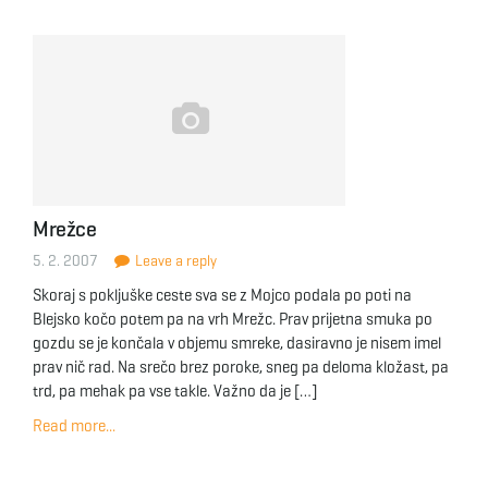
Mrežce
5. 2. 2007
Leave a reply
Skoraj s pokljuške ceste sva se z Mojco podala po poti na
Blejsko kočo potem pa na vrh Mrežc. Prav prijetna smuka po
gozdu se je končala v objemu smreke, dasiravno je nisem imel
prav nič rad. Na srečo brez poroke, sneg pa deloma kložast, pa
trd, pa mehak pa vse takle. Važno da je […]
Read more...