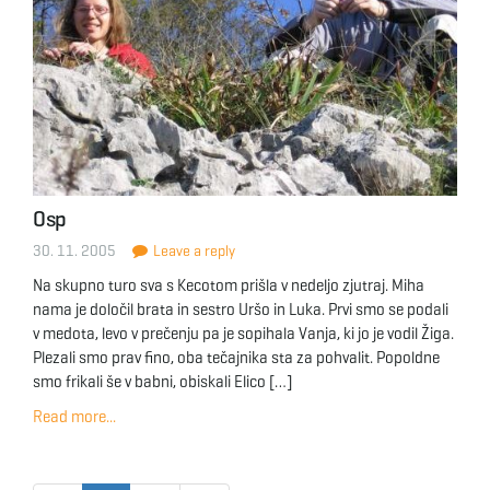
Osp
30. 11. 2005
Leave a reply
Na skupno turo sva s Kecotom prišla v nedeljo zjutraj. Miha
nama je določil brata in sestro Uršo in Luka. Prvi smo se podali
v medota, levo v prečenju pa je sopihala Vanja, ki jo je vodil Žiga.
Plezali smo prav fino, oba tečajnika sta za pohvalit. Popoldne
smo frikali še v babni, obiskali Elico […]
Read more...