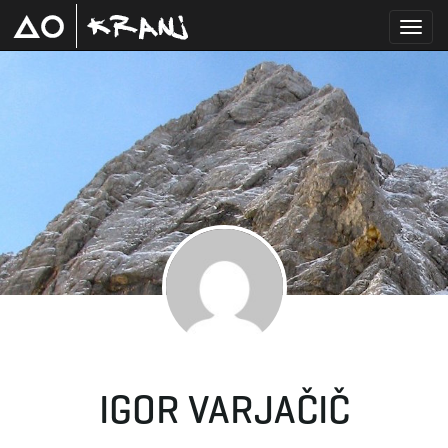
T
o
g
g
IGOR VARJAČIČ
l