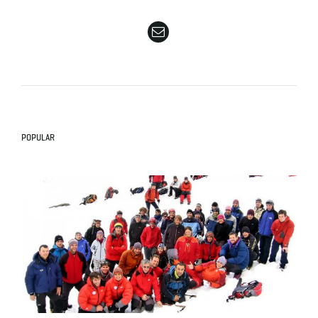
e
n
POPULAR
a
v
i