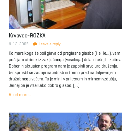
Krvavec-ROZKA
4. 12. 2005
Leave a reply
Ko marsikoga še boli glava od preglasne glasbe (He He…), vam
pošiljam utrinek iz zaključnega (veselega) dela letošnjih izpitov.
Dober in aktualen program nam je zapolnil prvo uro druženja,
ter sprostil še zadnje napetosti in tremo pred nadaljevanjem
družabnega večera. Ta je minil v prijetnem in mirnem vzdušju,
Jernej pa je vrtel tako dobro glasbo, […]
Read more...