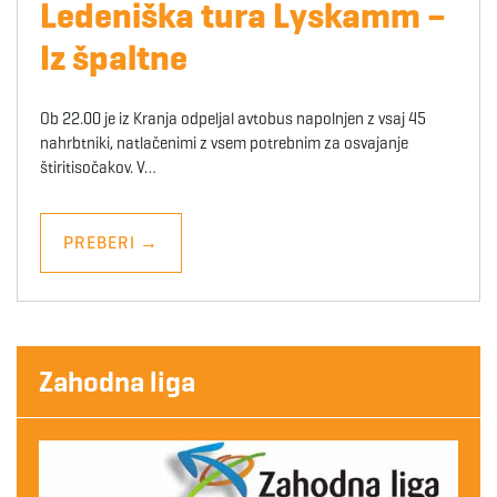
Ledeniška tura Lyskamm –
Iz špaltne
Ob 22.00 je iz Kranja odpeljal avtobus napolnjen z vsaj 45
nahrbtniki, natlačenimi z vsem potrebnim za osvajanje
štiritisočakov. V…
PREBERI
→
Zahodna liga