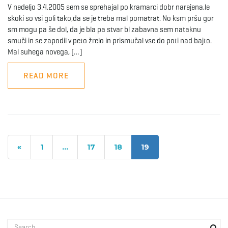
V nedeljo 3.4.2005 sem se sprehajal po kramarci dobr narejena,le
skoki so vsi goli tako,da se je treba mal pomatrat. No ksm pršu gor
sm mogu pa še dol, da je bla pa stvar bl zabavna sem nataknu
smuči in se zapodil v peto žrelo in prismučal vse do poti nad bajto.
Mal suhega novega, […]
READ MORE
«
1
…
17
18
19
S