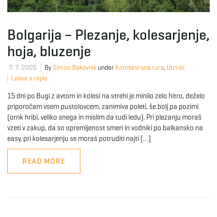
Bolgarija – Plezanje, kolesarjenje,
hoja, bluzenje
7. 7. 2005
By
Simon Bakovnik
under
Kombinirana tura
,
Utrinki
Leave a reply
15 dni po Bugi z avtom in kolesi na strehi je minilo zelo hitro, deželo
priporočam vsem pustolovcem, zanimiva poleti, še bolj pa pozimi
(ornk hribi, veliko snega in mislim da tudi ledu). Pri plezanju moraš
vzeti v zakup, da so opremljenost smeri in vodniki po balkansko na
easy, pri kolesarjenju se moraš potruditi najti […]
READ MORE