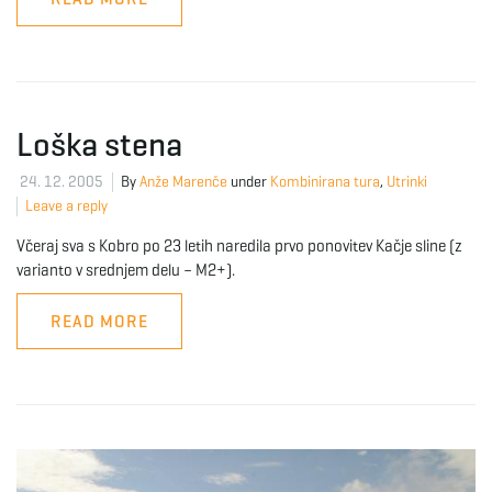
e
Loška stena
n
24. 12. 2005
By
Anže Marenče
under
Kombinirana tura
,
Utrinki
Leave a reply
a
Včeraj sva s Kobro po 23 letih naredila prvo ponovitev Kačje sline (z
varianto v srednjem delu – M2+).
READ MORE
v
i