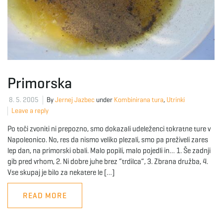
Primorska
8. 5. 2005
By
Jernej Jazbec
under
Kombinirana tura
,
Utrinki
Leave a reply
Po toči zvoniti ni prepozno, smo dokazali udeleženci tokratne ture v
Napoleonico. No, res da nismo veliko plezali, smo pa preživeli zares
lep dan, na primorski obali. Malo popili, malo pojedli in… 1. Še zadnji
gib pred vrhom, 2. Ni dobre juhe brez “trdilca”, 3. Zbrana družba, 4.
Vse skupaj je bilo za nekatere le […]
READ MORE