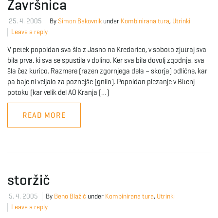
Završnica
25. 4. 2005
By
Simon Bakovnik
under
Kombinirana tura
,
Utrinki
Leave a reply
V petek popoldan sva šla z Jasno na Kredarico, v soboto zjutraj sva
bila prva, ki sva se spustila v dolino. Ker sva bila dovolj zgodnja, sva
šla čez kurico. Razmere (razen zgornjega dela – skorja) odlične, kar
pa baje ni veljalo za poznejše (gnilo). Popoldan plezanje v Bitenj
potoku (kar velik del AO Kranja […]
READ MORE
storžič
5. 4. 2005
By
Beno Blažič
under
Kombinirana tura
,
Utrinki
Leave a reply