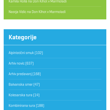
Kamila Hollá
na
Don Kihot v Marmoladi
Nastja Vidic
na
Don Kihot v Marmoladi
Kategorije
Alpinistični smuk
(102)
Arhiv novic
(637)
Arhiv predavanj
(168)
Balvanska smer
(47)
Kolesarska tura
(14)
Kombinirana tura
(188)