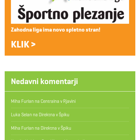
Zahodna liga ima novo spletno stran!
KLIK >
Nedavni komentarji
Miha Furlan
na
Centralna v Rjavini
Luka Selan
na
Direktna v Špiku
Miha Furlan
na
Direktna v Špiku