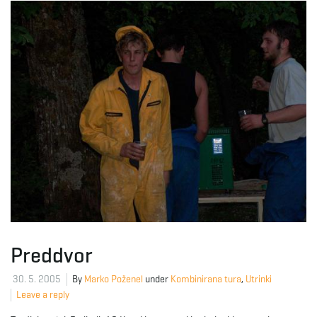
Preddvor
30. 5. 2005
By
Marko Poženel
under
Kombinirana tura
,
Utrinki
Leave a reply