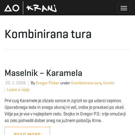
T
Kombinirana tura
o
g
Maselnik – Karamela
20. 1. 2006
By
Gregor Piskar
under
Kombinirana tura
,
Utrinki
Leave a reply
g
Prvi cug Karamele je zlizalo sonce in zgrizli so ga udarci cepinov.
Uporabnega leda in snega skoraj ni več, treba je praskati po skali.
Višje pa je vse v najlepšem redu. Stojko in Gregor P.S.: trije smučarji
so zelo pohvalili dober sneg na južnem pobočju Krna.
l
READ MORE